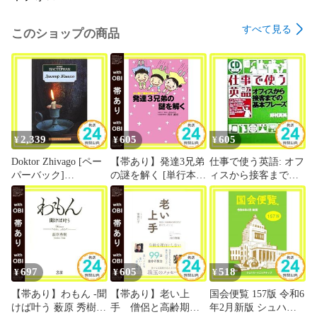
すべて見る
このショップの商品
2,339
605
605
¥
¥
¥
Doktor Zhivago [ペー
【帯あり】発達3兄弟
仕事で使う英語: オフ
パーバック]
の謎を解く [単行本]
ィスから接客までの
Pasternak, Boris_04
釘宮 誠司? ハヌマン;
基本フレ-ズ (CD
中沢 潤一郎_07
BOOK) 野村真美_03
697
605
518
¥
¥
¥
【帯あり】わもん -聞
【帯あり】老い上
国会便覧 157版 令和6
けば叶う 薮原 秀樹
手 僧侶と高齢期の
年2月新版 シュハ