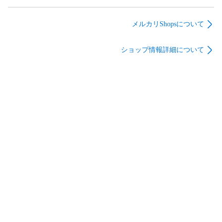
_07
研究者が語り合った
リ・イニシアティブ
こと [新書] 家田荘子;
株式会社_02
川口雅裕_07
メルカリShopsについて
ショップ情報詳細について