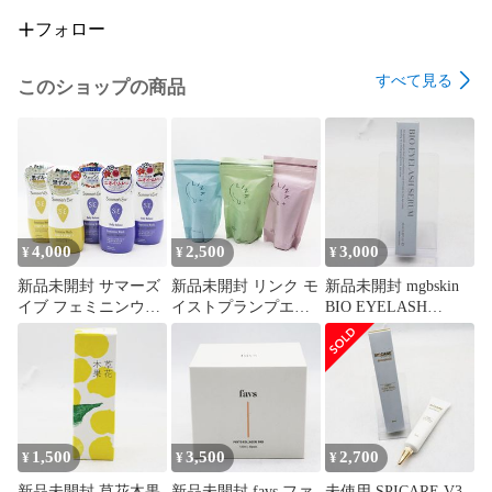
フォロー
予めご了承ください。

すべて見る
このショップの商品
ご購入頂きました時点で、上記【返品/返金不可】に同意頂い
たものとさせて頂きます。

なお、修理や修理費用の負担も出来かねておりますので、ご
理解の程よろしくお願い致します。

付属品本体、電源ケーブル

4,000
2,500
3,000
¥
¥
¥
元箱は欠品しています。

新品未開封 サマーズ
新品未開封 リンク モ
新品未開封 mgbskin
イブ フェミニンウォ
イストプランプエマ
BIO EYELASH
※記載されている物以外は付属されておりません。

ッシュ マルチベネフ
ルジョン / ハイドロ
SERUM バイオアイラ
ィット デイリーバラ
ナノエッセンスロー
ッシュセラム 10ml
画像の内容が全てですのでご落札前にご確認ください。

ンス 3個 / シアービュ
ション / ストレッチ
CR8-08-06-12B
ーティ フェミニンウ
フォーミングウォッ
商品説明外形寸法：W440×H123×D444 mm

ォッシュ 2個 セット
シュ セット CR8-08-
CR8-08-08-01
07-01
1,500
3,500
2,700
質量 ：18.5 kg

¥
¥
¥
新品未開封 草花木果
新品未開封 favs ファ
未使用 SPICARE V3