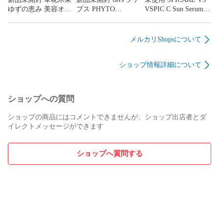
※詳しくはこちら（メーカーサイト）をご覧ください。

ゆずの恵み 美容オイ
ブス PHYTO
VSPIC C Sun Serum
ルN 50ml CR8-08-06-
COLLAGEN PAD フ
スピケア ブイスリー
シリアル20001020000***

11B
ィトコラーゲンパッ
ブイスピック シー サ
ド 120ml/80pads CR8-
ンセラム 30ml CR8-
メルカリShopsについて
スマホ、タブレットからご覧の方は、下記の【商品詳細を見
08-06-10
08-06-09B
る】から詳細情報を必ずご確認下さい。

ショップ情報詳細について
カッタリーナは買取・販売歴16年の株式会社ビーエム神戸が
運営しております。

ショップへの質問
古物営業許可 兵庫県公安委員会許可 631198900001号

ショップの商品にはコメントできませんが、ショップ出店者とダ
イレクトメッセージができます
商品に関することや、落札後の取引手順について

ご不明な点がございましたら、お気軽にお問い合わせ下さい
ショップへ質問する
ませ。メールyahoo@bmkobe.work営業案内平日：10時～17時

土曜、日曜、祝日：定休日  ※発送業務は平日のみとなってお
ります。店舗案内ヤフーショッピング店「カッタリーナ」も
是非ご利用ください。
