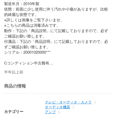
製造年月：2010年製

状態：前面に少し使用に伴う汚れや小傷がありますが、比較
的綺麗な状態です。

※詳しくは画像をご覧下さいませ。

※こちらの商品は消毒済みです。

動作：下記の「商品説明」にて記載しておりますので、必ず
ご確認お願い致します。

付属品：下記の「商品説明」にて記載しておりますので、必
ずご確認お願い致します。

シリアル：20001020000***

Cコンディション中古難有

半年以上前
本体に目立つ傷や一部破損があるもの

※「ジャンク品・初期動作保証外」と記載がある商品につきま
商品の情報
しては、いかなる理由の場合もキャンセル・返品はお受け出
来かねます。

テレビ・オーディオ・カメラ
商品説明

オーディオ機器
カテゴリー
アンプ