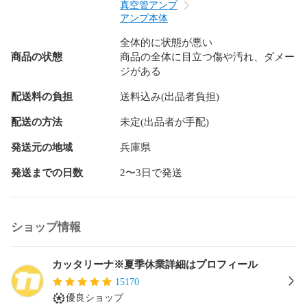
商品名Marantz マランツ PM-15S2 プリメインアンプ 2010年
真空管アンプ
製

アンプ本体
全体的に状態が悪い
商品管理番号SR3-11-183

商品の状態
商品の全体に目立つ傷や汚れ、ダメー
ジがある
製造年月2010年製

配送料の負担
送料込み(出品者負担)
状態前面に少し使用に伴う汚れや小傷がありますが、比較的
綺麗な状態です。

配送の方法
未定(出品者が手配)
※詳しくは画像をご覧下さいませ。

発送元の地域
兵庫県
発送までの日数
2〜3日で発送
※こちらの商品は消毒済みです。

動作音出しは確認済みですが、使用開始時に音が詰まってる
場合があります。パワーアンプダイレクトモートは未確認で
ショップ情報
す。

※上記理由より難有り品となります。

カッタリーナ※夏季休業詳細はプロフィール
15170
動作保証外のため、記載事項以外の不具合があった場合も返
優良ショップ
品/返金不可とさせて頂きます。
