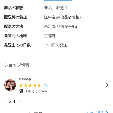
商品の状態
新品、未使用
《注意》

配送料の負担
送料込み(出品者負担)
※マイク・通話機能はご利用頂けません。

TYPEーCのみ対応

配送の方法
未定(出品者が手配)
※ 本体に保護シールが貼ってあります。

発送元の地域
京都府
発送までの日数
1〜2日で発送
※ 作動しない場合本製品の差し込み口を逆にして下さい。

※ 3.5mmイヤフォン専用です。

ショップ情報
※ デジタル出力→アナログ出力へ変換するもので

　イヤホンの種類にもよりますが、ノイズがはいる場合

r.sshop
　があります。不良品では御座いません。

775
メルカリShops
フォロー
《対応機種》

すべて見る