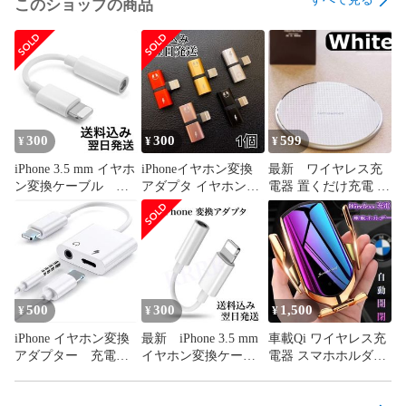
このショップの商品
#iPhone6

#iPhone6Plus

#iPhone6s

#iPhone6sPlus

#iPhone7

#iPhone7Plus

#iPhone8

#iPhone8Plus

300
300
599
¥
¥
¥
#iPhoneX

iPhone 3.5 mm イヤホ
iPhoneイヤホン変換
最新 ワイヤレス充
#iPhoneXS

ン変換ケーブル ラ
アダプタ イヤホンと
電器 置くだけ充電 充
#iPhoneXR

イトニングアダプ
充電 二股接続アダプ
電パッド USBケーブ
#iPhone11

タ iPhone TYPE Cア
ター 変換アダプター
ル付属 最安値
#iPhone11Pro

ダプター Bluetooth
2in1ライトニング
#iPhoneSE

不要
#iPhone12

#iPhone12Pro

#iPhone13

500
300
1,500
¥
¥
¥
#iPhone13Pro

iPhone イヤホン変換
最新 iPhone 3.5 mm
車載Qi ワイヤレス充
#iPhone14

アダプター 充電＆
イヤホン変換ケーブ
電器 スマホホルダー
#iPhone14Pro

音楽 iPhone充電
ル ライトニングア
自動開閉 360度回
#iPhone15

器 ライトニング変
ダプタ TYPE Cアダ
転 車充電器