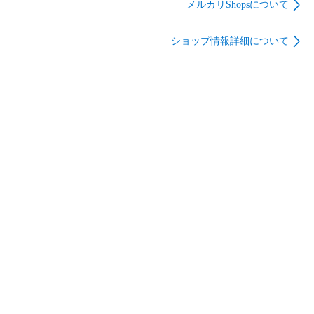
#iPhone16

換 Bluetooth不要
プタ Bluetooth不要
メルカリShopsについて
iOS 10 11 12 13 14 15 16 最新iOS対応

ショップ情報詳細について
【お願い】

・発送は支払い後、翌日発送予定となります

・発送前に検品後、発送しております。

・返品は初期不良のみ交換させて頂きます。

・郵送事故等の保証はできかねます。