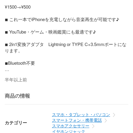
¥1500→¥500

◾︎ これ一本でiPhoneを充電しながら音楽再生が可能です♪

◾︎ YouTube・ゲーム・映画鑑賞にも最適です♪

◾︎ 2in1変換アダプタ　Lightning or TYPE C+3.5mmポートにな
ります。

◾︎Bluetooth不要

◾︎ 軽量ですので持ち運び便利です♪

半年以上前
◾︎ 新品・未使用(保護フィルム付き)

商品の情報
◾︎長さ: 約13cm

◾︎ 個数: 1個

スマホ・タブレット・パソコン
スマートフォン・携帯電話
カテゴリー
◾︎ カラー: ホワイト

スマホアクセサリー
イヤホンジャック