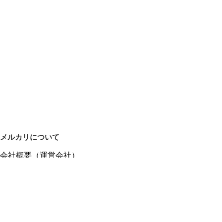
メルカリについて
会社概要（運営会社）
採用情報
プレスリリース
公式ブログ
プレスキット
メルカリUS
メルカリShops