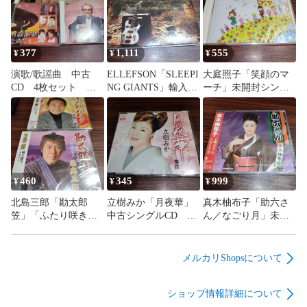
377
1,111
555
¥
¥
¥
演歌/歌謡曲 中古
ELLEFSON「SLEEPI
大庭照子「笑顔のマ
CD 4枚セット 訳
NG GIANTS」輸入盤
ーチ」未開封シング
あり処分特価品 管
中古2CD ヘヴィメ
ルCD 童謡 管理番
理番号260807-312
タル 管理番号
号260807-200
260807-200
460
345
999
¥
¥
¥
北島三郎「勘太郎
立樹みか「月夜華」
真木柚布子「助六さ
笠」「ふたり咲き」
中古シングルCD 演
ん／なごり月」未開
未開封シングルCD
歌/歌謡曲 管理番号
封シングルCD 演歌/
2枚セット 演歌/歌
260807-200
歌謡曲 管理番号
謡曲 管理番号
260807-200
メルカリShopsについて
260807-200
ショップ情報詳細について