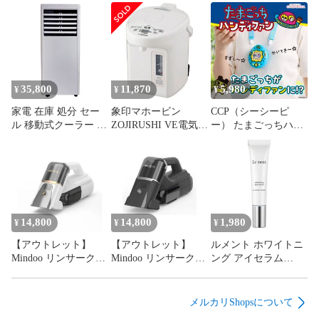
35,800
11,870
5,980
¥
¥
¥
家電 在庫 処分 セー
象印マホービン
CCP（シーシーピ
ル 移動式クーラー エ
ZOJIRUSHI VE電気ま
ー） たまごっちハン
アコン スポットクー
ほうびん 優湯生 ホワ
ディファン KH-HF01-
ラー スポットエアコ
イト CV-TF22 2.2L 蒸
TTG
ン 冷風/除湿/送風 工
気セーブ機能つき
事不要 ノンドレン方
式 KEP223R
14,800
14,800
1,980
¥
¥
¥
【アウトレット】
【アウトレット】
ルメント ホワイトニ
Mindoo リンサークリ
Mindoo リンサークリ
ング アイセラム
ーナー クリーム
ーナー ブラック
LMWES01
Mindoo PureX MIP-
Mindoo PureX MIP-
N001-CRM
N001-BLK
メルカリShopsについて