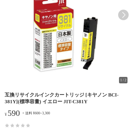
1
/
2
互換リサイクルインクカートリッジ [キヤノン BCI-
381Y](標準容量) イエロー JIT-C381Y
590
+ 送料 ¥600~3,300
¥