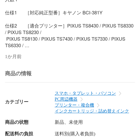
仕様1	［対応純正型番］キヤノン BCI-381Y

仕様2	［適合プリンター］PIXUS TS8430 / PIXUS TS8330 
/ PIXUS TS8230 /

 PIXUS TS8130 / PIXUS TS7430 / PIXUS TS7330 / PIXUS 
TS6330 / 

PIXUS TS6230 / PIXUS TS6130 / TR9530 / TR703

1か月前
※以下のFAX機能付きプリンタは非対応となります。

商品の情報
TR8630 / PIXUS TR8530 / PIXUS TR7530

仕様3	※良好な印刷結果を得るために、開封後6ヶ月以内に
スマホ・タブレット・パソコン
使い切って下さい。
PC周辺機器
カテゴリー
プリンター・複合機
インクカートリッジ・詰め替えインク
商品の状態
新品、未使用
配送料の負担
送料別(購入者負担)