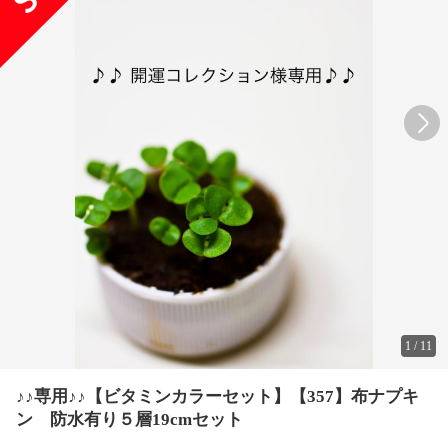
1
/
11
♪♪専用♪♪【ビタミンカラーセット】【357】布ナプキ
ン 防水有り５層19cmセット