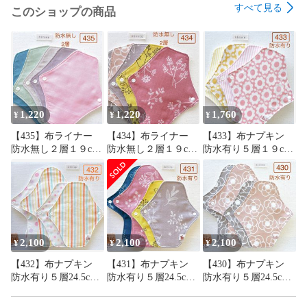
すべて見る
このショップの商品
♪♪♪ おまとめ割引 ♪♪♪

☆ 他出品中のものと同梱で120円お値引きさせて頂きます。

（ご希望の方は質問欄からお問い合わせをお願いします♪）

ハンドメイド品；以下の点に注意して作製しています。

✳︎  洗濯時の縮みを少なくするためネル生地とダブルガーゼは
1,220
1,220
1,760
¥
¥
¥
水通ししてあります。

【435】布ライナー
【434】布ライナー
【433】布ナプキン
✳︎  型崩れを少なくするために布目に沿って裁断しています。

防水無し２層１９cm
防水無し２層１９cm
防水有り５層１９cm
✳︎  縫い目のゴワつきを抑えるため余分な縫い代はカットして
５枚＋おまかせ柄１
５枚＋おまかせ柄１
４枚＋おまかせ柄１
います。

枚
枚
枚
よろしくお願いします♪♪♪

ーーーーーーーーーーーーーーーーーーーー

2,100
2,100
2,100
¥
¥
¥
nicoco布ナプキン

【432】布ナプキン
【431】布ナプキン
【430】布ナプキン
布ナプキン

防水有り５層24.5cm2
防水有り５層24.5cm2
防水有り５層24.5cm2
布ライナー

枚・19cm2枚＋おまか
枚・19cm2枚＋おまか
枚・19cm2枚＋おまか
温活

せ柄24.5cm１枚
せ柄24.5cm１枚
せ柄24.5cm１枚