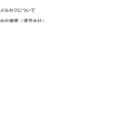
メルカリについて
会社概要（運営会社）
採用情報
プレスリリース
公式ブログ
プレスキット
メルカリUS
メルカリShops
m department（エムデパ）
ヘルプ
ヘルプセンター（ガイド・お問い合わせ）
メルカリShopsでショップを開設する
メルカリShops ショップ管理画面にログイン
メルカリShops出店者向けガイド
お問い合わせ一覧
フリーワードから商品をさがす
プライバシーと利用規約
メルカリ利用規約