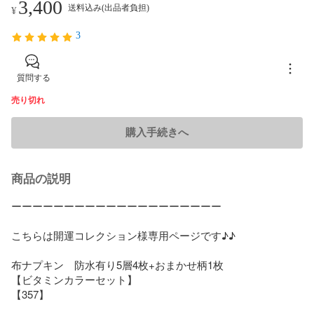
3,400
送料込み(出品者負担)
¥
3
質問する
売り切れ
購入手続きへ
商品の説明
ーーーーーーーーーーーーーーーーーーーー

こちらは開運コレクション様専用ページです♪♪

布ナプキン　防水有り5層4枚+おまかせ柄1枚

【ビタミンカラーセット】

【357】
