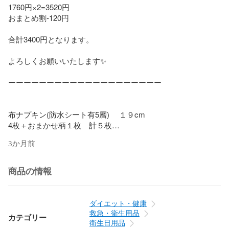
1760円×2=3520円

おまとめ割-120円

合計3400円となります。

よろしくお願いいたします✨

ーーーーーーーーーーーーーーーーーーーー

布ナプキン(防水シート有5層) 　１９cm

4枚＋おまかせ柄１枚　計５枚

☆ハンドメイド☆

3か月前
（ビタミンカラーセット）

商品の情報
✳︎防水シートは湿気を通して水を通さない構造のシートを使
用しております✳︎ （アイロン・乾燥機不可）

ダイエット・健康
救急・衛生用品
カテゴリー
衛生日用品