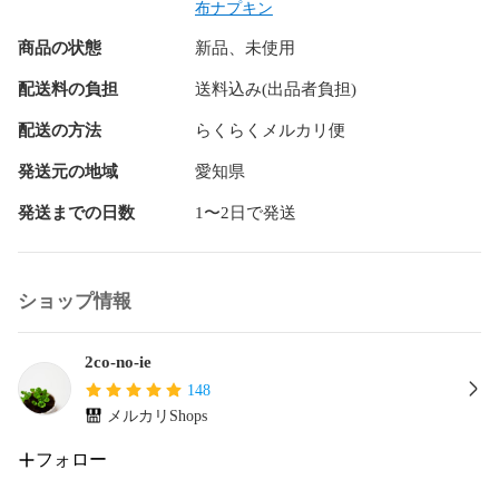
素材

布ナプキン
肌面         綿（ネル生地）

商品の状態
新品、未使用
吸収体      綿 （ネル生地2枚）

透湿性防水シート　1枚

配送料の負担
送料込み(出品者負担)
柄面         綿（ダブルガーゼ）

ボタン      プラスチックスナップ

配送の方法
らくらくメルカリ便
サイズ

発送元の地域
愛知県
縦  約19cm

発送までの日数
1〜2日で発送
横  約17cm （閉じた状態　約7cm）

生地にみられる黒や茶色っぽいつぶつぶは無漂白の生地の特
性（綿カス）です(*^^*)

ショップ情報
布ライナー19cmと同じサイズのため、区別するためにスタン
プタグを付けております。

2co-no-ie
（タグはランダムです）

148
メルカリShops
翌日発送を心がけていますが万が一遅れる場合はご連絡させ
フォロー
て頂きます。
