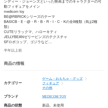
ンディー・ジョーンズといった映画までのキャラクターの可
動フィギュアをメイン

medicom toy

BE@RBRICKシリーズのテーマ

BASICB・E・@・R・B・R・I・C・Kの全8種類（Bは2種
類）

CUTEリラックマ、ハローキティ

JELLYBEANゼリービンズのテクスチャ

SFロボコップ、ゴジラなど

HORROR超大型巨人、キョンシー

半年以上前
PATTERN花柄、水玉

FLAG世界の国旗

ANIMALくまのがっこう、TED

商品の情報
ARTISTアーティストによるデザイン

HEROキック・アス、キン肉マン

KUBRICK（キューブ型）

ゲーム・おもちゃ・グッズ
BABEKUB（キューブ型）

カテゴリー
フィギュア
B@WBRICK（イヌ型）

その他
NY@BRICK（ネコ型）

ブランド
R@BBRICK（ウサギ型）

MEDICOM TOY
くまぶりっく（クマ型）

商品の状態
新品、未使用
6月と12月の年2回販売されるシリーズの他に、甲本ヒロトや