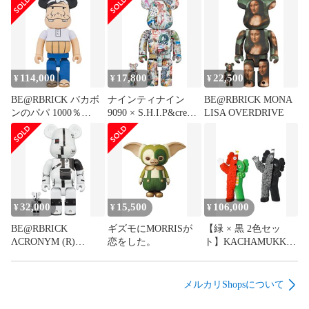
114,000
17,800
22,500
¥
¥
¥
BE@RBRICK バカボ
ナインティナイン
BE@RBRICK MONA
ンのパパ 1000％
9090 × S.H.I.P&crew
LISA OVERDRIVE
medicom toy
100％ & 400％
32,000
15,500
106,000
¥
¥
¥
BE@RBRICK
ギズモにMORRISが
【緑 × 黒 2色セッ
ΛCRONYM (R)
恋をした。
ト】KACHAMUKKU
WHITE CHROME
Black colorway
メルカリShopsについて