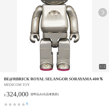
1
/
2
BE@RBRICK ROYAL SELANGOR SORAYAMA 400％
MEDICOM TOY
324,000
送料込み(出品者負担)
¥
0