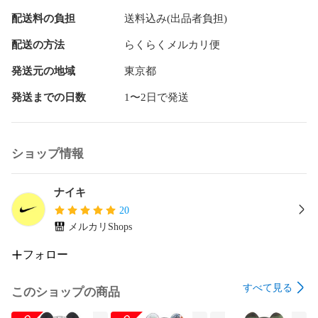
GLAYのヒサシ、マイケル・ラウ、エリック・ソウなどとコラ
配送料の負担
送料込み(出品者負担)
ボ

ストリートアートの先駆者とも呼べる画家で、1980年代アメ
配送の方法
らくらくメルカリ便
リカの代表的芸術家として知られる。シンプルな線と色とで
構成された彼の絵は日本でも人気があり、キースの作品をプ
発送元の地域
東京都
リントしたTシャツ

発送までの日数
1〜2日で発送
medicom toy メディコムトイ

キューティーハニー - 永井豪の原作漫画が文庫化（扶桑社、
1995年、全2巻）された際に表紙イラストを描いた。後にこの
ショップ情報
イラストを立体化したフィギュアがボークスによって製作・
販売された。

ナイキ
ピンクジャーナル Pink Journal (1967)

20
セクシーロボット Sexy Robot (1983, Genko-sha)

メルカリShops
ピンナップ Pin-up (1984, Graphic-sha)

金星オデッセイ Venus Odyssey (1985, Ed. Tokuma 
フォロー
communications)

空山 基 Hajime Sorayama dior
すべて見る
このショップの商品