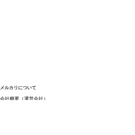
メルカリについて
会社概要（運営会社）
採用情報
プレスリリース
公式ブログ
プレスキット
メルカリUS