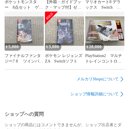
ポケットモンスタ
【外箱・ガイドブッ
マリオカート8 デラ
ー 8点セット ゲー
ク・マップ付】ゼル
ックス Switch ソ
ムボーイ ゲームボ
ダの伝説 ブレス オブ
フト
ーイカラー
ザ ワイルド
5,000
3,000
28,000
¥
¥
¥
ファイナルファンタ
ポケモン レジェンズ
PlayStation2 マルチ
ジー7 8 ツインパッ
ZA Switchソフト
トレインコントロー
ク Switch ソフト
ラ
メルカリShopsについて
ショップ情報詳細について
ショップへの質問
ショップの商品にはコメントできませんが、ショップ出店者とダ