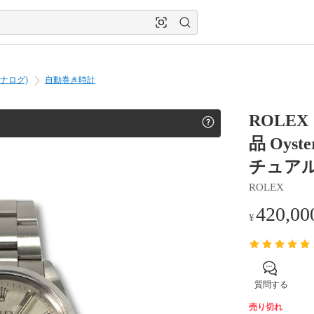
ナログ)
自動巻き時計
ROLE
品 Oyst
チュアル 
ROLEX
420,00
¥
質問する
売り切れ