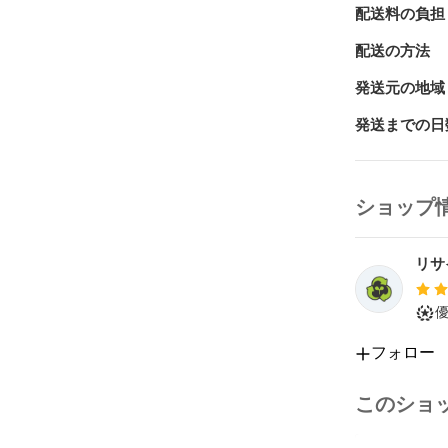
が、

配送料の負担
お使いのモニ
がございます。
配送の方法
※日差はお写
発送元の地域
付属品：画像
発送までの日
管理番号：【IT
ショップ
リサ
フォロー
このショ