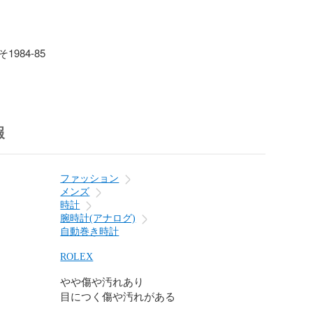
984-85

m

4cm

干の誤差があるかもしれませんのでご理解お願い致しま
報
回り・ベルト・裏ブタに傷あり。

ダー付近に汚れ、小傷あります。

ファッション
メンズ
・鏡面磨きメンテナンス済（内側はしておりません）

時計
腕時計(アナログ)
ですので、写真や状態記入して無いものにも傷、汚れ等
自動巻き時計
ございます。

の為にも気になる事がございましたら、購入前にご質問
ROLEX
の上ご購入お願い致します。

やや傷や汚れあり
目につく傷や汚れがある
できる限り実物の色に近づけるよう徹底しております