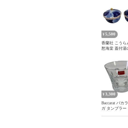
5,500
¥
香蘭社 こうら
愁海棠 蓋付湯
ア
3,300
¥
Baccarat バ
ガ タンブラー
グラス 欠けあ