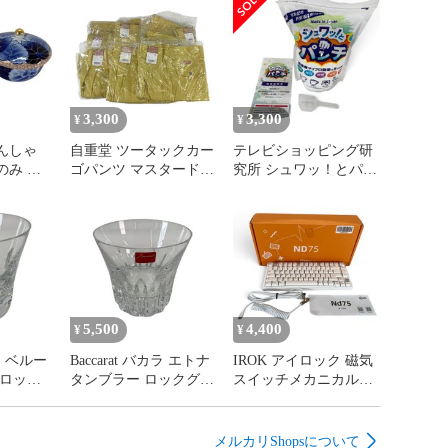
3,300
3,300
¥
¥
んしゃ
自重堂 ツータックカー
テレビショッピング研
のみ ペ
ゴパンツ マスタードウ
究所 シュワッ！とパン
ェスト 82×3 85×3 6着セ
チ 1kg 計量スプーン付
ット
き
5,500
4,400
¥
¥
カラ ベルー
Baccarat バカラ エトナ
IROK アイロック 磁気
 ロック
タンブラー ロックグラ
スイッチメカニカルキ
り
ス
ーボード 有線 ND75
メルカリShopsについて