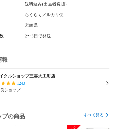
送料込み(出品者負担)
ター設定、照明等により実際の商品と色味が異なる場合


らくらくメルカリ便
真でご確認お願い致します※

宮崎県
の物全てになります。

数
2〜3日で発送
KXUBUB90RO】
情報
イクルショップ三喜大工町店
1243
優良ショップ
すべて見る
ップの商品