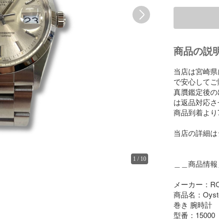
商品の説
当店は宮崎県
で安心してご
真贋鑑定後の
は返品対応さ
商品到着より
当店の詳細は
1
/
10
＿＿商品情報＿
メーカー：RO
商品名：Oyst
巻き 腕時計

型番：15000
