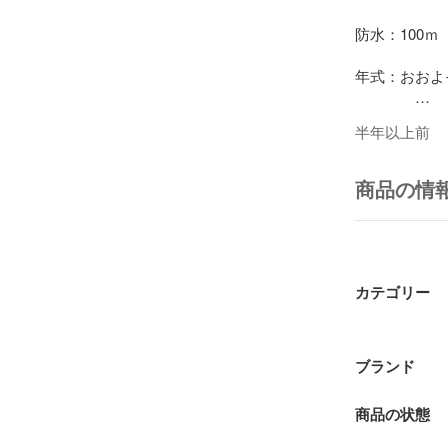
防水：100ｍ

年式：おおよそ1
腕回り約19.5c
半年以上前
ケース直径約3.
　　　　※若
す※

商品の情
状態：ケース
風防、カレン
リューズ交換
カテゴリー
※【中古品】
ある可能性も
トラブル防止
ブランド
頂き、ご納得
商品の状態
※商品写真は