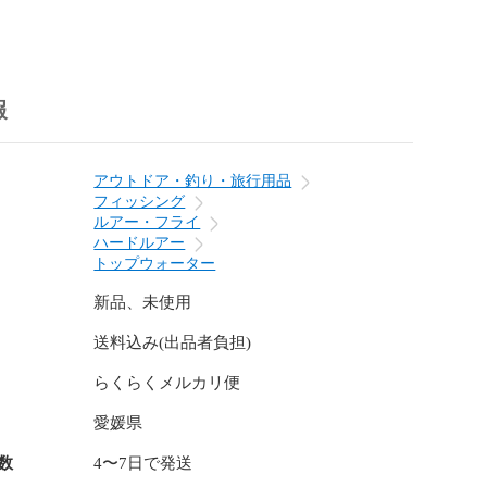
】

報


アウトドア・釣り・旅行用品
】

フィッシング
高速ドッグウォーク！　マズメや雨後がオススメシチュ
ルアー・フライ
ハードルアー
トップウォーター
新品、未使用
送料込み(出品者負担)
　ビッグベイト

らくらくメルカリ便
愛媛県
数
4〜7日で発送