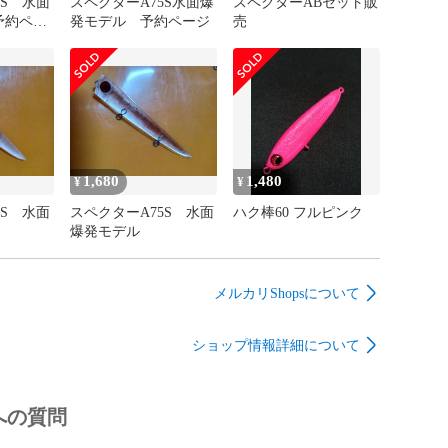
5S 水面
スペクターA75S水面爆
スペクターABセット販
予約ペー
発モデル 予約ページ
売
1,680
1,480
¥
¥
5S 水面
スペクターA75S 水面
ハク棒60 フルピンク
爆発モデル
メルカリShopsについて
ショップ情報詳細について
への質問