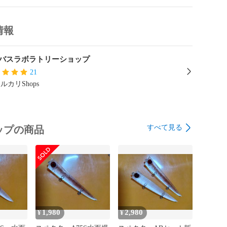
ラメ　ルアー

情報
ギ

バスラボラトリーショップ
21
ン

ルカリShops
　アピア　メガバス　BlueBlue　

クソン　ジャンプライズ　エクスセンス　モアザン
すべて見る
ップの商品
1,980
2,980
¥
¥