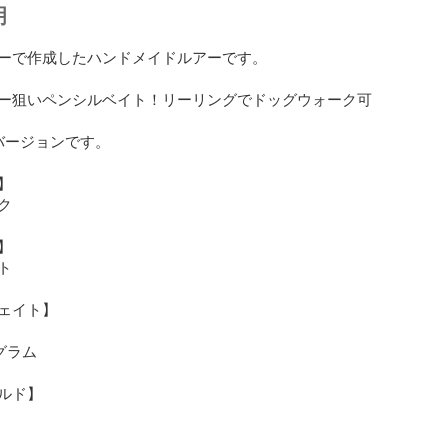
明
ーで作成したハンドメイドルアーです。

ー狙いペンシルベイト！リーリングでドッグウォーク可
バージョンです。









ェイト】　

グラム

ルド】
