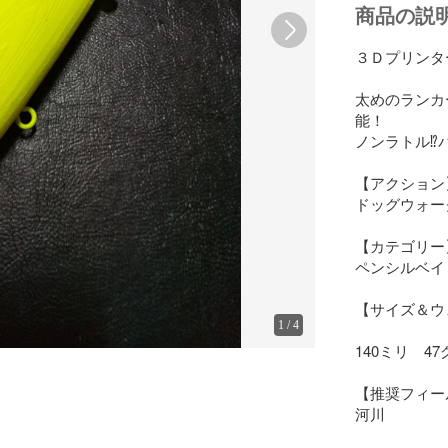
商品の説
３Ｄプリンタ
太めのランカ
能！

ノンラトル⁉
【アクション】
ドッグウォーク
【カテゴリー】
ペンシルベイト
【サイズ＆ウ
1
/
4
140ミリ　47
【推奨フィー
河川
