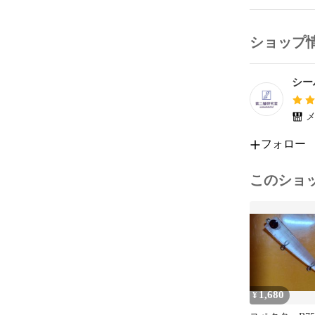
シーバス　ヒ
ショップ
青物　ショアジ
メタルジグ

シー
バイブレーショ
メ
ダイワ　シマノ
フォロー
アイマ　ジャ
このショ
1,680
¥