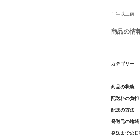
【推奨タックル
半年以上前
M　МＨ

商品の情
【推奨フック】
#4

【簡単な使い方
河川で表層を
カテゴリー
エーション！

【備考】

フックなし

商品の状態
配送料の負担
メバル　

ブラックバス
配送の方法
ミノー

発送元の地域
シンペン

発送までの日