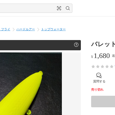
・フライ
ハードルアー
トップウォーター
バレット
1,680
送
¥
質問する
売り切れ