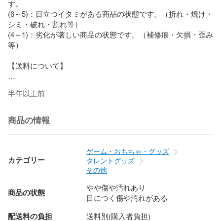
す。

(6～5)：目立つイタミがある商品の状態です。（折れ・焼け・
シミ・破れ・割れ等）

(4～1)：劣化が著しい商品の状態です。（補修痕・欠損・歪み
等）

【送料について】

当店ではご注文の配送料はお客様負担となります。

半年以上前
配送料につきましては、商品価格の隣に表記の送料をご覧い
ただくか、画面下部にございます「送料」の項目をご覧くだ
さい。

商品の情報
【商品について】

ゲーム・おもちゃ・グッズ
商品は店頭、他サイトと在庫を共有しております。そのため
カテゴリー
タレントグッズ
注文後に在庫を確保できない場合がございます。

その他
やや傷や汚れあり
中古品のため多少のキズ・ヨゴレ・経年劣化等がございま
商品の状態
目につく傷や汚れがある
す。

配送料の負担
送料別(購入者負担)
商品には値札ラベルや管理シール、海外出荷向け、国内輸入