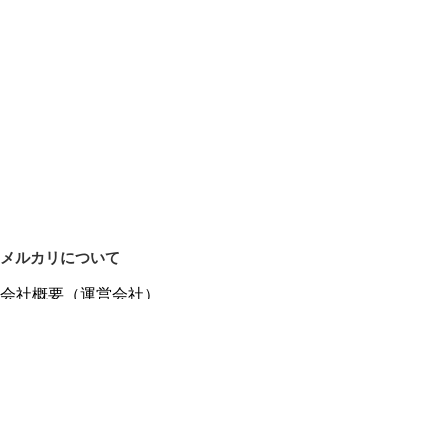
メルカリについて
会社概要（運営会社）
採用情報
プレスリリース
公式ブログ
プレスキット
メルカリUS
メルカリShops
m department（エムデパ）