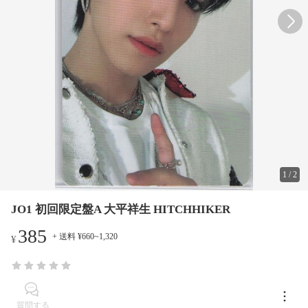
1
/
2
JO1 初回限定盤A 大平祥生 HITCHHIKER
385
+ 送料 ¥660~1,320
¥
質問する