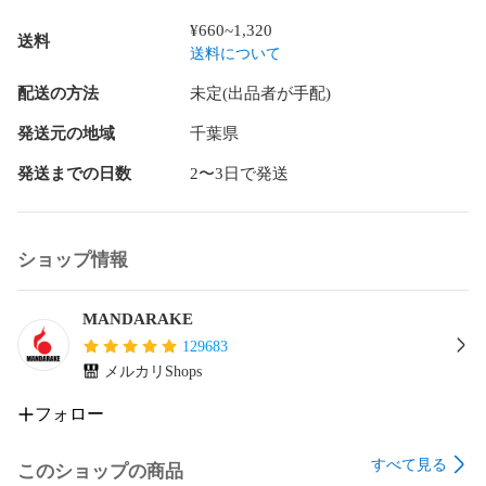
に伴うシールが貼りついている場合もございます。

¥660~1,320
送料
送料について
未開封(メーカー検品によるテープの多重貼りを含む)商品の内
容不備、動作不良につきましては保証対象外です。

配送の方法
未定(出品者が手配)
開封品の内、音声や発光等の機能を有する商品に関しては動
発送元の地域
千葉県
作確認済で、動作不良がある場合は商品状態に表記をしてお
発送までの日数
2〜3日で発送
ります。電化製品や精密機器に関しては動作確認は行ってお
りません。

電池やはがき、チラシ等の商品の性質に影響しない付属品は
ショップ情報
付属しない場合がございます。

商品に付属している応募券やシリアルコード等は利用できな
MANDARAKE
い場合がございます。

129683
メルカリShops
布製品(バッグ、タペストリー、ハンカチ等)は保管や発送時の
都合上、折れ跡がある場合がございます。

フォロー
ゲーム、DVD等の特典品は、タイトルに特典付属の記載がな
すべて見る
このショップの商品
い場合は本体のみとなります。また商品が特典品の場合、本