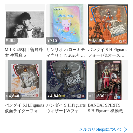
体が付属する記載がない場合特典のみとなります。

食玩等の食品または飲料が付属する商品の食品及び飲料の飲
食はお止めください。当店では食玩の付属物、外装を商品の
主体とし、食品としての販売をしていないため、飲食をした
場合の健康被害の責任は負いかねます。

385
715
3,630
¥
¥
¥
【商品画像について】

M!LK 46杯目 曽野舜
サンリオ ハローキテ
バンダイ S.H.Figuarts
太 生写真 5
ィ当りくじ 2026年6
フォーゼ&オーズ
商品画像は参考画像を使用しており、実際の商品の状態は画
月 3.マルチケース
MOVIE大戦
像と多少異なる場合がございます。

MEGAMAX 仮面ライ
ダーフォーゼ ロケッ
【配送について】

トステイツ
配送業者は当社指定の配送業者となります。

4,840
4,840
11,330
¥
¥
¥
商品によって出荷地が異なるため、商品の同梱は承れませ
バンダイ S.H.Figuarts
バンダイ S.H.Figuarts
BANDAI SPIRITS
ん。

仮面ライダーフォー
ウィザード&フォー
S.H.Figuarts 機動戦士
ゼ 宇宙服(OSTO)
ゼ MOVIE大戦アルテ
ガンダム シャア・ア
お客様の責任により荷物が返送された場合、返送料と再配達
ィメイタム 仮面ライ
ズナブル
の送料はお客様の負担となります。返送料、再配達の送料は
ダーフォーゼ メテオ
メルカリShopsについて