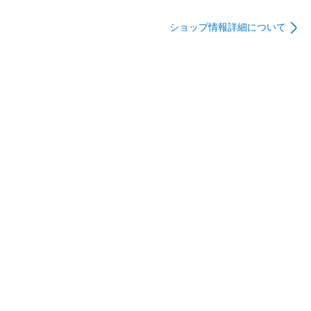
なでしこフュージョ
当店より銀行振込にて別途請求をし、お振込みの確認後、再
ンステイツ
配達をさせていただきます。なお、荷物が返送された場合で
ショップ情報詳細について
あってもご注文をキャンセルすることはできかねます。