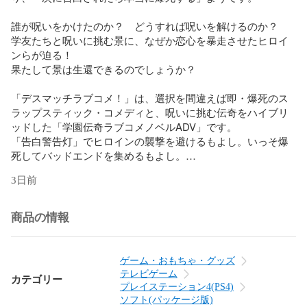
誰が呪いをかけたのか？　どうすれば呪いを解けるのか？　
学友たちと呪いに挑む景に、なぜか恋心を暴走させたヒロイ
ンらが迫る！

果たして景は生還できるのでしょうか？

「デスマッチラブコメ！」は、選択を間違えば即・爆死のス
ラップスティック・コメディと、呪いに挑む伝奇をハイブリ
ッドした「学園伝奇ラブコメノベルADV」です。

「告白警告灯」でヒロインの襲撃を避けるもよし。いっそ爆
死してバッドエンドを集めるもよし。

呪いと愛、疑念と友情に翻弄される、愛すべき登場人物たち
3日前
の狂騒曲をお楽しみください。

【商品の状態】

商品の情報
新品未開封

【対応機種】

ゲーム・おもちゃ・グッズ
PlayStation 4

テレビゲーム
カテゴリー
プレイステーション4(PS4)
【レーティング】

ソフト(パッケージ版)