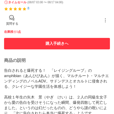
タイムセール
(08/07 03:00 〜 08/17 04:00)
8
質問する
在庫残り1点
購入手続きへ
商品の説明
告白されると爆死する！　「レイジングループ」の
amphibian（あんひびあん）が描く、マルチルート・マルチエ
ンディングのノベルADV。サドンデスとオカルトに侵食され
る、クレイジーな学園生活を体感しよう！

高校１年生の矢木　景（やぎ　けい）は、２人の同級生女子
から愛の告白を受けそうになった瞬間、爆発四散して死亡し
ました。というのは幻だったものの、どうやら謎の呪いによ
り、「次に告白されたら本当に爆死する」ようです。
