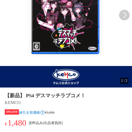
1
/
2
【新品】 PS4 デスマッチラブコメ！
KEMCO
59%OFF
値引き前価格
¥3,666
1,480
送料込み(出品者負担)
¥