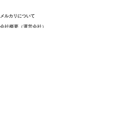
メルカリについて
会社概要（運営会社）
採用情報
プレスリリース
公式ブログ
プレスキット
メルカリUS
メルカリShops
m department（エムデパ）
ヘルプ
ヘルプセンター（ガイド・お問い合わせ）
メルカリShopsでショップを開設する
メルカリShops ショップ管理画面にログイン
メルカリShops出店者向けガイド
お問い合わせ一覧
フリーワードから商品をさがす
プライバシーと利用規約