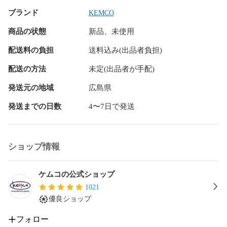
CERO C（15才以上対象）

ブランド
KEMCO
【発送について】

商品の状態
新品、未使用
クリックポストで発送いたします。

※郵便受けに配達されますので、ご注意ください。

配送料の負担
送料込み(出品者負担)
※休業日（土日祝日）を挟む場合の発送は、翌営業日以降とな
ります。

配送の方法
未定(出品者が手配)
発送元の地域
広島県
【その他】

ご不明な点がありましたら、お気軽にご質問ください。

発送までの日数
4〜7日で発送
□■□■□■□■□■□■□■□■□■□

いいね＆ショップフォローをお願いします！

ショップ情報
●いいねして頂くと…

・タイムセール・値下げ時

・商品再入荷時

ケムコの公式ショップ
1021
●フォローして頂くと…

優良ショップ
・新商品発売時

フォロー