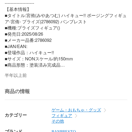
--------------------

【基本情報】

■タイトル:宮侑(みやあつむ) ハイキュー!! ポージングフィギュ
ア-宮侑- プライズ(2786092) バンプレスト

■機種:プライズフィギュア()

■発売日:2025/08/26

■メーカー品番:2786092

■JAN/EAN:

■登場作品：ハイキュー!!

■サイズ：NONスケール/約150mm

■商品形態：塗装済み完成品

■原型製作：

半年以上前
■メーカー：バンプレスト

【商品説明】

商品の情報
アニメ「ハイキュー!!」より躍動感あふれる宮侑のポージング
フィギュアが登場!

ゲーム・おもちゃ・グッズ
■権利表記：&copy;古舘春一/集英社・「ハイキュー!!」製作委
カテゴリー
フィギュア
員会

その他
ブランド
BANPRESTO