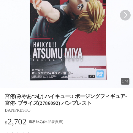
1
/
4
宮侑(みやあつむ) ハイキュー!! ポージングフィギュア-
宮侑- プライズ(2786092) バンプレスト
BANPRESTO
2,702
送料込み(出品者負担)
¥