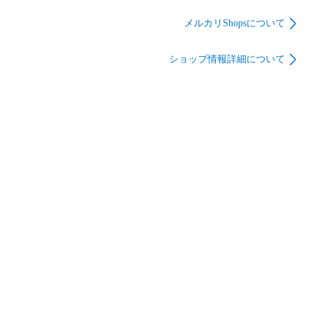
ト プラモデル バンダ
ーグルシューター
ーン) プラモデル バ
イ
50&ユニコーンドリ
ンダイスピリッツ
メルカリShopsについて
ル50 セット ナンバー
ワン戦隊ゴジュウジ
ショップ情報詳細について
ャー プラモデル バン
ダイ