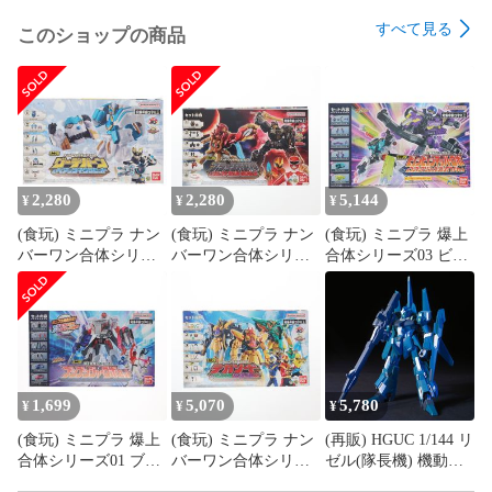
すべて見る
このショップの商品
2,280
2,280
5,144
¥
¥
¥
(食玩) ミニプラ ナン
(食玩) ミニプラ ナン
(食玩) ミニプラ 爆上
バーワン合体シリー
バーワン合体シリー
合体シリーズ03 ビュ
ズ04 グーデバーン&
ズ03 ブラック大獣神
ンビュンマッハーロ
ベアックマ50 セット
&ウルフデカリバー
ボ&ブンブンマリン&
ナンバーワン戦隊ゴ
50 セット ナンバーワ
ブンブンサファリ セ
ジュウジャー プラモ
ン戦隊ゴジュウジャ
ット 爆上戦隊ブンブ
デル バンダイ
ー プラモデル バンダ
ンジャー プラモデル
イ
バンダイ
1,699
5,070
5,780
¥
¥
¥
(食玩) ミニプラ 爆上
(食玩) ミニプラ ナン
(再販) HGUC 1/144 リ
合体シリーズ01 ブン
バーワン合体シリー
ゼル(隊長機) 機動戦
ブンジャーロボ セッ
ズ02 テガソード&イ
士ガンダムUC(ユニコ