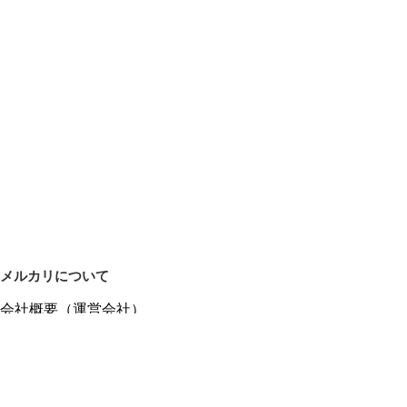
メルカリについて
会社概要（運営会社）
採用情報
プレスリリース
公式ブログ
プレスキット
メルカリUS