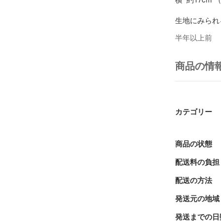
生地にみられ
ス）です(*^^*)
半年以上前
布ライナー1
付けております
商品の情
（タグはラン
翌日発送を心
す。

カテゴリー
♪♪♪ おまとめ
☆ 他出品中
商品の状態
（ご希望の方
配送料の負担
配送の方法
ハンドメイド
発送元の地域
✳︎  洗濯
てあります。

発送までの日