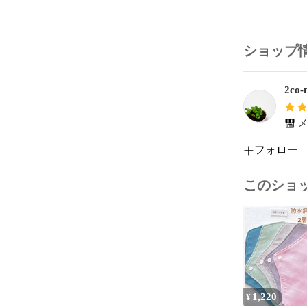
✳︎  型崩れ
✳︎  縫い
ショップ
よろしくお願い
2co-n
ーーーーーー
nicoco布ナプ
布ナプキン

メ
布ライナー

フォロー
温活

2co-no-ie

このショ
2coの家

1,220
¥