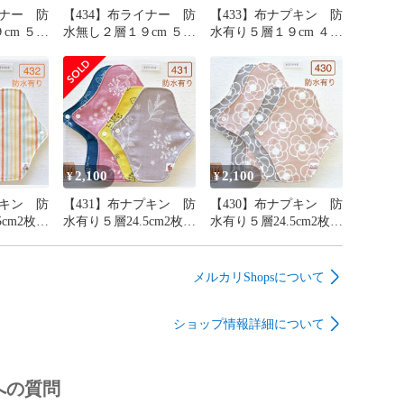
イナー 防
【434】布ライナー 防
【433】布ナプキン 防
 ５枚
水無し２層１９cm ５枚
水有り５層１９cm ４枚
１枚
＋おまかせ柄１枚
＋おまかせ柄１枚
2,100
2,100
¥
¥
プキン 防
【431】布ナプキン 防
【430】布ナプキン 防
5cm2枚・
水有り５層24.5cm2枚・
水有り５層24.5cm2枚・
まかせ柄
19cm2枚＋おまかせ柄
19cm2枚＋おまかせ柄
24.5cm１枚
24.5cm１枚
メルカリShopsについて
ショップ情報詳細について
への質問