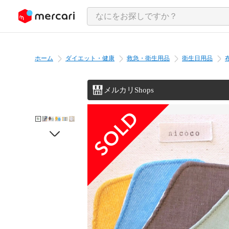
ンツにスキップ
ホーム
ダイエット・健康
救急・衛生用品
衛生日用品
メルカリShops