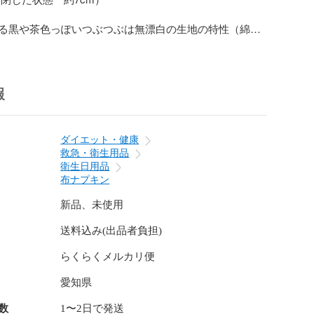
る黒や茶色っぽいつぶつぶは無漂白の生地の特性（綿カ


9cmと同じサイズのため、区別するためにスタンプタグを
。

報
ダムです）

ダイエット・健康
がけていますが万が一遅れる場合はご連絡させて頂きま
救急・衛生用品
衛生日用品
布ナプキン
割引 ♪♪♪

のものと同梱で120円お値引きさせて頂きます。

新品、未使用
は質問欄からお問い合わせをお願いします♪）

送料込み(出品者負担)
らくらくメルカリ便
品；以下の点に注意して作製しています。

愛知県
時の縮みを少なくするためネル生地とダブルガーゼは水通しし
数
1〜2日で発送