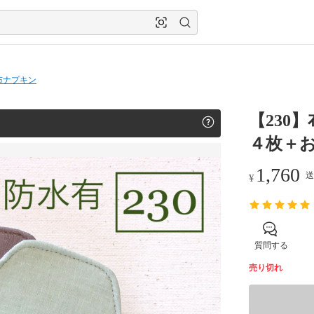
布ナプキン
【230
４枚＋
1,760
送
¥
質問する
売り切れ