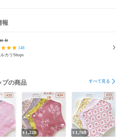
を少なくするために布目に沿って裁断しています。

目のゴワつきを抑えるため余分な縫い代はカットしています。

情報
します♪♪♪

o-ie
ーーーーーーーーーーーーーー

キン

148
ルカリShops
すべて見る
ップの商品
1,220
1,760
¥
¥