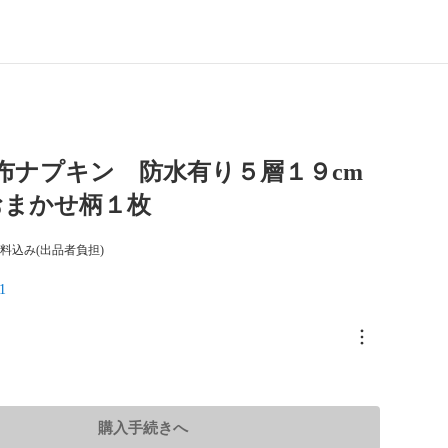
】布ナプキン 防水有り５層１９cm
おまかせ柄１枚
料込み(出品者負担)
1
購入手続きへ