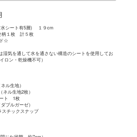
明
水シート有5層) 　１９cm

せ柄１枚　計５枚

☆

トは湿気を通して水を通さない構造のシートを使用してお
アイロン・乾燥機不可）

 綿（ネル生地）

綿 （ネル生地2枚）

ト　1枚

  綿（ダブルガーゼ）

 プラスチックスナップ

 （閉じた状態　約7cm）
