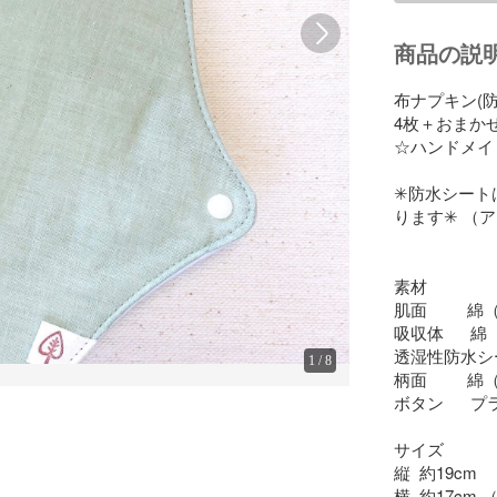
商品の説
布ナプキン(防
4枚＋おまか
☆ハンドメイド
✳︎防水シー
ります✳︎ （
素材

肌面        
吸収体      
透湿性防水シー
1
/
8
柄面       
ボタン     
サイズ

縦  約19cm

横  約17cm