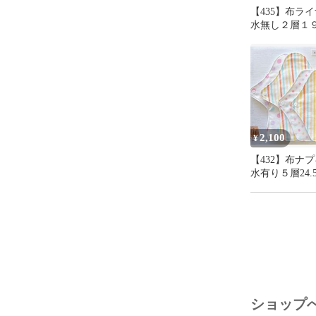
【435】布ラ
水無し２層１９cm
＋おまかせ柄
2,100
¥
【432】布ナ
水有り５層24.
19cm2枚＋お
24.5cm１枚
ショップ