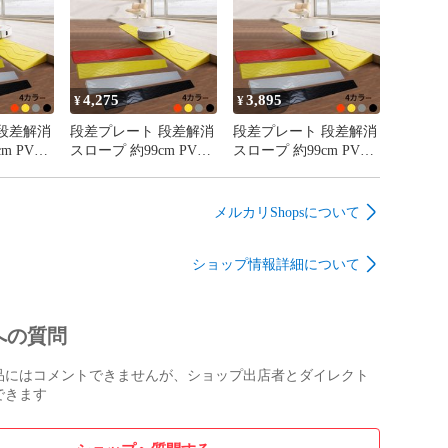
OK 3段
き出し式 丸洗いOK 3段
き出し式 丸洗いOK 3段
×奥行59×
重ね対応 幅76×奥行46×
重ね対応 幅60×奥行44×
高さ65cm
高さ50cm
4,275
3,895
¥
¥
段差解消
段差プレート 段差解消
段差プレート 段差解消
m PVC
スロープ 約99cm PVC
スロープ 約99cm PVC
玄関 敷居
製製 高さ10 玄関 敷居
製製 高さ9.5 玄関 敷居
ベビーカ
室内 車椅子 ベビーカ
室内 車椅子 ベビーカ
ー 台車用
ー 台車用
メルカリShopsについて
ショップ情報詳細について
への質問
品にはコメントできませんが、ショップ出店者とダイレクト
できます