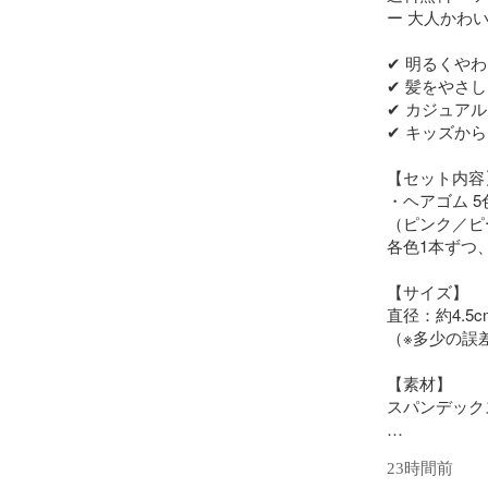
ー 大人かわい
✔ 明るくや
✔ 髪をやさ
✔ カジュア
✔ キッズか
【セット内容】
・ヘアゴム 5
（ピンク／ピ
各色1本ずつ、
【サイズ】

直径：約4.5c
（※多少の誤差
【素材】

スパンデック
【商品特徴】

23時間前
爽やかで可愛