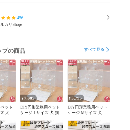
456
ルカリShops
すべて見る
ップの商品
7,885
5,795
¥
¥
用ペット
DIY円形業務用ペット
DIY円形業務用ペット
ズ 犬 猫
ケージ Lサイズ 犬 猫
ケージ Mサイズ 犬 猫
き 室内
うさぎ 屋根付き 室内
うさぎ 屋根付き 室内
組立簡単
用 サークル 組立簡単
用 サークル 組立簡単
トレー引
すのこパネル トレー引
すのこパネル トレー引