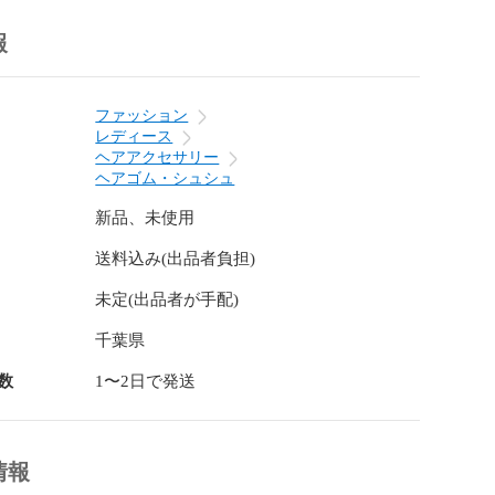
柔らか素材で、髪をやさしくしっかりまとめます。

雰囲気を演出しつつ、カジュアル・ガーリー・韓国風コ
報


ディースまで幅広く使えるので、親子でシェアしたり、
にするのもおすすめ。

ファッション
め・ヘアアクセサリーをお探しの方にぴったりです。

レディース
ヘアアクセサリー
必ずご確認下さい〜

ヘアゴム・シュシュ
状には若干の個体差がございます。

より色味や質感が異なる場合がございます。

新品、未使用
、糸のほつれ／ゆがみ、梱包による変形等が見られる場
送料込み(出品者負担)
。

問題なく、不良品ではございません。ご理解の上ご購入
未定(出品者が手配)
のみとなります。

千葉県
数
1〜2日で発送
情報