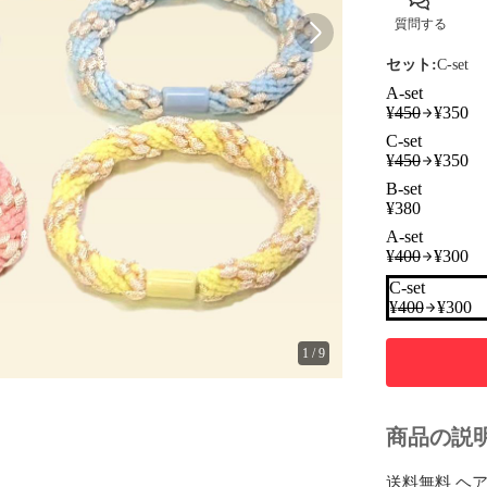
質問する
セット:
C-set
A-set
¥
450
¥
350
C-set
¥
450
¥
350
B-set
¥
380
A-set
¥
400
¥
300
C-set
¥
400
¥
300
1
/
9
商品の説
送料無料 ヘア