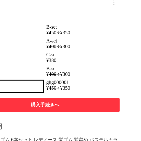
B-set
¥
450
¥
350
A-set
¥
400
¥
300
C-set
¥
380
B-set
¥
400
¥
300
ghg000001
¥
450
¥
350
購入手続きへ
明
ゴム 5本セット レディース 髪ゴム 髪留め パステルカラ