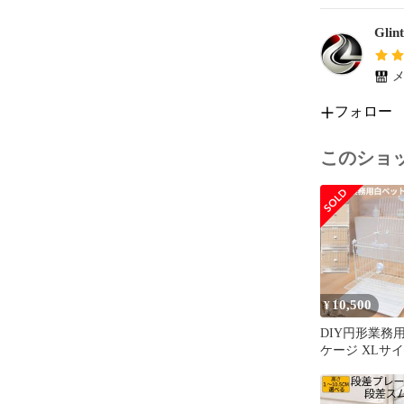
Glint
メ
フォロー
このショ
10,500
¥
DIY円形業務
ケージ XLサイ
うさぎ 屋根付
用 サークル 
すのこパネル 