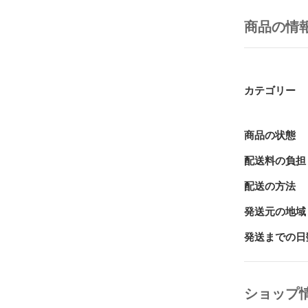
伸縮性のある
大人かわいい
商品の情
ーデとも相性◎
キッズからレ
友達とおそろ
髪ゴム・髪留
カテゴリー
〜ご購入前に
・サイズや形
・入荷時期に
商品の状態
・製造工程上
配送料の負担
合がございます
　※品質には
配送の方法
下さい。

・発送は平日
発送元の地域
発送までの日
ショップ