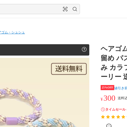
アゴム・シュシュ
ヘアゴム
留め パ
み カラ
ーリー 
25%OFF
値引き
300
送料込
¥
タイムセール