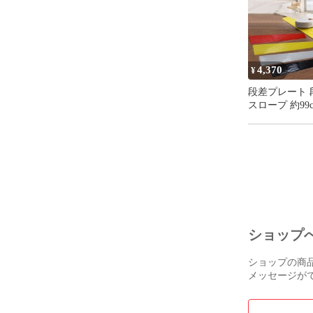
き出し式 丸洗い
重ね対応 幅93
高さ74.5cm
4,370
¥
段差プレート 
スロープ 約99c
製 高さ10.5 
室内 車椅子 
ー 台車用
ショップ
ショップの商
メッセージが