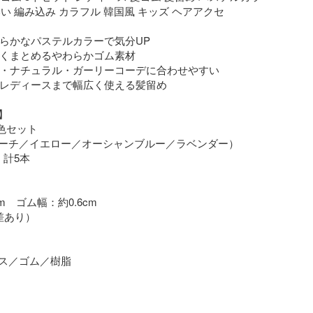
い 編み込み カラフル 韓国風 キッズ ヘアアクセ

わらかなパステルカラーで気分UP

しくまとめるやわらかゴム素材

ル・ナチュラル・ガーリーコーデに合わせやすい

らレディースまで幅広く使える髪留め



色セット

ーチ／イエロー／オーシャンブルー／ラベンダー）

計5本

m　ゴム幅：約0.6cm

あり）

ス／ゴム／樹脂

いパステルカラーのヘアゴム5本セット。
