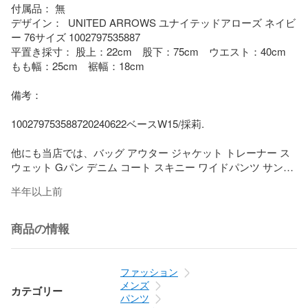
付属品： 無

デザイン：  UNITED ARROWS ユナイテッドアローズ ネイビ
ー 76サイズ 1002797535887

平置き採寸： 股上：22cm　股下：75cm　ウエスト：40cm　
もも幅：25cm　裾幅：18cm

備考： 

100279753588720240622ベースW15/採莉.

他にも当店では、バッグ アウター ジャケット トレーナー ス
ウェット Gパン デニム コート スキニー ワイドパンツ サング
ラス メガネ リング ブレスレット ウォレットチェーン スカー
半年以上前
ト ショートパンツ つなぎ コスメ品 香水 化粧品 靴下 スニー
カー トレシュー 運動靴 ハイヒール 雑貨 防寒着 家具 家電 指
輪 アクセサリー 小物 Yシャツ ドレス Tシャツ カットソー G
商品の情報
ジャン アンクル 七分丈 九分丈 ニット セーター マーメイド 
エスニック 民族系 水着 キャップ ネックレス サンダル パンプ
ス ベイカー グルカ ストレッチ ガウチョ ブラウス カーディガ
ファッション
ン 羽織 ダウンジャケット トレンチ カーゴ フレア ベルボトム 
メンズ
カテゴリー
ミモレ 透け ブラトップ タイト ミニサイズ ビッグサイズ マキ
パンツ