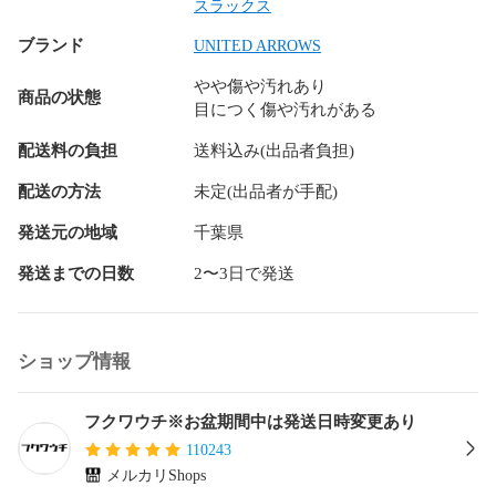
シ オーバーサイズ スキニー スリムデザイン ワイドサイズ 小
スラックス
さいサイズ 大きいサイズ タックワイド 作業着 DIY スカジャ
ブランド
UNITED ARROWS
ン ミリタリー 法被 着物 浴衣 自動巻時計 手巻時計 スマート
ウォッチ クオーツ ビンテージ ビンテージ 古着 ミディアム ボ
やや傷や汚れあり
リューム 上下セット 春 夏 秋 冬 高級品 プチプラ セットアッ
商品の状態
目につく傷や汚れがある
プ アンサンブル キャンプ アウトドア 結婚式 二次会 就活 合
コン ドライブ デート 同窓会 飲み会 登山 休日 家族 まったり 
配送料の負担
送料込み(出品者負担)
里帰り ゆったり パジャマ 部屋着 家着 外行き 旅行 オフィス
カジュアル OL 喪服 冠婚葬祭 フェス ライブ クラブ オタ活 テ
配送の方法
未定(出品者が手配)
ーマパーク 婚活 コスプレ コミ系 ハロウィンショッピング ス
発送元の地域
千葉県
ポーツ スキー スノボ サーフィン カラオケ パーティー コーデ
ィネート コーデ ドメスティック インポート サーフ系 ギャル
発送までの日数
2〜3日で発送
系 ロリータ系 韓国系 ストリート系 Y2K 個性派 量産型 ウエデ
ィング お呼ばれ 同窓会 裏原系 お見合い 夏祭り 花火大会 ネ
イティブ系 アメカジ ロック系 ビジュアル系 HIPHOP系 ラッ
パー系 youtuber インフルエンサー ナチュラル系 モデル系 ガ
ショップ情報
テン系 オーガニック系 芸能人 俳優系 複数商品 まとめ お得 
かわいい系 ガーリー 個性派 フィットネス系 ヤンキー系 おじ
さん系 オタク系 モード系 やりら系 ホスト系 キャバ 清楚系 
フクワウチ※お盆期間中は発送日時変更あり
アイドル系 

110243
メルカリShops
等の品を多数取り扱っています。
