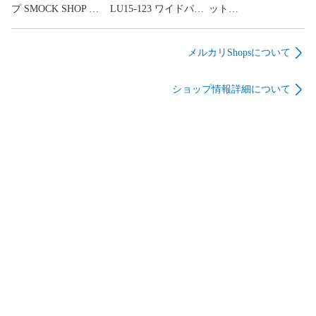
プ SMOCK SHOP キ
LU15-123 ワイドパン
ット
ルティングコート フ
ツ ウエストゴム ネイ
CURRENT/ELLIOTT
ロントボタン ベージ
ビー系 レディース 36
デニムスカート
ュ系 Sサイズ レディ
サイズ E
W24/Sサイズ相当 イ
メルカリShopsについて
ース E
【1606110083811】
ンディゴ系 レディー
【1606110083804】
ス E
ショップ情報詳細について
【1606110083828】