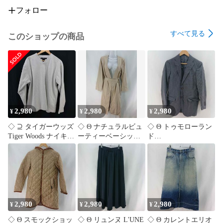
フォロー
フォロー頂きますとフォローワー様限定の以下の様なクーポ
ンや情報をお届けしております。

すべて見る
このショップの商品
最安値セール

激安セール

全品割引

10%OFF

15%OFF

20%OFF

30%OFF

2,980
2,980
2,980
¥
¥
¥
50%OFF

期間限定セール

◇ ⊇ タイガーウッズ
◇ Θ ナチュラルビュ
◇ Θ トゥモローラン
在庫処分セール

Tiger Woods ナイキ
ーティーベーシック
ド
サマーセール

NIKE ゴルフ 長袖ト
ベルト付き ロングガ
TOMORROWLAND
ウィンターセール

ップス XLサイズ メ
ウンコート ベージュ
GUABELLO ストライ
割引クーポン発行

ンズ グレー系 E
系 Lサイズ レディー
プジャケット グレー
【1606110083774】
ス E
系 メンズ 42サイズ E
決算セール

【1606110083781】
【1606110083798】
大感謝祭セール

セール中

2,980
2,980
2,980
¥
¥
¥
◇ Θ スモックショッ
◇ Θ リュンヌ L'UNE
◇ Θ カレントエリオ