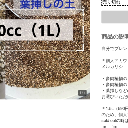
売り切れ
商品の説
自分でブレン
＊個人アカウ
メルカリショ
・多肉植物の土
・多肉植物の土　
・葉挿しなどの土
1
/
4
お選びいただけ
＊1.5L（5
のため、個人
sold ou
m(_ _)m
