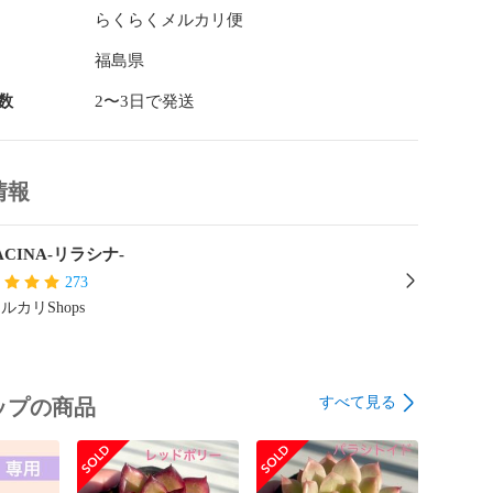
苗、カット苗などには、保水性が高めで粒がやや少し小
らくらくメルカリ便
用するの方が向いているかなと思いますが、それらにお
ことも問題なく可能です☆

福島県
数
2〜3日で発送
の土】

肉植物（主にエケベリア、セダム、グラプトペタルム
情報
や幼苗の育成、カット苗の寄せ植えの表面の土などに使


ACINA-リラシナ-
をブレンドしているので根が張りやすいかなと思いま
273
ルカリShops
土は主に

h-grade

を揃えるため、ふるいにかけてあります。）

粒

すべて見る
ップの商品
粒

ライト
