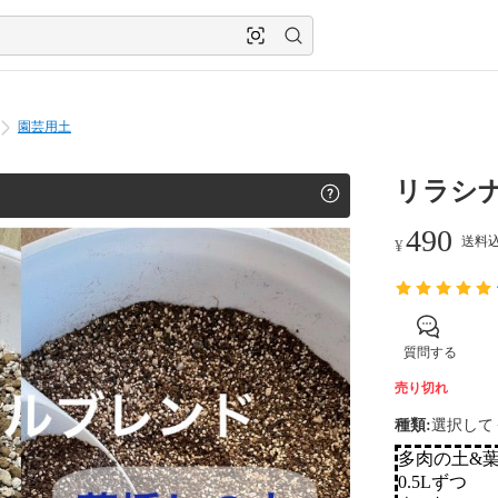
園芸用土
リラシ
490
送料込
¥
質問する
売り切れ
種類
:
選択して
多肉の土&
0.5Lずつ