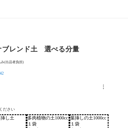
ナブレンド土 選べる分量
み(出品者負担)
42
ください
葉挿し土
多肉植物の土1000cc
葉挿しの土1000cc
１袋
１袋