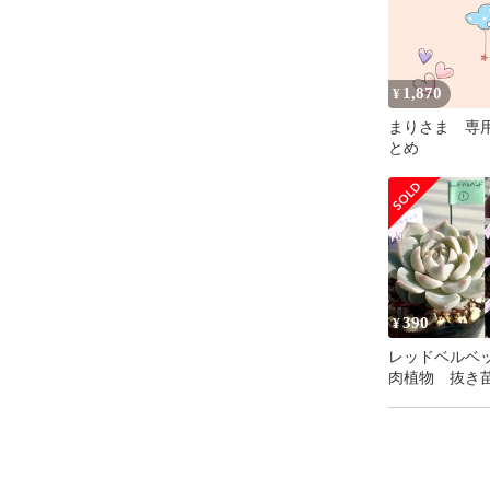
になります。

＊根がしっか
思うので、粒
すm(_ _)m

1,870
¥
まりさま 専
==========

とめ
ふるいにかけ
す。

ご購入に合わ
＊なお、植物
390
¥
レッドベルベ
肉植物 抜き
ベリア