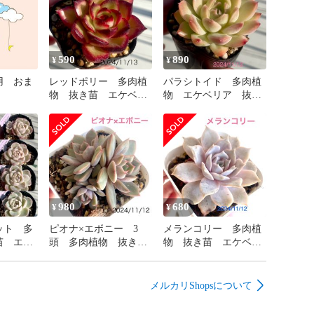
り張った大人の苗などにはこちらの土は保水性が高いと
がもう少し大きめの土を使用するのが良いかなと思いま
590
890
¥
¥
用 おま
レッドポリー 多肉植
パラシトイド 多肉植
物 抜き苗 エケベリ
物 エケベリア 抜き
ア
苗
大きすぎる土や微塵などをできるだけ取り除いていま
せてそのつどブレンドいたします。

の生長促進を保証するものではないので、ご了承くださ
980
680
¥
¥
ット 多
ピオナ×エボニー 3
メランコリー 多肉植
苗 エケ
頭 多肉植物 抜き
物 抜き苗 エケベリ
苗 エケベリア
ア
メルカリShopsについて