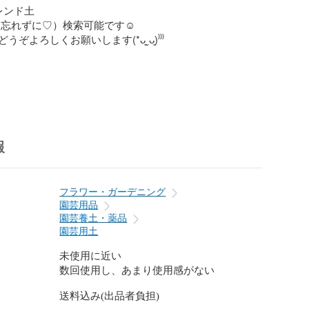
ンド土

忘れずに♡）検索可能です☺︎

ぞよろしくお願いします(*ᴗ͈ˬᴗ͈)⁾⁾⁾

】

肉植物（主にエケベリア、セダム、グラプトペタルム
3号鉢植えに使用しています。

報
どの土をブレンドしています。

土は主に

フラワー・ガーデニング
粒

園芸用品
粒

園芸養土・薬品
粒

園芸用土
h-grade

を揃えるため、ふるいにかけてあります。）

未使用に近い
、ゼオライト、バーミキュライト、くん炭

数回使用し、あまり使用感がない
送料込み(出品者負担)