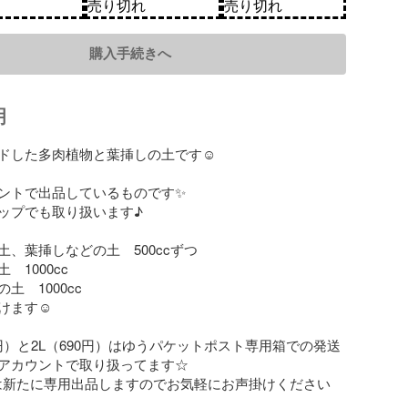
売り切れ
売り切れ
購入手続きへ
明
ドした多肉植物と葉挿しの土です☺︎

ントで出品しているものです✨

ップでも取り扱います♪

、葉挿しなどの土　500ccずつ

1000cc

　1000cc

ます☺︎

90円）と2L（690円）はゆうパケットポスト専用箱での発送
アカウントで取り扱ってます☆

tの時は新たに専用出品しますのでお気軽にお声掛けください