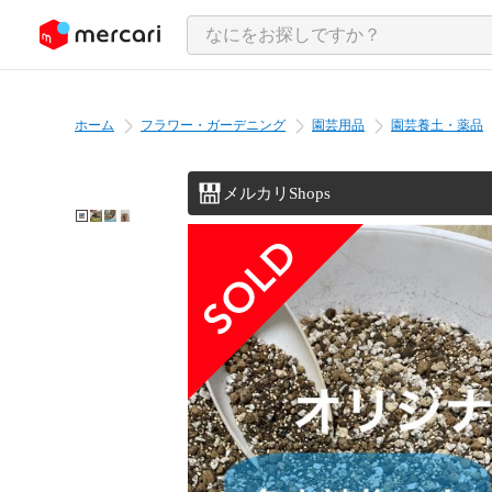
ンツにスキップ
ホーム
フラワー・ガーデニング
園芸用品
園芸養土・薬品
メルカリShops