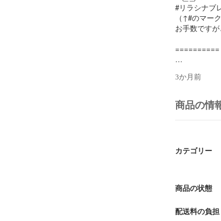
#リラシナブレ
（↑#のマーク
お手数ですがどう
==========

【多肉植物の土
3か月前
自身では、多
等）の2号〜
商品の情
小粒や細粒な
使用している
・硬質赤玉土小
・ひゅうが土細
カテゴリー
・硬質鹿沼土細
・高級培養土hig
（粒の大きさ
商品の状態
・パーライト
になります。

配送料の負担