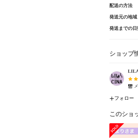
＊葉挿しや幼
配送の方法
さめの土を使
使いいただく
発送元の地域
発送までの日
【葉挿しなど
自身では、多
ショップ
等）の葉挿し
用しています。
LIL
細かい土のみ
す。

メ
使用している
フォロー
・高級培養土hig
（粒の大きさ
・硬質赤玉土細
このショ
・硬質鹿沼土細
・バーミキュ
・くん炭
