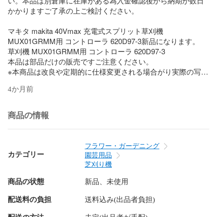
い。本品は別倉庫に在庫がある為入金確認後から納期が数日
かかりますご了承の上ご検討ください。

マキタ makita 40Vmax 充電式スプリット草刈機 
MUX01GRMM用 コントローラ 620D97-3新品になります。

草刈機 MUX01GRMM用 コントローラ 620D97-3

本品は部品だけの販売ですご注意ください。

※本商品は改良や定期的に仕様変更される場合がり実際の写真
と異なる場合がございますが同型番の改良された商品は新型
4か月前
の商品となりますのでご了承ください。

スペック等の変更はございませんご安心してお使いくださ
い。本品は別倉庫に在庫がある為入金確認後から納期が数日
商品の情報
かかりますご了承の上ご検討ください。

商品番号：620D97-3

フラワー・ガーデニング
カテゴリー
園芸用品
※営業時間,定休日,出荷日,ご利用ルールガイド規約注意事項に
芝刈り機
関してはショップ情報にすべて記載がございますご購入前に
商品の状態
新品、未使用
配送料の負担
送料込み(出品者負担)