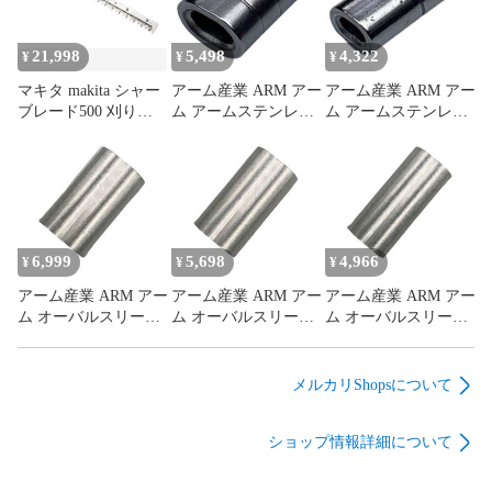
21,998
5,498
4,322
¥
¥
¥
マキタ makita シャー
アーム産業 ARM アー
アーム産業 ARM アー
ブレード500 刈り込
ム アームステンレス
ム アームステンレス
み幅 500mm A-00354
スリーブ SS-3.0
スリーブ SS-1.5
充電式 グラウンドト
3.0mmヨウ 入数：10
1.5mmヨウ 入数：10
リマ 用 替刃 刃 シャ
個 全長：15mm アル
個 全長：12mm 使用
ーブレード 草 除草
ミ製より電食・腐食
するワイヤーロープ
農業 農家 畑
に強いステンレス製
の直径：1.5mm
6,999
5,698
4,966
¥
¥
¥
アーム産業 ARM アー
アーム産業 ARM アー
アーム産業 ARM アー
ム オーバルスリーブ
ム オーバルスリーブ
ム オーバルスリーブ
OS-5.0 入数：20個 全
OS-4.0 入数：20個 全
OS-3.5 入数：20個 全
長：27mm 看板/自動
長：26mm 看板/自動
長：24mm 看板 / 自動
販売機の倒れ防止、
販売機の倒れ防止、
販売機の倒れ防止、
メルカリShopsについて
天井の照明などの落
天井の照明などの落
天井の照明などの落
下防止
下防止
下防止
ショップ情報詳細について