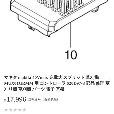
マキタ makita 40Vmax 充電式 スプリット 草刈機
MUX01GRMM 用 コントローラ 620D97-3 部品 修理 草
刈り機 草刈機 パーツ 電子 基盤
17,996
送料込み(出品者負担)
¥