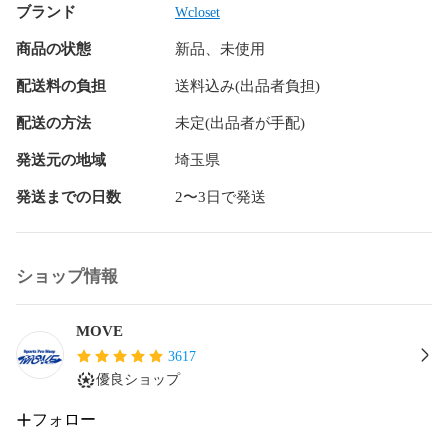
ブランド
(平裏)プロステイタスレザー

Wcloset
●着手：

商品の状態
新品、未使用
右投げ用(LH) 

●仕様：

配送料の負担
送料込み(出品者負担)
挟み捕り

小指2本入れ使用可能

配送の方法
未定(出品者が手配)
●付属品：専用グラブ袋

●生産国：日本

発送元の地域
埼玉県
発送までの日数
2〜3日で発送
ショップ情報
MOVE
3617
優良ショップ
フォロー