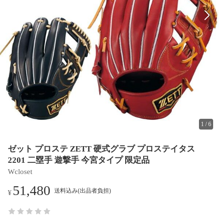
1
/
6
ゼット プロステ ZETT 硬式グラブ プロステイタス
2201 二塁手 遊撃手 今宮タイプ 限定品
Wcloset
51,480
送料込み(出品者負担)
¥