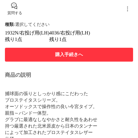
質問する
種類
:
選択してください
1932N/右投げ用(LH)
4036/右投げ用(LH)
残り1点
残り1点
購入手続きへ
商品の説明
捕球面の張りとしっかり感にこだわった

プロステイタスシリーズ。

オーソドックスで操作性の良い今宮タイプ。

親指～バンド一体型。

グラブに最適なしなやかさと耐久性をあわせ

持つ厳選された北米原皮から日本のタンナー

によって加工されたプロステイタスレザー
