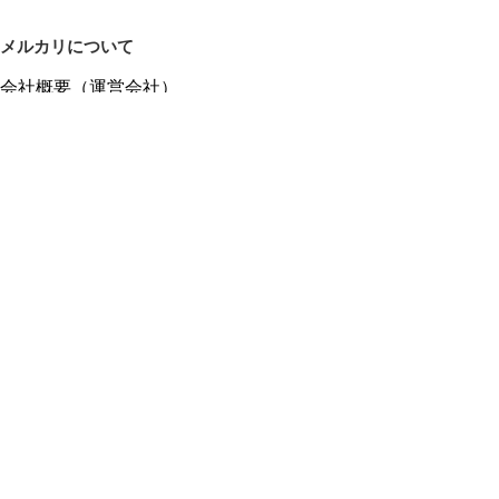
メルカリについて
会社概要（運営会社）
採用情報
プレスリリース
公式ブログ
プレスキット
メルカリUS
メルカリShops
m department（エムデパ）
ヘルプ
ヘルプセンター（ガイド・お問い合わせ）
メルカリShopsでショップを開設する
メルカリShops ショップ管理画面にログイン
メルカリShops出店者向けガイド
お問い合わせ一覧
フリーワードから商品をさがす
プライバシーと利用規約
メルカリ利用規約