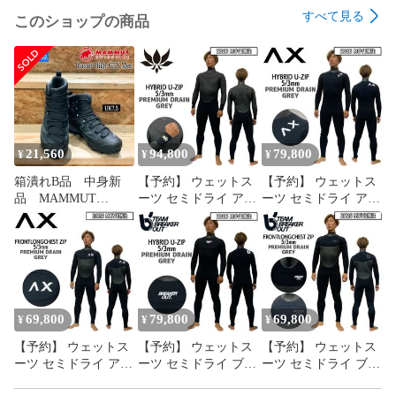
すべて見る
このショップの商品
21,560
94,800
79,800
¥
¥
¥
箱潰れB品 中身新
【予約】 ウェットス
【予約】 ウェットス
品 MAMMUT
ーツ セミドライ アッ
ーツ セミドライ アッ
DUCAN HIGH GTX
クスクラシック 26-27
クス 26-27 AXXE
マムート デュカンハ
AXXE CLASSIC
HYBRID U-ZIP
イ ゴアテックス
HYBRID U-ZIP
5/3mm LTD
UK7.5 26.5ｃｍ 登山
5/3mm LTD
PREMIUM DRAIN
靴 トレッキング アウ
PREMIUM DRAIN
GREY 特注 ALLジャ
トドア キャンプ
GREY 特注 手首ウォ
ージ ジャーセミ 手首
ーターブロック仕様
ウォーターブロック
69,800
79,800
69,800
¥
¥
¥
【予約】 ウェットス
【予約】 ウェットス
【予約】 ウェットス
ーツ セミドライ アッ
ーツ セミドライ ブレ
ーツ セミドライ ブレ
クス 26-27 AXXE フ
ーカーアウト 26-27
ーカーアウト 26-27