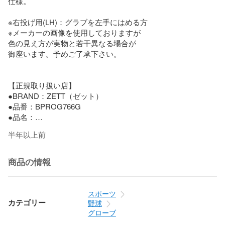
仕様。

※右投げ用(LH)：グラブを左手にはめる方

※メーカーの画像を使用しておりますが

色の見え方が実物と若干異なる場合が

御座います。予めご了承下さい。

【正規取り扱い店】

●BRAND：ZETT（ゼット）

●品番：BPROG766G

●品名：

一般硬式用

半年以上前
プロステイタス二塁手遊撃手用

今宮選手タイプ  限定品

●サイズ：4

商品の情報
●重量：550G(±30G)

●カラー：

1932N（Nブラック/パステル）

スポーツ
4036（ボルドーB/オークB）

カテゴリー
野球
●素材：天然皮革製

グローブ
(表)プロステイタスレザー
