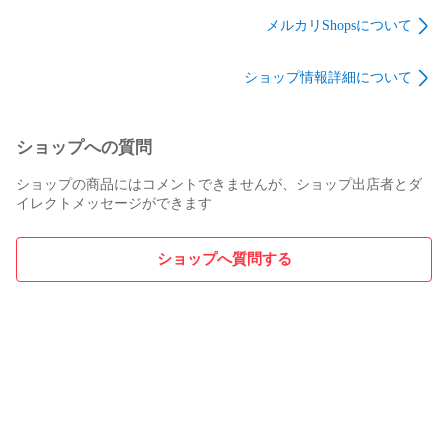
ロントロングチェス
BREAKEROUT
BREAKEROUT フロ
トジップ 5/3mm LTD
HYBRID U-ZIP
ントロングチェスト
メルカリShopsについて
PREMIUM DRAIN
5/3mm LTD
ジップ 5/3mm LTD
GREY 特注 手首ウォ
PREMIUM DRAIN
PREMIUM DRAIN
ショップ情報詳細について
ーターブロック仕様
GREY 特注 ALLジャ
GREY 特注 手首ウォ
ージ ジャーセミ 手首
ーターブロック仕様
ウォーターブロック
ショップへの質問
ショップの商品にはコメントできませんが、ショップ出店者とダ
イレクトメッセージができます
ショップへ質問する