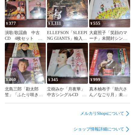
377
1,111
555
¥
¥
¥
演歌/歌謡曲 中古
ELLEFSON「SLEEPI
大庭照子「笑顔のマ
CD 4枚セット 訳
NG GIANTS」輸入盤
ーチ」未開封シング
あり処分特価品 管
中古2CD ヘヴィメ
ルCD 童謡 管理番
理番号260807-312
タル 管理番号
号260807-200
260807-200
460
345
999
¥
¥
¥
北島三郎「勘太郎
立樹みか「月夜華」
真木柚布子「助六さ
笠」「ふたり咲き」
中古シングルCD 演
ん／なごり月」未開
未開封シングルCD
歌/歌謡曲 管理番号
封シングルCD 演歌/
2枚セット 演歌/歌
260807-200
歌謡曲 管理番号
謡曲 管理番号
260807-200
メルカリShopsについて
260807-200
ショップ情報詳細について