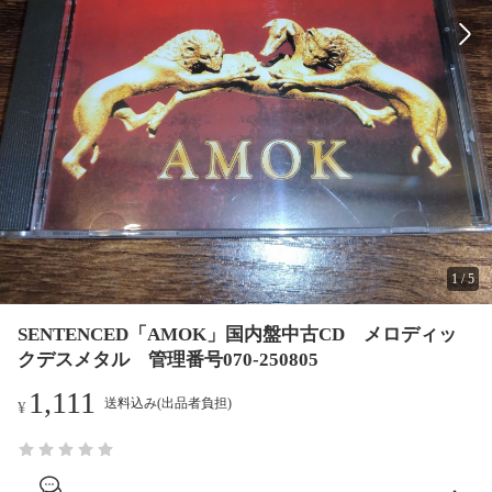
1
/
5
SENTENCED「AMOK」国内盤中古CD メロディッ
クデスメタル 管理番号070-250805
1,111
送料込み(出品者負担)
¥