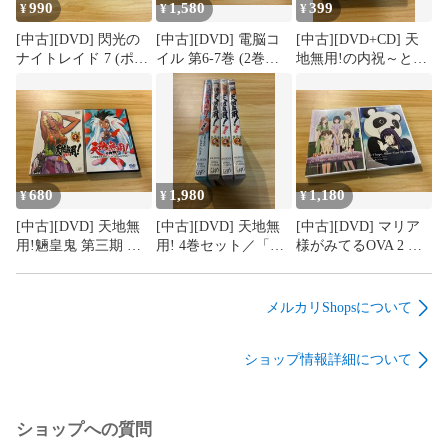
990
1,580
399
¥
¥
¥
[中古][DVD] 閃光の
[中古][DVD] 電脳コ
[中古][DVD+CD] 天
ナイトレイド 7 (ポス
イル 第6-7巻 (2巻セ
地無用!の内祝～とは
トカード付き) /
ット)(電脳コイル
言うものの、いつに
M04956
DVDガイド④、⑥、
なるんだOVA〜(2枚
⑦付き) / M04955
組) / M04954
680
1,980
1,180
¥
¥
¥
[中古][DVD] 天地無
[中古][DVD] 天地無
[中古][DVD] マリア
用!魎皇鬼 第三期 第4
用! 4巻セット／「魎
様がみてるOVA 2 & 3
巻+ 天地無用!の内祝
皇鬼 第三期 第2、4、
(2点セット) / M04951
～とは言うものの、
6巻 2枚組」+ 「天
いつになるんだ
地無用!の内祝～とは
メルカリShopsについて
OVA〜/ (2点セット)
言うものの、いつに
M04953
なるんだOVA 2枚
ショップ情報詳細について
組」/ M04952
ショップへの質問