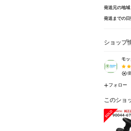
発送元の地域
FRM-103BDR
発送までの日
FBR-SW1030

FBR-SW530
ショップ
モッ
フォロー
このショ