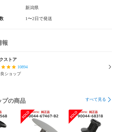
新潟県


数
1〜2日で発送
情報
クストア
10894
優良ショップ
すべて見る
ップの商品