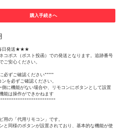
購入手続きへ
明
毎日発送★★★

ネコポス（ポスト投函）での発送となります。追跡番号
でご安心ください。

前に必ずご確認ください*****

コンを必ずご確認ください。

ー側に機能がない場合や、リモコンにボタンとして設置
機能は操作ができかねます

*******************************

レビ用の「代用リモコン」です。

ンと同様のボタンが設置されており、基本的な機能が使