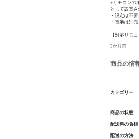
※リモコンの
として設置さ
・設定は不要
・電池は別売
【対応リモコ
FRM-101BDR
2か月前
FBR-UT3000

FBR-UT2000

商品の情
FBR-UT1000

FBR-HX3000

FBR-HX2000

FBR-HT3040

FBR-HT3030

カテゴリー
FBR-HT2030

FBR-HW2030

FBR-HT2010

商品の状態
FBR-HT1010

配送料の負担
FBR-HW1010

FBR-HW510

配送の方法