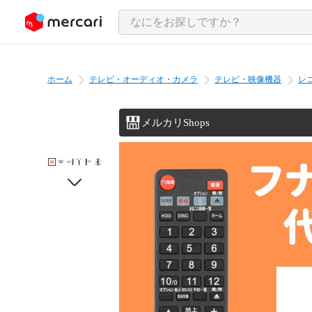
ンツにスキップ
ホーム
テレビ・オーディオ・カメラ
テレビ・映像機器
レ
メルカリShops