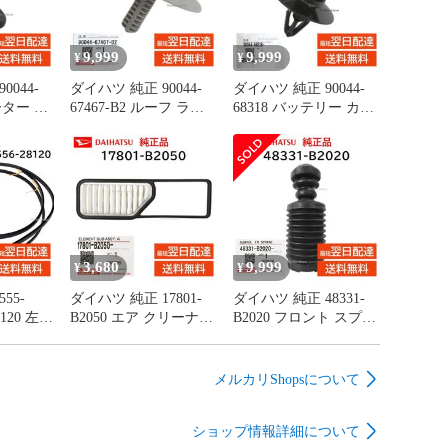
9,999
9,999
¥
¥
0044-
ダイハツ 純正 90044-
ダイハツ 純正 90044-
ーター パ
67467-B2 ルーフ ライ
68318 バッテリー カバ
取付 エ
ニング クリップ 天井
ー クリップ 取付 ハイ
 カバー
板 内張 交換 部品 メン
ゼット トラック など
ンテナン
テナンス 9004467467B2
交換 部品 メンテナン
ス 9004468318
3,680
9,999
¥
¥
55-
ダイハツ 純正 17801-
ダイハツ 純正 48331-
28120 左右
B2050 エア クリーナー
B2020 フロント スプリ
 ドリッ
フィルター エレメント
ング バンパー ショッ
LH 左側
吸入ダスト 除去 交換
ク ダスト カバー ブー
規品
部品 メンテナンス
ツ 交換 部品 メンテナ
メルカリShopsについて
28120
17801B2050
ンス 48331B2020
ショップ情報詳細について