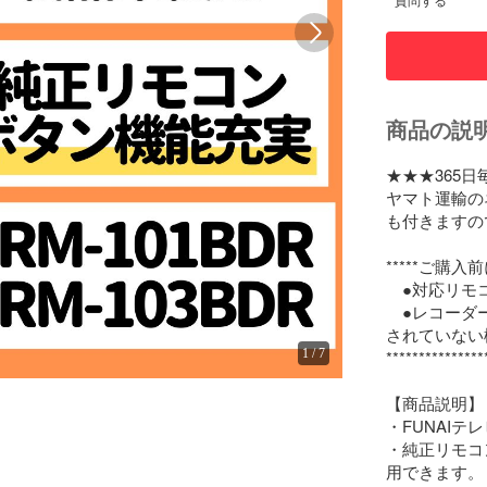
質問する
商品の説
★★★365日
ヤマト運輸の
も付きますの
*****ご購入
　●対応リモ
　●レコーダ
されていない
1
/
7
***************
【商品説明】

・FUNAIテ
・純正リモコ
用できます。
