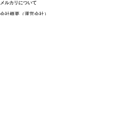
メルカリについて
会社概要（運営会社）
採用情報
プレスリリース
公式ブログ
プレスキット
メルカリUS
メルカリShops
m department（エムデパ）
ヘルプ
ヘルプセンター（ガイド・お問い合わせ）
メルカリShopsでショップを開設する
メルカリShops ショップ管理画面にログイン
メルカリShops出店者向けガイド
お問い合わせ一覧
フリーワードから商品をさがす
プライバシーと利用規約
メルカリ利用規約
メルカリShops利用規約