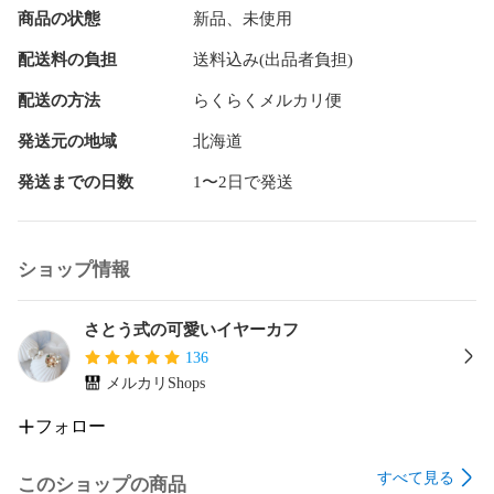
放つ人工鉱石のテラヘルツを組み合わせたトリプルパワーの
商品の状態
新品、未使用
ビューティーカフです。

配送料の負担
送料込み(出品者負担)
3種の石の間にはビーズを通してありますので、金属アレルギ
ー対策コーティング不要なデザインです。

配送の方法
らくらくメルカリ便
大地・浄化・振動エネルギーの３要素を融合。普段使いはも
発送元の地域
北海道
ちろん、瞑想時にお使いいただくイヤーアクセサリーとして
発送までの日数
1〜2日で発送
もオススメです。

ショップ情報
さとう式の可愛いイヤーカフ
136
メルカリShops
フォロー
すべて見る
このショップの商品