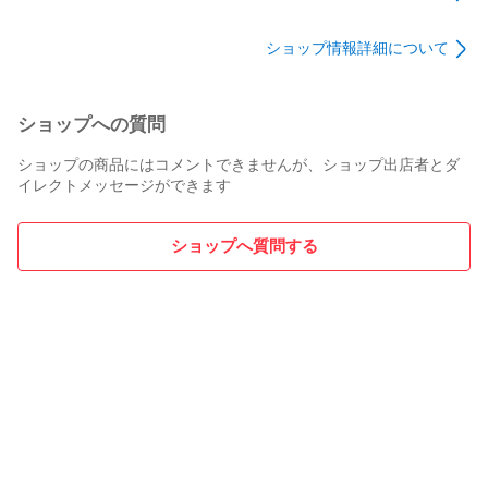
ップやイヤーフー
う式イヤーカフ・ラ
プ、イヤーフックお
ラアップ、さとう式
ショップ情報詳細について
使いの方にもオスス
イヤーフープ、クリ
メ
ップアップ（イヤー
クリップ）ご愛用の
方にもオススメ
ショップへの質問
ショップの商品にはコメントできませんが、ショップ出店者とダ
イレクトメッセージができます
ショップへ質問する