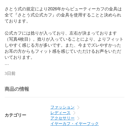
さとう式の規定により2026年からビューティーカフの金具は
全て『さとう式公式カフ』の金具を使用することと決められ
ております。

公式カフには捻りが入っており、左右が決まっております
（写真4枚目）。捻りが入っていることにより、よりフィット
しやすく感じる方が多いです。また、今までズレやすかった
お耳の方からもフィット感を感じていただけるお声をいただ
いております。

【金具・公式カフ】

3日前
サイズ:約20ミリサイズ

色 : 艶感シルバー

素材：真鍮およびステンレス

商品の情報
表面処理：純パラジウムメッキ

ファッション
世界文化遺産の富士山溶岩のグラウディングパワーと地球で
レディース
カテゴリー
唯一のフラーレンを含む鉱物で電磁波対策としても人気のシ
アクセサリー
ュンガイト、1秒間におよそ1兆回の分子振動をする周波数を
イヤーカフ・イヤーフック