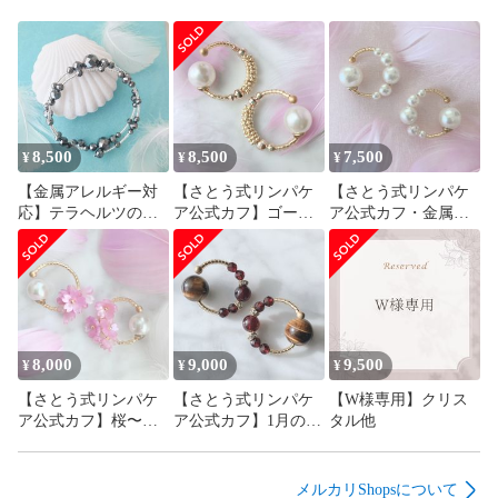
8,500
8,500
7,500
¥
¥
¥
【金属アレルギー対
【さとう式リンパケ
【さとう式リンパケ
応】テラヘルツのブ
ア公式カフ】ゴール
ア公式カフ・金属ア
レスレット・さとう
ドグレイン・さとう
レルギー対応】珠
式リンパケアの理論
式イヤーカフ・ビュ
雲〜Perl〜ビューティ
に基づいたイヤーカ
ーティーカフ・ララ
ーカフ・さとう式イ
フとお揃いで使える
アップやイヤーフー
ヤーカフ・ララアッ
プご愛用の方にもオ
プやイヤーフープご
ススメ
愛用の方にもオスス
メ
8,000
9,000
9,500
¥
¥
¥
【さとう式リンパケ
【さとう式リンパケ
【W様専用】クリス
ア公式カフ】桜〜
ア公式カフ】1月の誕
タル他
SAKURA〜ビューテ
生石・ガーネットと
ィーカフ・さとう式
タイガーアイのビュ
イヤーカフ・ララア
ーティーカフ・さと
メルカリShopsについて