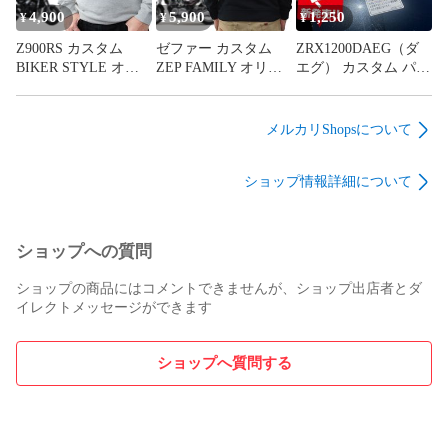
4,900
5,900
1,250
¥
¥
¥
Z900RS カスタム
ゼファー カスタム
ZRX1200DAEG（ダ
BIKER STYLE オリ
ZEP FAMILY オリジ
エグ） カスタム パー
ジナルデザイン トレ
ナル パーカー 黒（ブ
ツ オリジナルデザイ
ーナー スウェット 杢
ラック）メンズ M L
ン ステッカー カワサ
グレー メンズ M L
XL XXL スエット ト
キ 川崎重工 kawasaki
メルカリShopsについて
XL XXL 半袖
レーナー Kawasaki
カッティング シール
Kawasaki カワサキ 川
zphyr カワサキ 400 χ
エンブレム
ショップ情報詳細について
崎重工 Z1
750 1100
ショップへの質問
ショップの商品にはコメントできませんが、ショップ出店者とダ
イレクトメッセージができます
ショップへ質問する