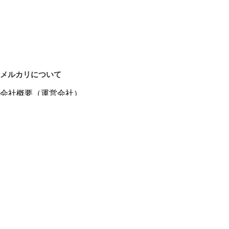
メルカリについて
会社概要（運営会社）
採用情報
プレスリリース
公式ブログ
プレスキット
メルカリUS
メルカリShops
m department（エムデパ）
ヘルプ
ヘルプセンター（ガイド・お問い合わせ）
メルカリShopsでショップを開設する
メルカリShops ショップ管理画面にログイン