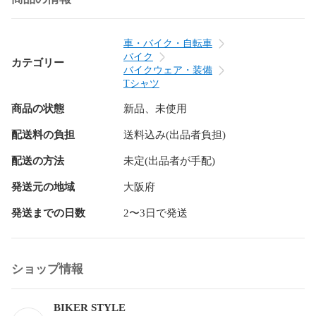
Tシャツ単体の場合、配送は基本ヤマト運輸のネコポスを利用
します。ポスト投函となりますのでご了承ください。

車・バイク・自転車
キーワード：バイクTシャツ 　バッテリー　マフラー　パー
バイク
カテゴリー
ツ ゼファーXJR CB SR GS zephyr Z KZ

バイクウェア・装備
Tシャツ
▼ご希望のサイズで在庫切れがあれば、お気軽にメッセージ
商品の状態
新品、未使用
ください！

在庫がある場合がございます

配送料の負担
送料込み(出品者負担)
air-001-tshirt
配送の方法
未定(出品者が手配)
発送元の地域
大阪府
発送までの日数
2〜3日で発送
ショップ情報
BIKER STYLE