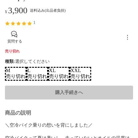
3,900
送料込み(出品者負担)
¥
1
質問する
売り切れ
種類
:
選択してください
M
L
XL
XXL
売り切れ
売り切れ
売り切れ
売り切れ
購入手続きへ
商品の説明
＼空冷バイク乗りの想いを背にしました／

空冷バイクって夏は暑いし、走っていないとオイルの温度は