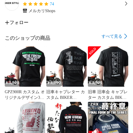
74
メルカリShops
フォロー
すべて見る
このショップの商品
3,900
3,900
3,900
¥
¥
¥
GPZ900R カスタム オ
旧車キャブレター カ
旧車 旧車会 キャブレ
リジナルデザイン3 T
スタム BIKER
ター カスタム BIKER
シャツ バイクインナ
STYLE オリジナルデ
STYLE オリジナルデ
ー Ｔシャツ 黒（ブラ
ザイン Tシャツ2 イン
ザイン Tシャツ イン
ック）メンズ M L XL
ナー 黒（ブラック）
ナー 黒（ブラック）
XXL 半袖 Kawasaki カ
メンズ M L XL XXL
メンズ M L XL XXL
ワサキ ninja TOPGUN
半袖 バイク キャブ
半袖 バイク キャブ
トップガン
パーツ002
パーツ