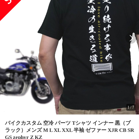
1
/
7
バイクカスタム 空冷 パーツ Tシャツ インナー 黒（ブ
ラック）メンズ M L XL XXL 半袖 ゼファー XJR CB SR
GS zephyr Z KZ