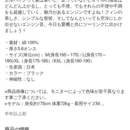
どんどん上がるし、とっても不便。でもそれらの不便や不満
をも超越していく、魅力があるエンジンですよね！フィンの
美しさ、シンプルな形状、そしてなんといっても空冷にしか
出せないエンジン音。今日も愛機と共にツーリングに出かけ
ましょう！

・素材：綿 100%

・厚さ5.6オンス

・サイズ(単位cm)： M(身長165～175) / L(身長170～
180)/XL（身長175-185）/XXL（身長180-190）

・生産国：日本

・カラー：ブラック

・伸縮性：なし

※商品画像については、モニターによって色味が若干異なりま
す事ご了承ください。

※モデル：身長約175cm 体重72kg・着用サイズM

※すべて平置きサイズです。（採寸方法によって誤差が生じる
半年以上前
場合がございますので、予めご了承ください。）

［配送について］

商品の情報