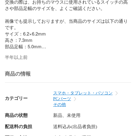
交換の際は、お持ちのマウスに使用されているスイッチの高
さや部品足幅のサイズを、よくご確認ください。

画像でも提示しておりますが、当商品のサイズは以下の通り
です。

サイズ：6.2×6.2mm

高さ：7.3mm

部品足幅：5.0mm

半年以上前
万が一、不良がありましたら対応いたします。

透明袋でラッピングし、梱包材に包んで封筒に入れて発送い
たします。

商品の情報
よろしくお願いいたします。
スマホ・タブレット・パソコン
カテゴリー
PCパーツ
その他
商品の状態
新品、未使用
配送料の負担
送料込み(出品者負担)