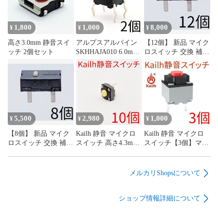
1,800
1,000
8,000
¥
¥
¥
高さ3.0mm 静音スイ
アルプスアルパイン
【12個】 新品 マイク
ッチ 2個セット
SKHHAJA010 6.0mm
ロスイッチ 交換 補修
角タイプ タクトスイ
パーツ 修理 リペア
ッチ 0.98N 4本足 4フ
G13 G13r オムロン
ィート
omron
5,500
2,980
1,000
¥
¥
¥
【8個】 新品 マイク
Kailh 静音 マイクロ
Kailh 静音 マイクロ
ロスイッチ 交換 補修
スイッチ 高さ4.3mm
スイッチ【3個】マウ
パーツ 修理 リペア
低背タイプ【10個】
ス サイレント ミュー
G13 G13r オムロン
マウス サイレント ミ
ト mute
omron
ュート mute
メルカリShopsについて
ショップ情報詳細について