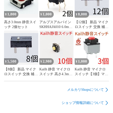
1,800
1,000
8,000
¥
¥
¥
高さ3.0mm 静音スイ
アルプスアルパイン
【12個】 新品 マイク
ッチ 2個セット
SKHHAJA010 6.0mm
ロスイッチ 交換 補修
角タイプ タクトスイ
パーツ 修理 リペア
ッチ 0.98N 4本足 4フ
G13 G13r オムロン
ィート
omron
5,500
2,980
1,000
¥
¥
¥
【8個】 新品 マイク
Kailh 静音 マイクロ
Kailh 静音 マイクロ
ロスイッチ 交換 補修
スイッチ 高さ4.3mm
スイッチ【3個】マウ
パーツ 修理 リペア
低背タイプ【10個】
ス サイレント ミュー
G13 G13r オムロン
マウス サイレント ミ
ト mute
omron
ュート mute
メルカリShopsについて
ショップ情報詳細について