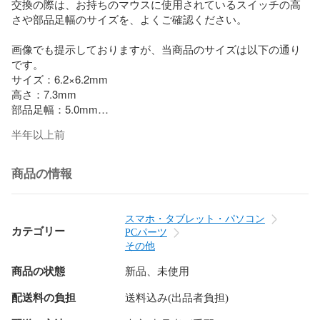
交換の際は、お持ちのマウスに使用されているスイッチの高
さや部品足幅のサイズを、よくご確認ください。

画像でも提示しておりますが、当商品のサイズは以下の通り
です。

サイズ：6.2×6.2mm

高さ：7.3mm

部品足幅：5.0mm

半年以上前
万が一、不良がありましたら対応いたします。

透明袋でラッピングし、梱包材に包んで封筒に入れて発送い
たします。

商品の情報
よろしくお願いいたします。
スマホ・タブレット・パソコン
カテゴリー
PCパーツ
その他
商品の状態
新品、未使用
配送料の負担
送料込み(出品者負担)