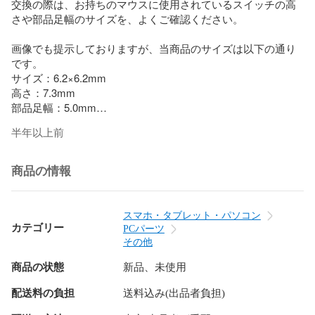
交換の際は、お持ちのマウスに使用されているスイッチの高
さや部品足幅のサイズを、よくご確認ください。

画像でも提示しておりますが、当商品のサイズは以下の通り
です。

サイズ：6.2×6.2mm

高さ：7.3mm

部品足幅：5.0mm

半年以上前
万が一、不良がありましたら対応いたします。

透明袋でラッピングし、梱包材に包んで封筒に入れて発送い
たします。

商品の情報
よろしくお願いいたします。
スマホ・タブレット・パソコン
カテゴリー
PCパーツ
その他
商品の状態
新品、未使用
配送料の負担
送料込み(出品者負担)