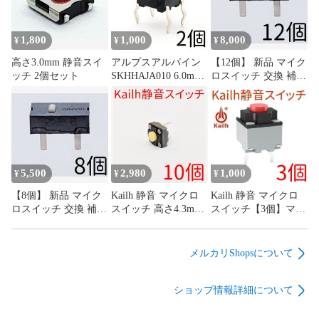
1,800
1,000
8,000
¥
¥
¥
高さ3.0mm 静音スイ
アルプスアルパイン
【12個】 新品 マイク
ッチ 2個セット
SKHHAJA010 6.0mm
ロスイッチ 交換 補修
角タイプ タクトスイ
パーツ 修理 リペア
ッチ 0.98N 4本足 4フ
G13 G13r オムロン
ィート
omron
5,500
2,980
1,000
¥
¥
¥
【8個】 新品 マイク
Kailh 静音 マイクロ
Kailh 静音 マイクロ
ロスイッチ 交換 補修
スイッチ 高さ4.3mm
スイッチ【3個】マウ
パーツ 修理 リペア
低背タイプ【10個】
ス サイレント ミュー
G13 G13r オムロン
マウス サイレント ミ
ト mute
omron
ュート mute
メルカリShopsについて
ショップ情報詳細について