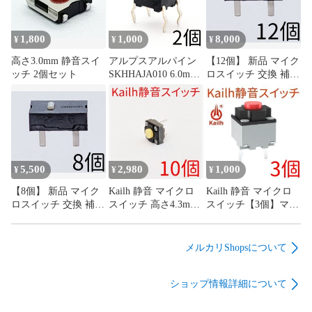
1,800
1,000
8,000
¥
¥
¥
高さ3.0mm 静音スイ
アルプスアルパイン
【12個】 新品 マイク
ッチ 2個セット
SKHHAJA010 6.0mm
ロスイッチ 交換 補修
角タイプ タクトスイ
パーツ 修理 リペア
ッチ 0.98N 4本足 4フ
G13 G13r オムロン
ィート
omron
5,500
2,980
1,000
¥
¥
¥
【8個】 新品 マイク
Kailh 静音 マイクロ
Kailh 静音 マイクロ
ロスイッチ 交換 補修
スイッチ 高さ4.3mm
スイッチ【3個】マウ
パーツ 修理 リペア
低背タイプ【10個】
ス サイレント ミュー
G13 G13r オムロン
マウス サイレント ミ
ト mute
omron
ュート mute
メルカリShopsについて
ショップ情報詳細について