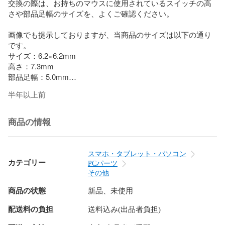
交換の際は、お持ちのマウスに使用されているスイッチの高
さや部品足幅のサイズを、よくご確認ください。

画像でも提示しておりますが、当商品のサイズは以下の通り
です。

サイズ：6.2×6.2mm

高さ：7.3mm

部品足幅：5.0mm

半年以上前
万が一、不良がありましたら対応いたします。

透明袋でラッピングし、梱包材に包んで封筒に入れて発送い
たします。

商品の情報
よろしくお願いいたします。
スマホ・タブレット・パソコン
カテゴリー
PCパーツ
その他
商品の状態
新品、未使用
配送料の負担
送料込み(出品者負担)