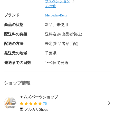
確認 』 が必要です。 商品は毎日流動性ですので、適合確認
サスペンション
も踏まえて必ずお問い合わせください。

その他
〇 『 適合確認をせずにご注文 』 の場合、万が一適合しない
ブランド
Mercedes-Benz
場合でもお客様都合になる為、返品交換等の対象とはなりま
せん。 ( ※弊社出荷ミスによる品番間違い / 商品不良を除く。 
商品の状態
新品、未使用
)

〇 様々なECサイトで運営をしている為、タイミングにより欠
配送料の負担
送料込み(出品者負担)
品中の場合がございます。 品番確認をされている場合を前提
とした 『 在庫確認 』 をされずにご注文された場合、 即座に 
配送の方法
未定(出品者が手配)
『 キャンセル処理扱い 』 となる場合がございます。 その場
発送元の地域
千葉県
合は、 『 お客様都合キャンセル 』 となりますので予めご了
承ください。 必ず 『 在庫確認 』 をお願いいたします。

発送までの日数
1〜2日で発送
〇 商品詳細に記載の車種と同車種でもグレードや型式により
適合する部品 ( 品番 ) が異なる場合がございますので、必ず適
合確認をお願いいたします。

〇 品番が違う場合でも、【 品番変更 】 されている場合がご
ショップ情報
ざいます。　

〇 『 対策品 』 の場合は形状変更 ( リプレス ) されている場
エムズパーツショップ
合もございます。 品番が同じで形状のみ違う場合は一度装着
して下さい。 適合しない場合には速やかにご連絡ください。 
76
( 対策品の場合、ご購入製品とは別に 『 付属部品が必要 』 な
メルカリShops
場合がございます。 )
