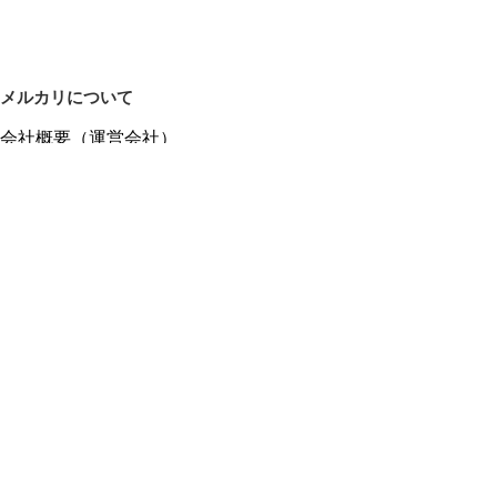
メルカリについて
会社概要（運営会社）
採用情報
プレスリリース
公式ブログ
プレスキット
メルカリUS
メルカリShops
m department（エムデパ）
ヘルプ
ヘルプセンター（ガイド・お問い合わせ）
メルカリShopsでショップを開設する
メルカリShops ショップ管理画面にログイン
メルカリShops出店者向けガイド
お問い合わせ一覧
フリーワードから商品をさがす