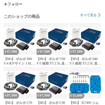
〇 メーカーの都合により 『 画像がサンプル 』 の場合がござ
フォロー
います。 画像での判断はお控えください。

〇 基本的に3ヵ月保証となります。 ( 商品によってメーカー1
すべて見る
このショップの商品
年間保証付の場合もございます。 )

【 配送 / 納期 / 商品到着後について 】

◎ 納期はあくまでも目安です。 出荷場所により随時変動いた
しますので、必ず納期をお問い合わせの上、ご購入をお願い
します。

◎ 商品到着後、『 2日以内に必ず商品確認 ( チェック ) 』 を
97,900
97,900
97,900
¥
¥
¥
お願いいたします。 2日以降の商品に対する商品違いや不足
品等に関する対応はいかなる理由でも、お客様の自己責任で
【M's】 ボルボ S60
【M's】 ボルボ V50
【M's】 ボルボ S40
すので 『 対応不可 』 となります。 予めご了承ください。

T-4 Rデザイン 1.6L
T-5 後期 T5 2.5L 直5
T-5 後期 T5 2.5L 直5
◎ 弊社及び各メーカーの不注意により、稀にご注文とは違う
直4 B4164T (2012.2-
B5254 (2007.9-2012.9)
B5254 (2007.9-2012.9)
商品が発送される場合がございます。 その際は配送元へ 『 
2015.6) TDIチューニ
TDIチューニング
TDIチューニング
ング TDI-Tuning
TDI-Tuning CRTD4 チ
TDI-Tuning CRTD4 チ
送料着払い 』 にて送り返して下さい。 即時交換対応させて
CRTD4 チューニング
ューニングボックス
ューニングボックス
いただきます。

ボックス
(230ps→283ps) パーツ
(230ps→283ps) パーツ
(180ps→225ps) パーツ
馬力 向上 88353 +
馬力 向上 88278 +
【 備考 】

馬力 向上 88285 +
93005
93005
97,900
97,900
11,440
¥
¥
¥
▼ 弊社では 『 品番 』 での管理となりますので、届いた商品
93005
が 『 画像と違った / 色味が違う / 少し形状が違う 』 等のご連
【M's】 ボルボ C70
【M's】 ボルボ C30
【M's】 JC74W ジム