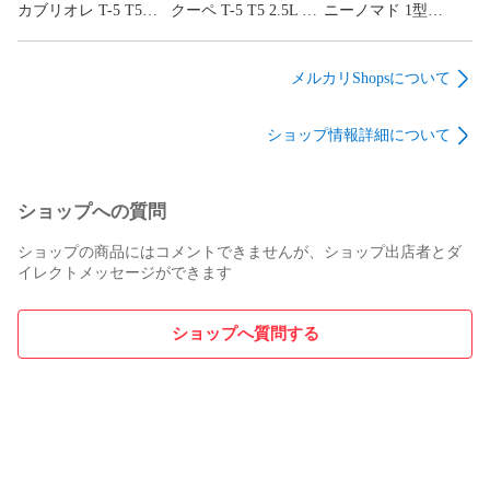
絡には対応できかねますので予めご了承ください。

カブリオレ T-5 T5
クーペ T-5 T5 2.5L 直
ニーノマド 1型
▼ 初期不良等の場合は速やかに 『 返品交換 』 もしくは 『 
2.5L 直5 (2008.8-
5 B5254 (2007.7-
(2025.4-) Showa
2013.6) TDIチューニ
2013.8) TDIチューニ
GARAGE SGR アルミ
代品の在庫切れ 』 の場合は、 返金対応となりますが、それ
ング TDI-Tuning
ング TDI-Tuning
ペダル AT用 2点セッ
に伴う 『 交換等に伴う工賃等の請求 』 等の負担は一切して
メルカリShopsについて
CRTD4 チューニング
CRTD4 チューニング
ト (マットブルー) 青
おりません。予めご了承ください。

ボックス
ボックス
社外 内装 パーツ 部
▼ 整備上のミスによる商品の返品交換は出来ません。なお、
ショップ情報詳細について
(230ps→283ps) パーツ
(230ps→283ps) パーツ
品 ショウワガレージ
『 整備上の取付不良 』 なのか 『 商品本体の不良 』 なのか
馬力 向上 88254 +
馬力 向上 88247 +
74ノマド JC74 i02021
は商品の状態をモニター及びデーター管理しておりますので
93005
93005
(要在庫確認)
判別が出来ます。

ショップへの質問
▼ 通販商品につきましてはの 『 クーリングオフ制度 』 は法
律で適用外となります。 高額な商品ですので、自己責任の上
ショップの商品にはコメントできませんが、ショップ出店者とダ
イレクトメッセージができます
ショップへ質問する