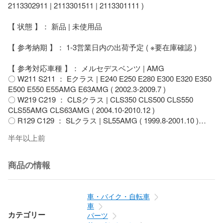
2113302911 | 2113301511 | 2113301111 )

【 状態 】： 新品 | 未使用品

【 参考納期 】： 1-3営業日内の出荷予定 ( ※要在庫確認 )

【 参考対応車種 】： メルセデスベンツ | AMG                                             

〇 W211 S211 ： Eクラス | E240 E250 E280 E300 E320 E350 
E500 E550 E55AMG E63AMG ( 2002.3-2009.7 )

〇 W219 C219 ： CLSクラス | CLS350 CLS500 CLS550 
CLS55AMG CLS63AMG ( 2004.10-2010.12 )

〇 R129 C129 ： SLクラス | SL55AMG ( 1999.8-2001.10 )

〇 R230 C230 ： SLクラス | SL350 SL500 SL550 SL600 
半年以上前
SL55AMG ( 2001.10-2012.1 )

※※ 沖縄 / 離島への配送は 『 送料のみ着払い 』 のみとなりま
商品の情報
す。

※※ 商品代引きは承っておりません。 

車・バイク・自転車
【 商品について 】

車
◎ 全車種、車輛情報 【 年式 / 型式 】 にて 『 適合確認 / 在庫
カテゴリー
パーツ