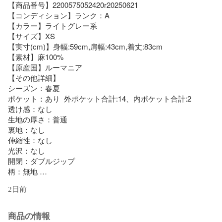
【商品番号】2200575052420r20250621

【コンディション】ランク：A   

【カラー】ライトグレー系

【サイズ】XS

【実寸(cm)】身幅:59cm,肩幅:43cm,着丈:83cm

【素材】麻100% 

【原産国】ルーマニア 

【その他詳細】

シーズン：春夏 

ポケット：あり  外ポケット合計:14、内ポケット合計:2

透け感：なし 

生地の厚さ：普通 

裏地：なし 

伸縮性：なし 

光沢：なし 

開閉：ダブルジップ 

柄：無地 

2日前
※商品は複数サイトで共有している為システムで在庫調整を行
っておりますが、ずれが生じ欠品となる場合もございます。

商品の情報