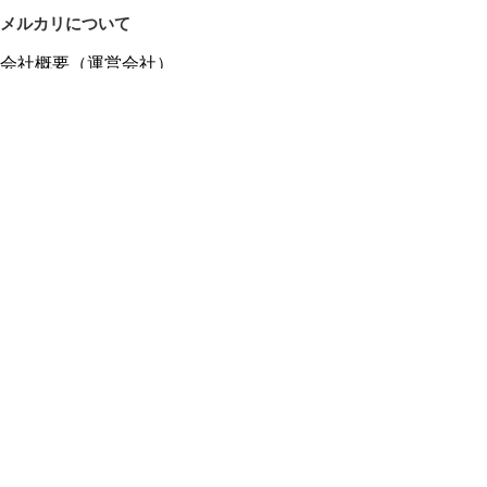
メルカリについて
会社概要（運営会社）
採用情報
プレスリリース
公式ブログ
プレスキット
メルカリUS
メルカリShops
m department（エムデパ）
ヘルプ
ヘルプセンター（ガイド・お問い合わせ）
メルカリShopsでショップを開設する
メルカリShops ショップ管理画面にログイン
メルカリShops出店者向けガイド
お問い合わせ一覧
フリーワードから商品をさがす
プライバシーと利用規約
メルカリ利用規約
メルカリShops利用規約