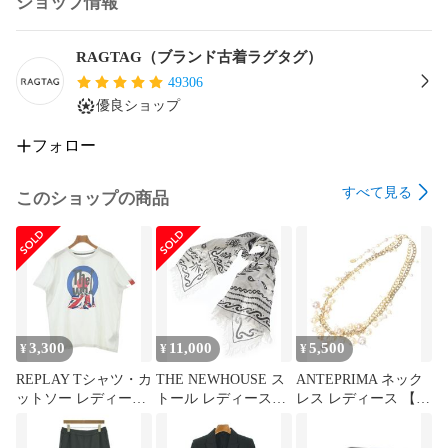
ショップ情報
RAGTAG（ラグタグ）は、国内外の有名デザイナーズブラン
ドがリーズナブルに手に入る

ブランド古着のセレクトショップです。

RAGTAG（ブランド古着ラグタグ）
全国主要都市に店舗を展開しております。

49306
送料無料でお届けします！

優良ショップ
<おすすめ>

フォロー
ショップフォローで新入荷通知されます。

すべて見る
このショップの商品
下部にございます【ショップの商品をもっと見る】をクリッ
クすると、

他のアイテムをご覧いただけます！
3,300
11,000
5,500
¥
¥
¥
REPLAY Tシャツ・カ
THE NEWHOUSE ス
ANTEPRIMA ネック
ットソー レディース
トール レディース
レス レディース 【古
【古着】【中古】
【古着】【中古】
着】【中古】【送料
【送料無料】
【送料無料】
無料】