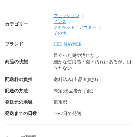
【商品コード】2041225E0006

ファッション
【コンディションについて】

メンズ
カテゴリー
RAGTAG Onlineでは商品がユーズドである性質を考慮して、

ジャケット・アウター
商品の状態を下記の基準で表示しております。

その他
内容をよくご確認ください。

ブランド
HED MAYNER
・新品同様…新品または新品同様のもの ※

目立った傷や汚れなし
・A…汚れやダメージがない、またはあっても目立たないきれ
商品の状態
細かな使用感・傷・汚れはあるが、目
いなもの

立たない
・B…着用感が少なく、汚れやダメージが気にならないもの

・C…着用感があり、汚れやダメージがみられるもの

配送料の負担
送料込み(出品者負担)
・D…汚れやダメージが目立つもの

配送の方法
未定(出品者が手配)
商品以外に付属している袋や靴の箱等はコンディションには
発送元の地域
東京都
含まれておりません。

また、汚れや破れ等の記載もしておりませんので予めご了承
発送までの日数
4〜7日で発送
ください。

※新品同様では、裾上げ等お直しがしてある場合もございま
す。
