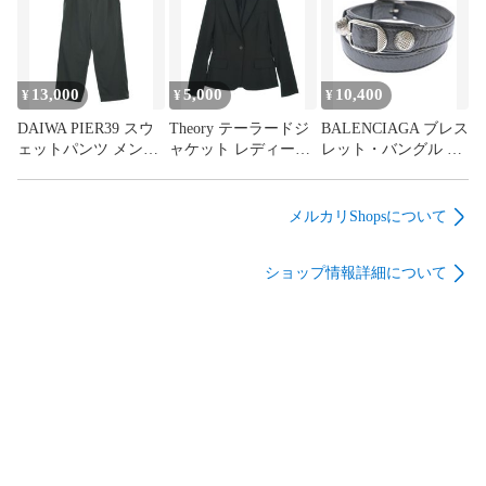
13,000
5,000
10,400
¥
¥
¥
DAIWA PIER39 スウ
Theory テーラードジ
BALENCIAGA ブレス
ェットパンツ メンズ
ャケット レディース
レット・バングル レ
【古着】【中古】
【古着】【中古】
ディース 【古着】
【送料無料】
【送料無料】
【中古】【送料無
料】
メルカリShopsについて
ショップ情報詳細について