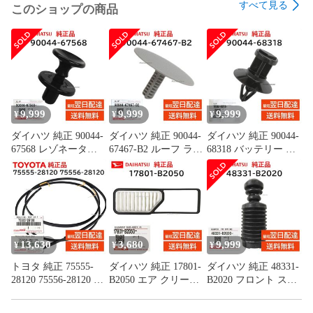
すべて見る
このショップの商品
BDZ-AT900

BDZ-AT950W

BDZ-AT970T

BDZ-AX1000

BDZ-AX2000

BDZ-EX3000

9,999
9,999
9,999
¥
¥
¥
【お知らせ】

ダイハツ 純正 90044-
ダイハツ 純正 90044-
ダイハツ 純正 90044-
テレビの設定は、純正リモコン「RMT-B007J」と同様となっ
67568 レゾネーター
67467-B2 ルーフ ライ
68318 バッテリー カ
ております。

パイプ クリップ 取付
ニング クリップ 天井
バー クリップ 取付
一部のテレビでは赤外線信号が異なり設定しても使用できな
エンジン ルーム カバ
板 内張 交換 部品 メ
ハイゼット トラック
い場合があります。(一部のフナイ製テレビなど)
ー 交換 部品 メンテ
ンテナンス
など 交換 部品 メン
ナンス 9004467568
9004467467B2
テナンス 9004468318
13,630
3,680
9,999
¥
¥
¥
トヨタ 純正 75555-
ダイハツ 純正 17801-
ダイハツ 純正 48331-
28120 75556-28120 左
B2050 エア クリーナ
B2020 フロント スプ
右セット ルーフ ドリ
ー フィルター エレメ
リング バンパー ショ
ップ モール RH LH
ント 吸入ダスト 除去
ック ダスト カバー