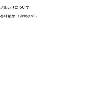
メルカリについて
会社概要（運営会社）
採用情報
プレスリリース
公式ブログ
プレスキット
メルカリUS
メルカリShops
m department（エムデパ）
ヘルプ
ヘルプセンター（ガイド・お問い合わせ）
メルカリShopsでショップを開設する
メルカリShops ショップ管理画面にログイン
メルカリShops出店者向けガイド
お問い合わせ一覧
フリーワードから商品をさがす
プライバシーと利用規約
メルカリ利用規約