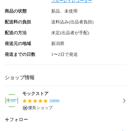
RMT-B007J

ブルーレイレコーダー
RMT-B009J

商品の状態
新品、未使用
RMT-B012J

RMT-B013J

配送料の負担
送料込み(出品者負担)
RMT-B014J

配送の方法
未定(出品者が手配)
【対応レコーダー】

BDZ-AX2700T

発送元の地域
新潟県
BDZ-ET2000

発送までの日数
1〜2日で発送
BDZ-ET1000

BDZ-EW2000

BDZ-EW1000

ショップ情報
BDZ-EW500

BDZ-E500

BDZ-AT300S

モックストア
BDZ-AT350S

10890
BDZ-AT500

優良ショップ
BDZ-AT700

フォロー
BDZ-AT750W

BDZ-AT770T
