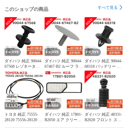
すべて見る
このショップの商品
9,999
9,999
9,999
¥
¥
¥
ダイハツ 純正 90044-
ダイハツ 純正 90044-
ダイハツ 純正 90044-
67568 レゾネーター
67467-B2 ルーフ ライ
68318 バッテリー カ
パイプ クリップ 取付
ニング クリップ 天井
バー クリップ 取付
エンジン ルーム カバ
板 内張 交換 部品 メ
ハイゼット トラック
ー 交換 部品 メンテ
ンテナンス
など 交換 部品 メン
ナンス 9004467568
9004467467B2
テナンス 9004468318
13,630
3,680
9,999
¥
¥
¥
トヨタ 純正 75555-
ダイハツ 純正 17801-
ダイハツ 純正 48331-
28120 75556-28120 左
B2050 エア クリーナ
B2020 フロント スプ
右セット ルーフ ドリ
ー フィルター エレメ
リング バンパー ショ