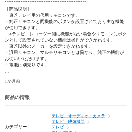
**********************************************

【商品説明】

・東芝テレビ用の代用リモコンです。

・純正リモコンと同機能のボタンが設置されており主な機能
が使用できます。

　※テレビ、レコーダー側に機能がない場合やリモコンにボタ
ンとして設置されていない機能は操作ができかねます。

・東芝以外のメーカーを設定できかねます。

・汎用リモコン、マルチリモコンとは異なり、純正の機能が
お使いいただけます。

・電池は別売りです。

【対応リモコン/対応テレビ】

1か月前
CT-90493

43C350X

50C350X

商品の情報
55C350X

CT-90481 CT-90463

テレビ・オーディオ・カメラ
43J10X

テレビ・映像機器
49J10X

カテゴリー
テレビ