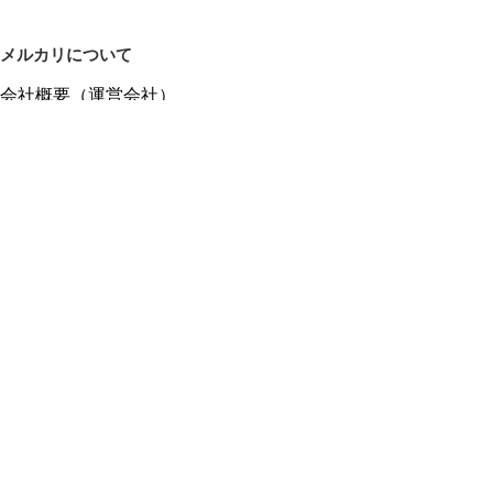
メルカリについて
会社概要（運営会社）
採用情報
プレスリリース
公式ブログ
プレスキット
メルカリUS
メルカリShops
m department（エムデパ）
ヘルプ
ヘルプセンター（ガイド・お問い合わせ）
メルカリShopsでショップを開設する
メルカリShops ショップ管理画面にログイン
メルカリShops出店者向けガイド
お問い合わせ一覧
フリーワードから商品をさがす
プライバシーと利用規約