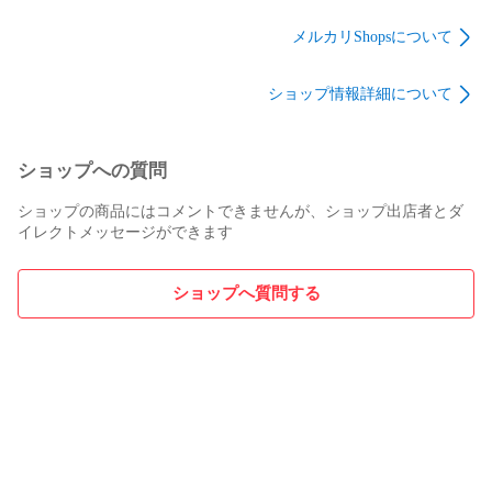
ップ モール RH LH
ント 吸入ダスト 除去
ック ダスト カバー
左側 右側 ゴム 正規
交換 部品 メンテナン
ブーツ 交換 部品 メ
メルカリShopsについて
品 TOYOTA
ス 17801B2050
ンテナンス
7555528120
48331B2020
ショップ情報詳細について
7555628120
ショップへの質問
ショップの商品にはコメントできませんが、ショップ出店者とダ
イレクトメッセージができます
ショップへ質問する