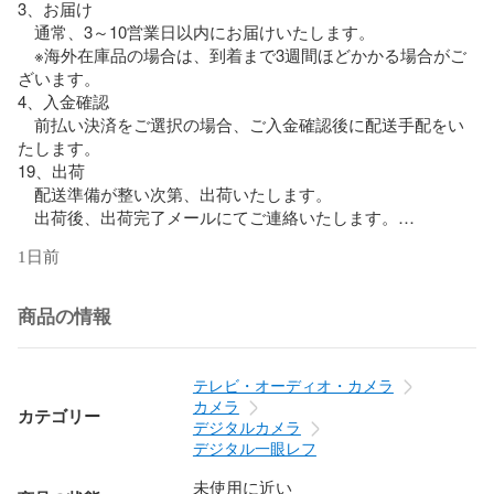
3、お届け

　通常、3～10営業日以内にお届けいたします。

　※海外在庫品の場合は、到着まで3週間ほどかかる場合がご
ざいます。

4、入金確認

　前払い決済をご選択の場合、ご入金確認後に配送手配をい
たします。

19、出荷

　配送準備が整い次第、出荷いたします。

　出荷後、出荷完了メールにてご連絡いたします。

1日前
当店はリサイクル専門店のため、

すべての商品は一般のお客様から買取した中古品となりま
す。
商品の情報
テレビ・オーディオ・カメラ
カメラ
カテゴリー
デジタルカメラ
デジタル一眼レフ
未使用に近い