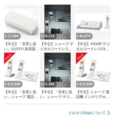
13,400
20,520
46,070
¥
¥
¥
【中古】「非常に良
【中古】シャープ デ
【中古】SHARP デジ
い」SANYO 加湿器用
ジタルコードレス
タルコードレスFAX
フィルター CFK-
FAX 子機1台付き
子機1台付き UX-
F05C
1.9GHz DECT準拠方
D57CL
式 UX-850CL
114,990
22,480
114,990
¥
¥
¥
【中古】「非常に良
【中古】「非常に良
【中古】シャープ 電
い」シャープ 電話機
い」シャープ デジタ
話機 インテリアホン
インテリアホン JD-
ルコードレスFAX 子
JD-4C2CW-W [ホワイ
4C2CW-W [ホワイト
機1台付き 1.9GHz
ト系]
系]
DECT準拠方式 UX-
メルカリShopsについて