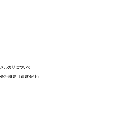
メルカリについて
会社概要（運営会社）
採用情報
プレスリリース
公式ブログ
プレスキット
メルカリUS
メルカリShops
m department（エムデパ）