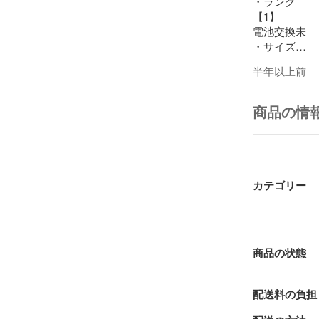
・ランク

【1】

電池交換未

・サイズ

 腕回り　：　
半年以上前
・付属品

 画像一式

商品の情
※サイズの若
□□□　重要　□□
カテゴリー
コンビニ払い
お支払い手続
ご注文の３日
る場合がござ
商品の状態
弊社出品商品
に不備があっ
配送料の負担
ご対応となり
修理費用のご