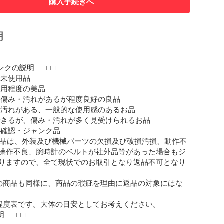
購入手続きへ
明
ンクの説明　□□□

未使用品

用程度の美品

の傷み・汚れがあるが程度良好の良品

・汚れがある、一般的な使用感のあるお品

できるが、傷み・汚れが多く見受けられるお品

未確認・ジャンク品

商品は、外装及び機械パーツの欠損及び破損汚損、動作不
操作不良、腕時計のベルトが社外品等があった場合もジ
りますので、全て現状でのお取引となり返品不可となり
の商品も同様に、商品の瑕疵を理由に返品の対象にはな
程度表です。大体の目安としてお考えください。

　□□□
