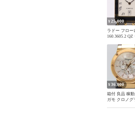
取り扱ってい
そのため、新
があります。

各商品の状態
25,000
¥
ております。

ラドー フロー
お客様には、
160.3605.2 
断させて頂いて
ホワイト文字盤
腕時計 8273100
□□□　ブラン
NAM ABC2850
出品商品の真
基準をすべて
ません。

□□□　返品につ
36,000
¥
中古品の性質
箱付 良品 稼動
が過ぎますと
ガモ クロノグ
イメージと違
100M 0719037
お受けできま
デイト クロノ
ー文字盤 メン
ただし、以下
9274100 8DIT
ABC28464
す。 
