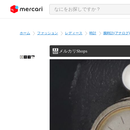
ンツにスキップ
ホーム
ファッション
レディース
時計
腕時計(アナログ)
メルカリShops