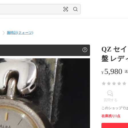
腕時計(クォーツ)
QZ セイ
盤 レディ
5,980
送
¥
質問する
このショップで
在庫残り1点