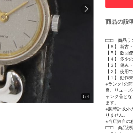
商品の説
□□□　商品ラ
【Ｓ】 新古・
【５】 数回使
【４】 多少
【３】 傷み
【２】 使用
【１】 動作
※ランク1の
良、リューズ
ャンク品とな
1
/
4
ます。

※腕時計以外
りません。

※当店独自の
□□□　商品説明