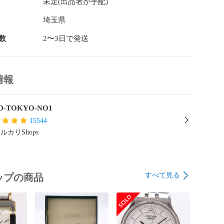
未定(出品者が手配)
てからご注文をお願い致します。

疵があった場合も、契約上同等のご対応とさせて頂きま
埼玉県
数
2〜3日で発送
ついて 　□□□

取引の流れ

情報
に、コンビニ払い、ATM払いなどの場合は【必ずご注文
】にお支払い手続きを行ってください。

ジにご注文受付の控えをご連絡をさせて頂きます。

D-TOKYO-NO1
営業日以内の発送となります。万が一、３営業日を過ぎ
15544
が届かない場合は、恐れ入りますが、ご連絡を頂けます
します。

ルカリShops
会社での発送となりますので、ご注文者様での発送業者
方法の指定、代引きのご対応はできません。

すべて見る
ップの商品
佐川運輸、郵便局等のセンター受け取り、コンビニ受け
しておりません。

状態について　□□□
