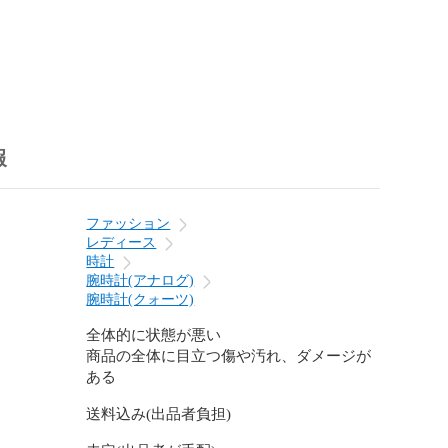
約16ｃｍ

報
干の誤差はご了承下さい。

ファッション
レディース
□

時計
、ATM払いなどの場合は【必ずご注文の２日後まで】に
腕時計(アナログ)
きを行ってください。

腕時計(クォーツ)
後になってもご入金がない場合は、注文キャンセルとな
いますのでご注意ください。

全体的に状態が悪い
商品の全体に目立つ傷や汚れ、ダメージが
は中古品1点物の商品の為、万が一の輸送時の破損、商品
ある
た場合、商品の欠品等が発生した場合、全額ご返金での
送料込み(出品者負担)
ます。

負担、お値引き、代替品のご用意はできませんので、予