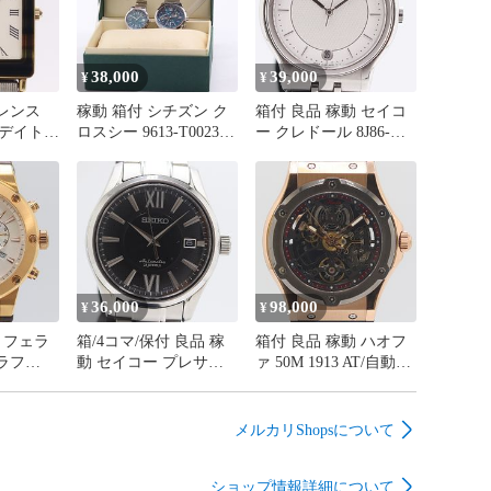
る商品は、ほとんどがユーズド品です。

品同様の物から汚れや傷が付いている物まで様々な商品
は商品ページにおいて写真付で詳細な説明をさせて頂い
38,000
39,000
¥
¥
レンス
稼動 箱付 シチズン ク
箱付 良品 稼動 セイコ
商品の状態をご納得の上でご購入して頂いたとものと判
QZ デイト
ロスシー 9613-T002391
ー クレドール 8J86-
おります。 

 メンズ
A510-T002374 QZ デイ
6A00 QZ ホワイト文字
 7ANT
ト ブルー文字盤 レデ
盤 メンズ腕時計
ド品について　□□□

0
ィース/メンズ腕時計
9506200 8DIT SMB
贋につきましては、当方スタッフによる、きびしい鑑定
2000000 7PRY NAM
ABC28474
ABC28475
クリアしており、コピー商品の類は一切取り扱っており
いて 　□□□

36,000
98,000
¥
¥
上、弊社の返品期間は商品到着後5日間となります。期間
 フェラ
箱/4コマ/保付 良品 稼
箱付 良品 稼動 ハオフ
返品をお受けできませんので、ご了承ください。

ラフ
動 セイコー プレサー
ァ 50M 1913 AT/自動巻
う。サイズが合わない等、お客様のご都合による返品は
40580 QZ
ジュ 23石 6R15-02F0
スケルトン文字盤 ラウ
せん。

 シルバ
AT/自動巻 デイト 裏ス
ンド3針 メンズ腕時計
ズ腕時計
ケ 黒文字盤 男腕時計
6198500 8DIT SMB
メルカリShopsについて
の条件が当てはまる場合に限り返品をお受けいたしま
 SMB
3973200 8DIT SMB
ABC28463
ABC28473
ショップ情報詳細について