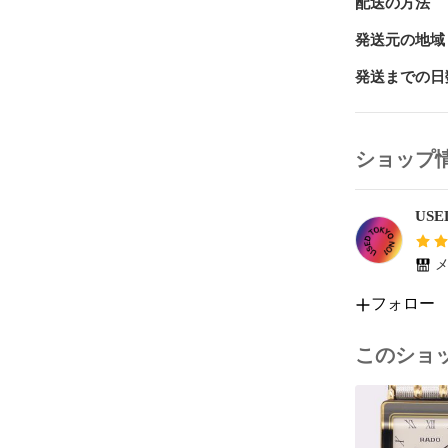
配送の方法
めご了承頂い
発送業者に瑕
発送元の地域
す。

発送までの日
□□□　お取引に
・ご注文後の
ショップ
購入手続き後
の２日後まで
取引メッセー
USE
お支払い後３
ても発送連絡
ようお願い致
メ
フォロー
・発送方法

弊社契約運送
の指定、発送
このショ
ヤマト運輸、
取りには対応
□□□　商品の