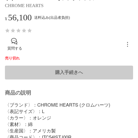
CHROME HEARTS
56,100
送料込み(出品者負担)
¥
質問する
売り切れ
購入手続きへ
商品の説明
〈ブランド〉：CHROME HEARTS (クロムハーツ)

〈表記サイズ〉：L

〈カラー〉：オレンジ

〈素材〉：綿

〈生産国〉：アメリカ製

〈商品コード〉：ITC54ISTJ00R
