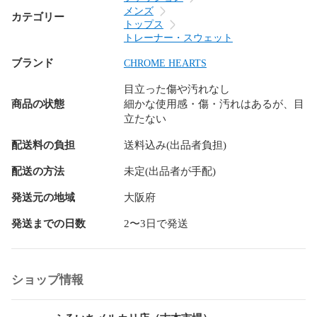
※写真に掲載があるもの以外の付属品はございません。

メンズ
カテゴリー
トップス
トレーナー・スウェット
〈発送方法〉

ブランド
CHROME HEARTS
ヤマト宅急便

※他の発送方法や別会社での発送はお受けできません。

目立った傷や汚れなし
商品の状態
細かな使用感・傷・汚れはあるが、目
-----------------------------

立たない
【取扱店舗】

配送料の負担
送料込み(出品者負担)
古本市場富田林店

〒584-0025

配送の方法
未定(出品者が手配)
大阪府富田林市若松町西2-1402-1

発送元の地域
大阪府
0721-26-2728

営業時間：10：00～23：00

発送までの日数
2〜3日で発送
-----------------------------

【注意事項】

ショップ情報
・出来る限り状態の記載はいたしますが見落としにより完全
に表記が出来ない場合がございます。
