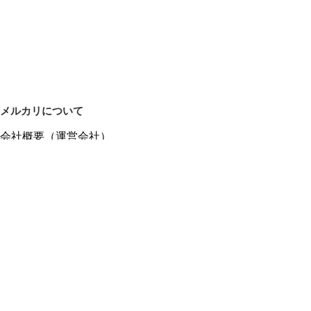
メルカリについて
会社概要（運営会社）
採用情報
プレスリリース
公式ブログ
プレスキット
メルカリUS
メルカリShops
m department（エムデパ）
ヘルプ
ヘルプセンター（ガイド・お問い合わせ）
メルカリShopsでショップを開設する
メルカリShops ショップ管理画面にログイン