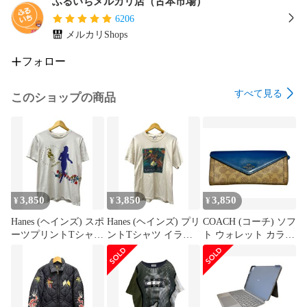
・『新品』『デッドストック』『未使用品』表記の商品にお
ふるいちメルカリ店（古本市場）
きましても未使用品ですが、汚れ・伸びなどが若干生じる場
6206
合があります。

メルカリShops
・ご利用のパソコン環境や撮影時の光の加減で色や素材感な
どうまく表現できない場合があります。

フォロー
・気になる点は必ず落札前にご質問をお願いいたします。

・AM10時までのお支払いで最短当日中または翌日に発送いた
すべて見る
このショップの商品
します。

・日曜日の発送は行っておりません。

・弊社が運営する店舗でも同時に販売しておりますので売れ
違いや店頭展示中に発生した説明にないダメージ等でお届け
出来ない場合は、ご注文をキャンセルさせていただく場合も
ございます。

・サイズ違い、イメージ違い、カラー違い等のお客様都合で
3,850
3,850
3,850
¥
¥
¥
の返品は一切お受けできません。

・インボイス登録番号付きの納品書を商品と一緒にお届けい
Hanes (ヘインズ) スポ
Hanes (ヘインズ) プリ
COACH (コーチ) ソフ
たします。

ーツプリントTシャツ
ントTシャツ イラス
ト ウォレット カラー
・気になる点は必ず購入前にご質問をお願いいたします。
Atlanta 1996 アトラン
ト The REPUBLIC of
ブロック シグネチャ
タ五輪 USA製 90S 古
TEA 90S USA製 古着
ー キャンバス 長財布
着 ビンテージ XL ホ
ビンテージ L (42-44)
31547 ブラウン×ブル
ワイト メンズ/036
クリーム メンズ/036
ー レディース/199