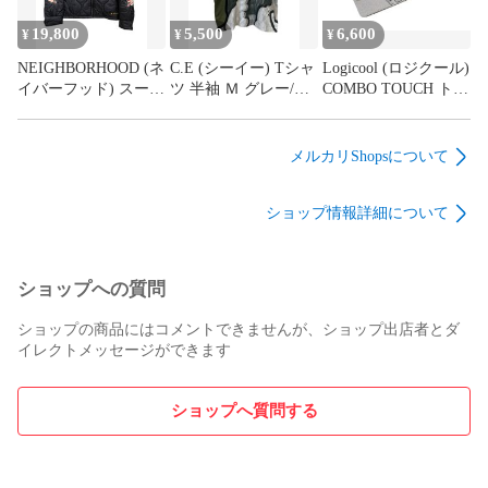
19,800
5,500
6,600
¥
¥
¥
NEIGHBORHOOD (ネ
C.E (シーイー) Tシャ
Logicool (ロジクール)
イバーフッド) スーベ
ツ 半袖 Ｍ グレー/オ
COMBO TOUCH トラ
ニアジャケット 刺繡
リーブ メンズ/199
ックパッド搭載バッ
日本製 161UCNH-
クライト キーボード
JKM03 S ブラック メ
ケース iK1176GRA グ
メルカリShopsについて
ンズ/199
レー 家電/006
ショップ情報詳細について
ショップへの質問
ショップの商品にはコメントできませんが、ショップ出店者とダ
イレクトメッセージができます
ショップへ質問する