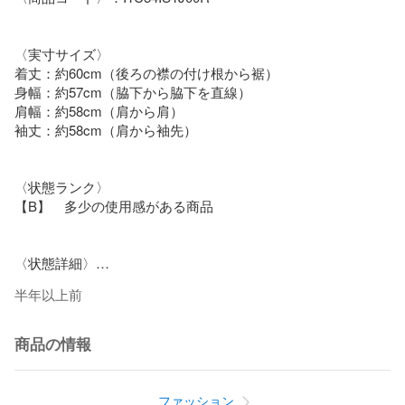
〈実寸サイズ〉

着丈：約60cm（後ろの襟の付け根から裾）

身幅：約57cm（脇下から脇下を直線）

肩幅：約58cm（肩から肩）

袖丈：約58cm（肩から袖先）

〈状態ランク〉

【B】　多少の使用感がある商品

〈状態詳細〉

フロント汚れあり。（写真9枚目参照）

半年以上前
バックプリントキズあり（写真10枚目参照）

多少の擦れ、毛立ちあり。（写真参照）

商品の情報
〈付属品〉

付属品無し

ファッション