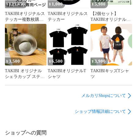
123,456
1,000
5,980
¥
¥
¥
TAKIBIオリジナルス
TAKIBIオリジナルス
【2個セット】
テッカー複数枚購入
テッカー
TAKIBIオリジナルシ
専用ページ
ェラカップ！
3,500
6,500
3,980
¥
¥
¥
TAKIBI オリジナル
TAKIBIオリジナルT
TAKIBIキッズTシャ
シェラカップ ステン
シャツ
ツ
レス【新品】
メルカリShopsについて
ショップ情報詳細について
ショップへの質問