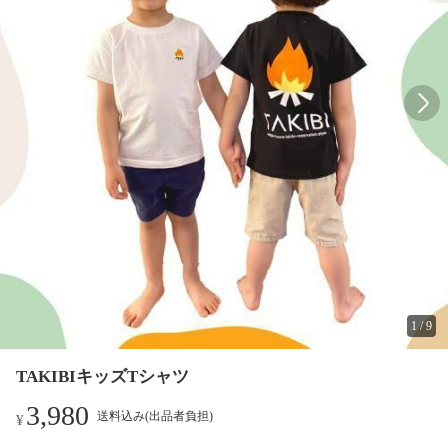
1
/
9
TAKIBIキッズTシャツ
3,980
送料込み(出品者負担)
¥