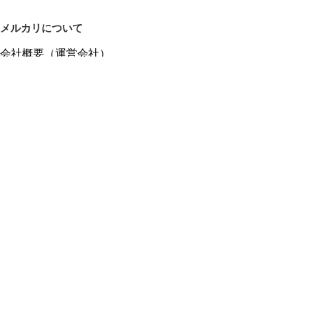
メルカリについて
会社概要（運営会社）
採用情報
プレスリリース
公式ブログ
プレスキット
メルカリUS
メルカリShops
m department（エムデパ）
ヘルプ
ヘルプセンター（ガイド・お問い合わせ）
メルカリShopsでショップを開設する
メルカリShops ショップ管理画面にログイン
メルカリShops出店者向けガイド
お問い合わせ一覧
フリーワードから商品をさがす
プライバシーと利用規約
メルカリ利用規約