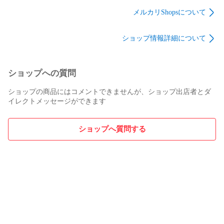
MH175 (276988) カワ
(049124) ベイトリー
DC201PG (048721) ベ
ハギロッド
ル
イトリール
メルカリShopsについて
ショップ情報詳細について
ショップへの質問
ショップの商品にはコメントできませんが、ショップ出店者とダ
イレクトメッセージができます
ショップへ質問する