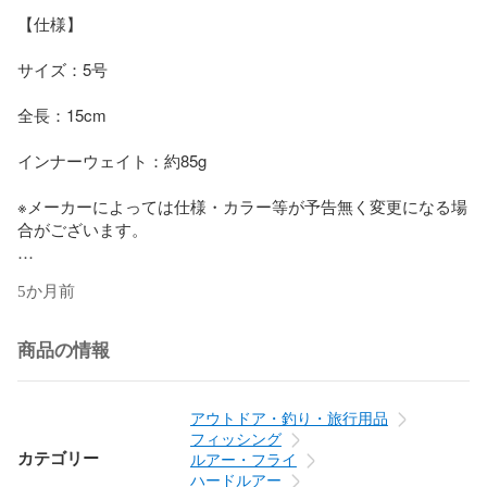
【仕様】

サイズ：5号

全長：15cm

インナーウェイト：約85g

※メーカーによっては仕様・カラー等が予告無く変更になる場
合がございます。

商品番号：OOSHIMA-DARTINGS-5--470091

5か月前
【商品種類一覧】（種類番号：種類名）

商品の情報
種類1：クリアーラメ（470091）/5号

種類2：クリアーホワイト（470190）/5号

種類3：トロピカルピンク（470299）/5号

アウトドア・釣り・旅行用品
種類4：モエビグリーン（470398）/5号

フィッシング
種類5：青イソメグリーン（470497）/5号

カテゴリー
ルアー・フライ
種類6：サンマブルー（470596）/5号

ハードルアー