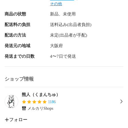
種類7：イカグロー（470695）/5号

その他
種類8：ハマチラメ（470794）/5号

商品の状態
新品、未使用
種類9：背黒イワシ（470893）/5号

種類10：チェリーピンク（470992）/5号

配送料の負担
送料込み(出品者負担)
種類11：クレイジーピンク（471098）/5号

種類12：サバグリーン（471197）/5号

配送の方法
未定(出品者が手配)
種類13：レッドゴールド（471296）/5号

種類14：ピンクグロー（471395）/5号

発送元の地域
大阪府
種類15：オールグロー（471494）/5号

発送までの日数
4〜7日で発送
種類16：レッドヘッド（471593）/5号

【ご注意】

ショップ情報
●メルカリShopsの仕様により、

登録できる種類は1つの商品に対し10種類までです。

お探しの種類がこのページに表示されていない場合は、次の
熊人（くまんちゅ）
「商品検索コード」で検索してください。

1186
メルカリShops
商品検索コード:

a-k-k-10032547

フォロー