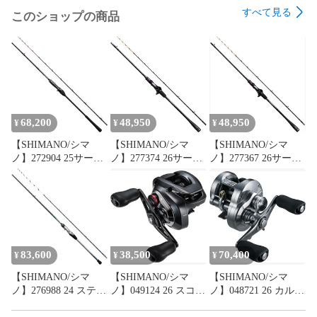
●種類名は16文字までなので、一部が表示されない可能性があ
すべて見る
このショップの商品
ります。【商品種類一覧】の種類名をご参照ください。
68,200
48,950
48,950
¥
¥
¥
【SHIMANO/シマ
【SHIMANO/シマ
【SHIMANO/シマ
ノ】272904 25サーベ
ノ】277374 26サーベ
ノ】277367 26サーベ
ルマスター XTUNE
ルマスター XR
ルマスター XR
SEME TENYA
91H170 (277374)
82MH180 (277367)
91H170-MS (272904)
83,600
38,500
70,400
¥
¥
¥
【SHIMANO/シマ
【SHIMANO/シマ
【SHIMANO/シマ
ノ】276988 24 ステフ
ノ】049124 26 スコー
ノ】048721 26 カルカ
ァーノ リミテッド
ピオン DC MD 200HG
ッタコンクエスト