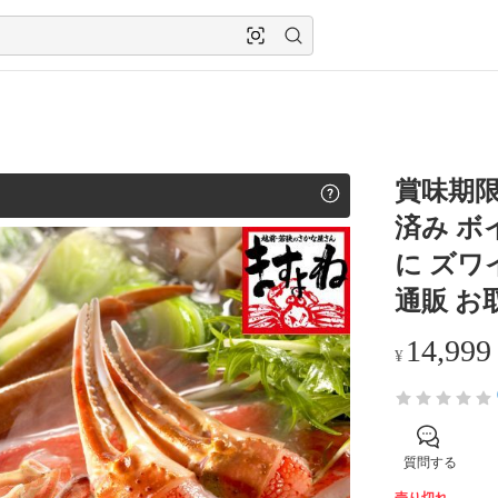
賞味期限2
済み ボ
に ズワ
通販 お
14,999
¥
質問する