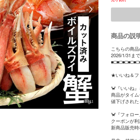
売り切れ
商品の説
こちらの商品
2026/1/31
■□■□■□■□■□
★いいね＆フ
🦀『いいね』
商品がタイム
値下げされた
1
/
11
🦀『フォロー
クーポンが利
新商品販売時