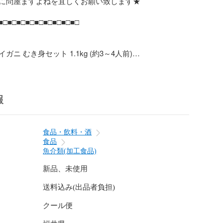
に問屋ますよねを宜しくお願い致します★

■□■□■□■□■□■□■□■□■□

ニ むき身セット 1.1kg (約3～4人前)

肉ポーション(ボイル/冷凍) 約8～12本

リングカット(ボイル/冷凍) 約2～4個

爪リングカット(ボイル/冷凍) 約2～4本

ーフカット(ボイル/冷凍) 約6～10個

報
カ(アラスカ)/カナダ産

食品・飲料・酒
食品
さです。解凍後は若干目減りします。

魚介類(加工食品)
新品、未使用
ケージに記載/-18℃以下で保存)

送料込み(出品者負担)
の場合、業務用冷凍庫に比べ保存温度が高いため品質が
能性がございます。なるべく早めにお召し上がり下さい
クール便