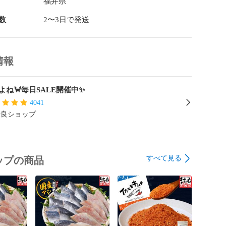
福井県
数
2〜3日で発送
情報
よね🦀毎日SALE開催中✨
4041
優良ショップ
すべて見る
ップの商品