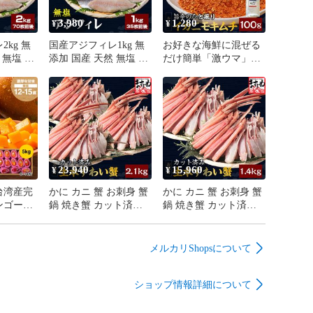
3,980
1,280
¥
¥
kg 無
国産アジフィレ1kg 無
お好きな海鮮に混ぜる
 無塩 ア
添加 国産 天然 無塩 ア
だけ簡単「激ウマ」イ
おろし セ
ジフィレ 3枚おろし セ
カニモキムチ 旨辛 保
 70枚前
イゴ処理済 1kg 35枚前
存料/着色料不使用 万
ジ 鯵 あ
後 真アジ マアジ 鯵 あ
能調味料
冷凍 業務
じ 干物 開き 冷凍 業務
とめ買い
用 大容量 まとめ買い
 南蛮漬
フライ 唐揚げ 南蛮漬
ず おつ
け お弁当 おかず おつ
食 お惣
まみ ギフト 朝食 お惣
23,940
15,960
¥
¥
菜 人気
台湾産完
かに カニ 蟹 お刺身 蟹
かに カニ 蟹 お刺身 蟹
ンゴー＼
鍋 焼き蟹 カット済み
鍋 焼き蟹 カット済み
6粒前後】
生本ずわい蟹
生本ずわい蟹
今だけの
2.1kg/700g×3箱 のしOK
1.4kg/700g×2箱 のしOK
月上旬～中
ズワイガニ ずわいがに
ズワイガニ ずわいがに
メルカリShopsについて
蔵便】特
ずわい ズワイ 鍋 カニ
ずわい ズワイ 鍋 カニ
完熟 南
鍋 ポーション ギフト
鍋 ポーション ギフト
ショップ情報詳細について
灣愛文芒
箱 のし可
箱 のし可
！】