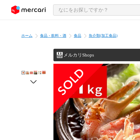
ンツにスキップ
ホーム
食品・飲料・酒
食品
魚介類(加工食品)
メルカリShops