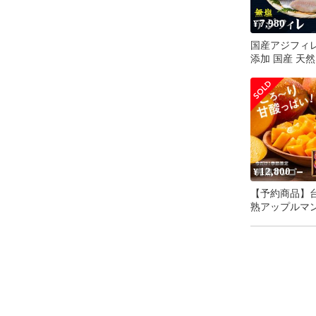
7,980
¥
国産アジフィレ2
添加 国産 天然
ジフィレ 3枚
イゴ処理済 2kg
後 真アジ マア
じ 干物 開き 
用 大容量 ま
フライ 唐揚げ
け お弁当 おか
まみ ギフト 朝
12,800
¥
菜 人気
【予約商品】
熟アップルマ
5kg／【12-1
お中元にも★
期間限定【7
旬のお届け/冷
撰 台湾産高級
国フルーツ 台
果 家庭用 お中元【航
空便で直輸入