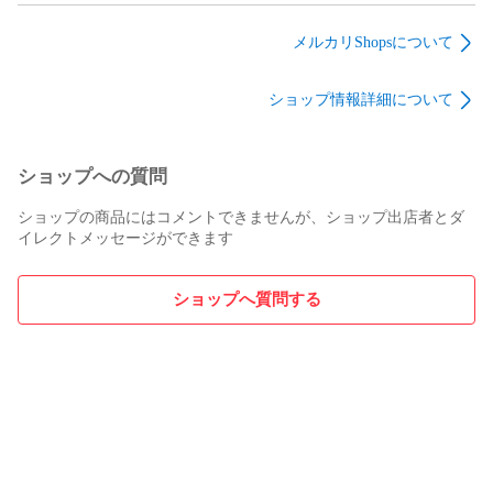
クウザex M6 113/076
ンラケット [中古品]
ュウツーV s10b
MUR
074/071 SR
メルカリShopsについて
ショップ情報詳細について
ショップへの質問
ショップの商品にはコメントできませんが、ショップ出店者とダ
イレクトメッセージができます
ショップへ質問する