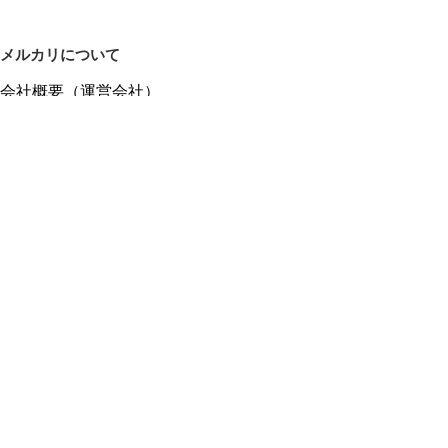
メルカリについて
会社概要（運営会社）
採用情報
プレスリリース
公式ブログ
プレスキット
メルカリUS
メルカリShops
m department（エムデパ）
ヘルプ
ヘルプセンター（ガイド・お問い合わせ）
メルカリShopsでショップを開設する
メルカリShops ショップ管理画面にログイン
メルカリShops出店者向けガイド
お問い合わせ一覧
フリーワードから商品をさがす
プライバシーと利用規約