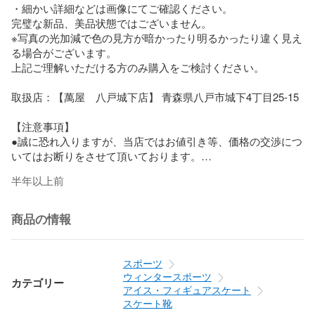
・細かい詳細などは画像にてご確認ください。

完璧な新品、美品状態ではございません。

※写真の光加減で色の見方が暗かったり明るかったり違く見え
る場合がございます。

上記ご理解いただける方のみ購入をご検討ください。

取扱店：【萬屋　八戸城下店】 青森県八戸市城下4丁目25-15

【注意事項】

●誠に恐れ入りますが、当店ではお値引き等、価格の交渉につ
いてはお断りをさせて頂いております。

●各種相性につきましては返品対象外とさせて頂いておりま
半年以上前
す。

●上記画像は実物の写真ではございますが、お客様の環境によ
って傷等の見え方に違いがある場合がございます。

商品の情報
●メルカリ価格に関しましては各店舗と異なる場合がございま
す。

スポーツ
【出品中の他の商品】

ウィンタースポーツ
カテゴリー
当ショップでは、毎日出品中です。

アイス・フィギュアスケート
本商品以外をお探しの方は【萬屋 -YOROZUYA-】と検索くだ
スケート靴