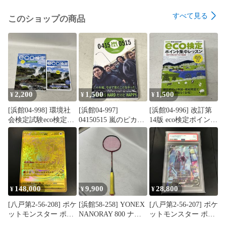
すべて見る
このショップの商品
2,200
1,500
1,500
¥
¥
¥
[浜館04-998] 環境社
[浜館04-997]
[浜館04-996] 改訂第
会検定試験eco検定公
04150515 嵐のピカ☆
14版 eco検定ポイント
式テキスト 改訂10
ンチな日々 [中古品]
集中レッスン [中古
版・eco検定公式問題
品]
集 2026年版 セット
[中古品]
148,000
9,900
28,800
¥
¥
¥
[八戸第2-56-208] ポケ
[浜館58-258] YONEX
[八戸第2-56-207] ポケ
ットモンスター ポケ
NANORAY 800 ナノ
ットモンスター ポケ
モンカード メガレッ
レイ800 バドミント
モンカード PSA9 ミ