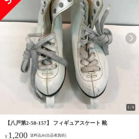
1
/
9
【八戸第2-58-157】 フィギュアスケート 靴
1,200
送料込み(出品者負担)
¥