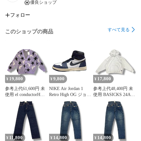
優良ショップ
フォロー
すべて見る
このショップの商品
19,800
9,800
17,800
¥
¥
¥
参考上代61,600円 未
NIKE Air Jordan 1
参考上代48,400円 未
使用 el conductorH
Retro High OG ジョー
使用 BASICKS 24AW
22AW MOHAIR
ダン1 ミッドナイト
Bear Hoodie ベアーフ
CARDIGAN モヘアニ
ネイビー ナイキ
ーディ ジップパーカ
ットカーディガン セ
DZ5485-401 ネイビー
ー スウェット ベイシ
ーター コンダクター
25cm （20522M）
ックス S2.5-0401 グ
PD22AN01 パープル
レー M （871MG）
2 （874MG）
11,800
14,800
14,800
¥
¥
¥