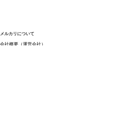
メルカリについて
会社概要（運営会社）
採用情報
プレスリリース
公式ブログ
プレスキット
メルカリUS
メルカリShops
m department（エムデパ）
ヘルプ
ヘルプセンター（ガイド・お問い合わせ）
メルカリShopsでショップを開設する
メルカリShops ショップ管理画面にログイン
メルカリShops出店者向けガイド
お問い合わせ一覧