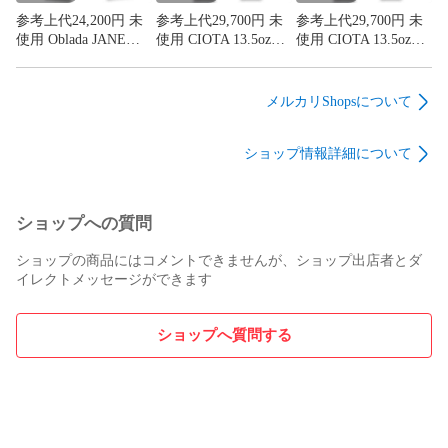
参考上代24,200円 未
参考上代29,700円 未
参考上代29,700円 未
使用 Oblada JANE
使用 CIOTA 13.5ozテ
使用 CIOTA 13.5ozテ
JEANS ジェーンジー
ーパードデニム ジー
ーパードデニム ジー
ンズ デニムパンツ オ
ンズ シオタ NPTL-
ンズ シオタ NPTL-
ブラダ F2210DP04 イ
2TP-PIDBL-D インデ
2TP-PIDBL-D インデ
メルカリShopsについて
ンディゴ 24
ィゴ 27 （867MG）
ィゴ 25 （865MG）
（868MG）
ショップ情報詳細について
ショップへの質問
ショップの商品にはコメントできませんが、ショップ出店者とダ
イレクトメッセージができます
ショップへ質問する