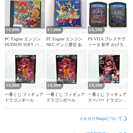
6,000
7,000
6,500
¥
¥
¥
PC Engine エンジン
PC Engine エンジン
PS VITA プレステヴ
HUDSON SOFT ハド
NEC ゲンジ通信 あげ
ィータ 影牢 かげろう
ソン ソフト PC原人
だま Hu CARD 動作
Kagero ダークサイド
げんじん 2 Hu CARD
確認済み 中古 [MB-
プリンセス もう1人
中古 [MB-8339]
8338]
のプリンセス ソフト
のみ 2個セット 動作
確認済み 中古 [MB-
8337]
6,000
6,000
8,500
¥
¥
¥
一番くじ フィギュア
一番くじ フィギュア
一番くじ フィギュア
ドラゴンボール
ドラゴンボール
スーパー ドラゴンボ
DAIMA A賞 スーパー
DAIMA A賞 スーパー
ール 超 B賞 ベジッ
超 サイヤ人4 孫悟空
超 サイヤ人4 孫悟空
ト:ゼノ 超フルパワー
DRAGON BALL
DRAGON BALL
サイヤ人4限界突破
メルカリShopsについて
MASTER LISE マス
MASTER LISE マス
MASTER LISE マス
ターライズ ドラゴン
ターライズ ドラゴン
ターライズ 中古