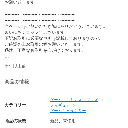
お願い致します。 

----------・----------・----------・----------

----------・----------・----------・----------

当ページをご覧いただき誠にありがとうございます。

まいにちショップでございます。

下記お取引に必要な事項を記載しておりますので、

ご確認の上お取引の程お願いいたします。

迅速、丁寧なお取引を心がけております。

こちらは出品価格でのご検討をお願いしております。

半年以上前
そのため、価格交渉につきましては返信を行っておりませ
ん。

商品の情報
中古品を扱っておりますので、ある程度の使用感はご了承い
ただけますよう

お願い申し上げます。

ゲーム・おもちゃ・グッズ
完璧な状態をお求めの方や、神経質な方のご購入はお控えく
カテゴリー
フィギュア
ださい。

ゲームキャラクター
商品の状態
新品、未使用
ご購入頂きますと、発送手配を行わせて頂きますので、

商品状態に関するご質問は購入前にお願い致します。
