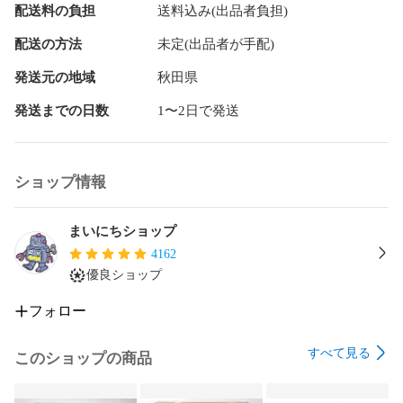
配送料の負担
送料込み(出品者負担)
イメージと違った等、ご購入様都合の返品はお断りしており
配送の方法
未定(出品者が手配)
ます。

ご注文と異なる商品が届いた場合又は商品に欠陥がある場合
発送元の地域
秋田県
を除き、返品には応じません。

弊社原因による欠品不良や商品説明の不備がありました際
発送までの日数
1〜2日で発送
は、商品到着後7日間(到着日含まず)以内にご相談くださいま
すようお願い申し上げます。

ショップ情報
【返品についての特約】詳しくはショップページの詳細情報
をご確認くださいますようお願い申し上げます。
まいにちショップ
4162
優良ショップ
フォロー
すべて見る
このショップの商品