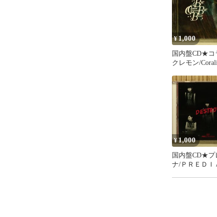
1,000
¥
国内盤CD★コ
クレモン/Corali
ment■ Bye Bye 
【TOCP67578/4
27769】P77133
1,000
¥
国内盤CD★プ
ナ/ＰＲＥＤＩ
■ DESTROY(T
【POCS1362/49
6241】P77130