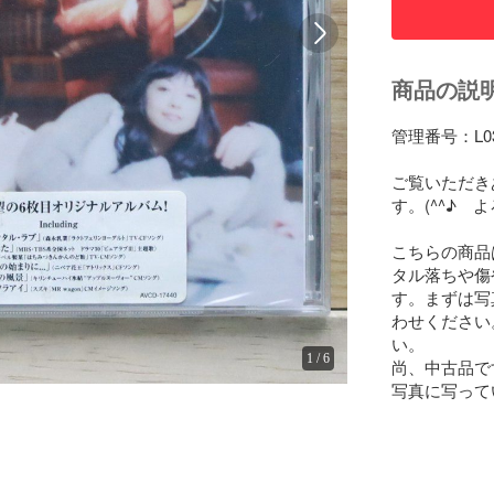
商品の説
管理番号：L032
ご覧いただきあ
す。(^^♪　
こちらの商品
タル落ちや傷
す。まずは写
わせください
い。

1
/
6
尚、中古品で
写真に写って