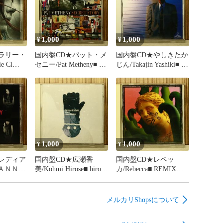
1,000
1,000
¥
¥
ラリー・
国内盤CD★パット・メ
国内盤CD★やしきたか
e Cl
セニー/Pat Metheny■ シ
じん/Takajin Yashiki■ ス
Beaute
ークレット・ストーリ
ーパー・ベスト~なめ
9880068
ー - パット・メセニー
とんか
【MVCG87/4988067006
【VICL8049/498800224
868】P77132
0463】P77131
1,000
1,000
¥
¥
レディア
国内盤CD★広瀬香
国内盤CD★レベッ
ＡＮＮＡ
美/Kohmi Hirose■ hirose
カ/Rebecca■ REMIX
YPE C)
kohmi THE BEST Love
REBECCA
8803111
Winters
【32DH662/4988009546
【VICL60305/49880023
261】P77127
メルカリShopsについて
76803】P77129