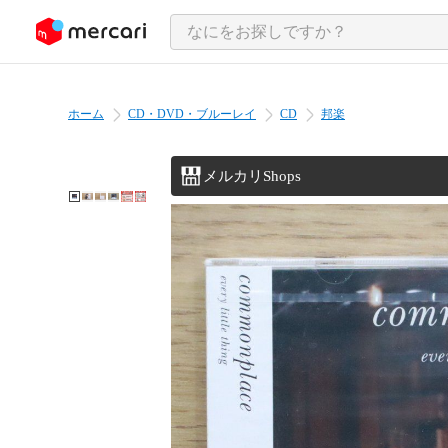
ンツにスキップ
ホーム
CD・DVD・ブルーレイ
CD
邦楽
メルカリShops