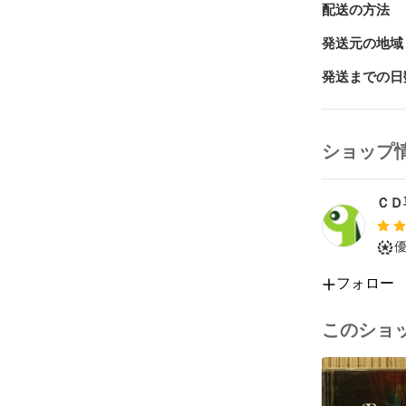
アーティスト：エヴ
配送の方法
アルバム名：com
カタログNo.：A
発送元の地域
レーベル：エ
発送までの日
(最後の写真
番号です。商
ショップ
る物を使用し
◆◇最大4枚
ＣＤ
ップ情報』 
フォロー
このショ