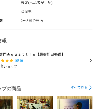
リ・リトル・シング/Every Little Thing

未定(出品者が手配)
monplace (通常盤) (CCCD)

VCD17440

福岡県
イベックス・マーケティング・コミュニケーションズ

数
2〜3日で発送
に写るアルファベットから始まる6桁の番号は弊社の管理
品とは関係ありません。管理ラベルは跡が残らず剥がせ
情報
ています。）

まで同一料金で同梱発送可能です◆◇　※詳しくは 『ショ
専門★ｑｕａｔｔｒｏ【最短即日発送】
欄をご覧ください。

16810
優良ショップ
すべて見る
ップの商品