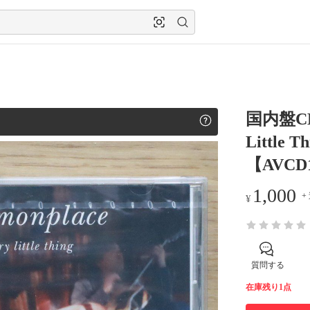
国内盤C
Little 
【AVCD17
1,000
+
¥
質問する
在庫残り1点