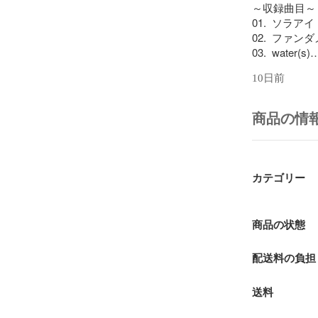
～収録曲目～

01.  ソラアイ

02.  ファン
03.  water(s)

04.  しあわせ
10日前
05.  country ro
06.  一日の
07.  life cycle

商品の情
08.  うらうら
09.  また　あ
10.  Interluid
11.  五月雨

カテゴリー
商品の状態
配送料の負担
JAN ：498806
送料
ASIN：B00019