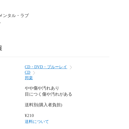
ダメンタル・ラブ

の風景

ad

始まりに…

報
ら

した

o～Meridiana

CD・DVD・ブルーレイ
CD
邦楽
やや傷や汚れあり
目につく傷や汚れがある
送料別(購入者負担)
¥210
4174409

送料について
4U38
