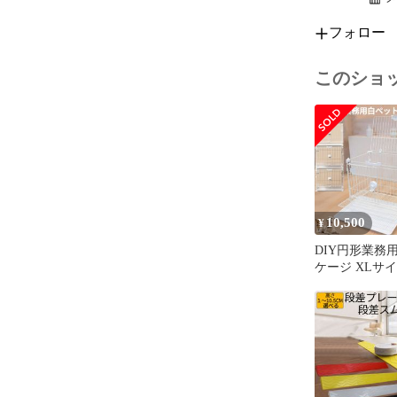
フォロー
このショ
10,500
¥
DIY円形業務
ケージ XLサイ
うさぎ 屋根付
用 サークル 
すのこパネル 
き出し式 丸洗い
重ね対応 幅93
高さ74.5cm