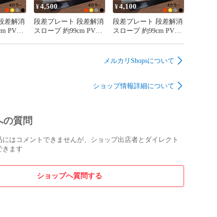
4,500
4,100
¥
¥
段差解消
段差プレート 段差解消
段差プレート 段差解消
m PVC
スロープ 約99cm PVC
スロープ 約99cm PVC
玄関 敷居
製製 高さ10 玄関 敷居
製製 高さ9.5 玄関 敷居
ベビーカ
室内 車椅子 ベビーカ
室内 車椅子 ベビーカ
ー 台車用
ー 台車用
メルカリShopsについて
ショップ情報詳細について
への質問
品にはコメントできませんが、ショップ出店者とダイレクト
できます
ショップへ質問する