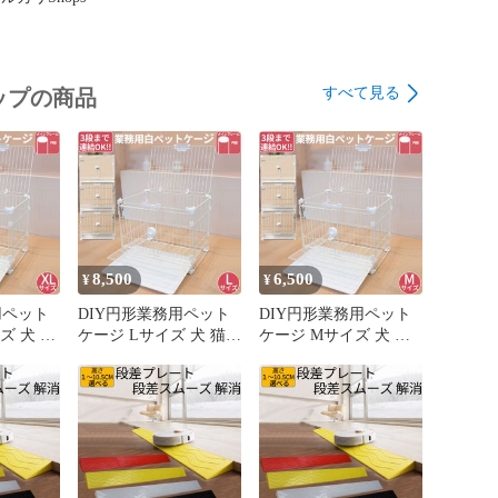
すべて見る
ップの商品
8,500
6,500
¥
¥
用ペット
DIY円形業務用ペット
DIY円形業務用ペット
ズ 犬 猫
ケージ Lサイズ 犬 猫
ケージ Mサイズ 犬 猫
き 室内
うさぎ 屋根付き 室内
うさぎ 屋根付き 室内
組立簡単
用 サークル 組立簡単
用 サークル 組立簡単
トレー引
すのこパネル トレー引
すのこパネル トレー引
OK 3段
き出し式 丸洗いOK 3段
き出し式 丸洗いOK 3段
×奥行59×
重ね対応 幅76×奥行46×
重ね対応 幅60×奥行44×
高さ65cm
高さ50cm