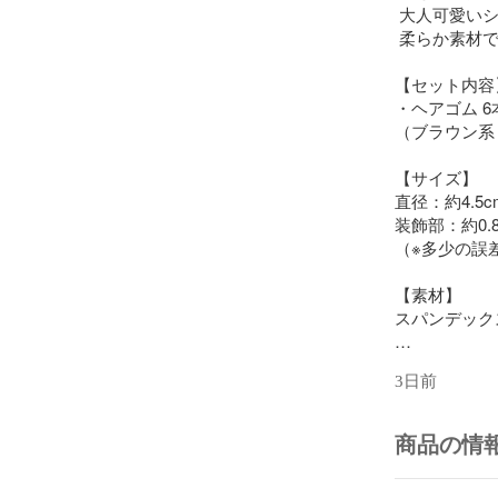
 大人可愛い
 柔らか素材
【セット内容】
・ヘアゴム 6
（ブラウン系
【サイズ】

直径：約4.5c
装飾部：約0.8cm
（※多少の誤差
【素材】

スパンデック
【商品特徴】

3日前
ふんわり素材
秋冬のファッ
め髪に活躍し
商品の情
シンプルなが
も◎
