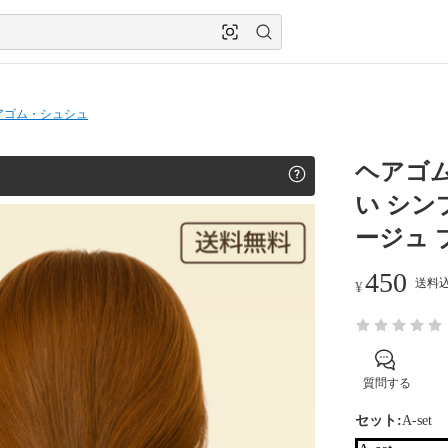
アゴム・シュシュ
ヘアゴム
い シン
ージュ 
450
送料込
¥
質問する
セット:
A-set