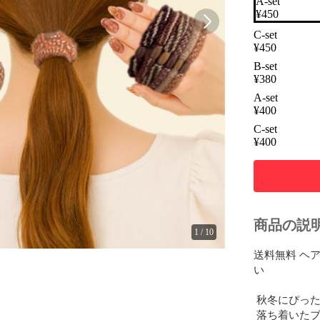
A-set
¥
450
C-set
¥
450
B-set
¥
380
A-set
¥
400
C-set
¥
400
商品の説
1
/
10
送料無料 ヘア
い

 秋冬にぴっ
 落ち着いた