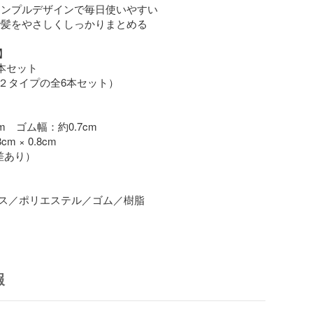
シンプルデザインで毎日使いやすい

で髪をやさしくしっかりまとめる



本セット

２タイプの全6本セット）

m　ゴム幅：約0.7cm

 × 0.8cm

あり）

ス／ポリエステル／ゴム／樹脂

が魅力のヘアゴム6本セット。

ションやカジュアルコーデに合わせやすく、毎日のまと
ます。

報
ら大人可愛いデザインで、オフィス・学校・お出かけに