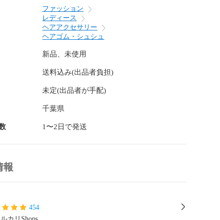
もちろん、学生さんやキッズにもおすすめです。

ファッション
レディース
必ずご確認下さい〜

ヘアアクセサリー
状には若干の個体差あり

ヘアゴム・シュシュ
より色味や質感が異なる場合あり

/ゆがみ、梱包による変形等は不良品ではございません

新品、未使用
のみとなります。

送料込み(出品者負担)
未定(出品者が手配)
千葉県
数
1〜2日で発送
情報
454
ルカリShops