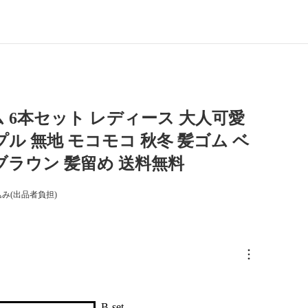
 6本セット レディース 大人可愛
プル 無地 モコモコ 秋冬 髪ゴム ベ
ブラウン 髪留め 送料無料
み(出品者負担)
B-set