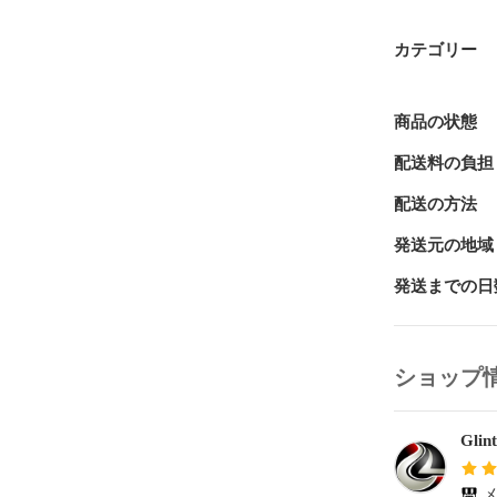
レディースは
〜ご購入前に
カテゴリー
・サイズや形
・入荷時期に
・糸のほつれ
商品の状態
・発送は平日
配送料の負担
配送の方法
発送元の地域
発送までの日
ショップ
Glint
メ