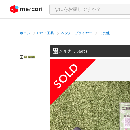
ンツにスキップ
ホーム
DIY・工具
ペンチ・プライヤー
その他
メルカリShops