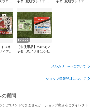
スフロア
キタ) 鮫肌プレミアム
キタ) 鮫肌プレミアム
び先端工具などの消耗品は保証の対象外となります。

ト 直貼
ホワイト木工用 150㎜
ホワイト木工用 150㎜
ていない状態での受取評価・キャンセル申請はお控えく
ウイルス加
チップソーブレード 40
チップソーブレード 40
NS45JY
枚刃 A-67371
枚刃 A-67371
保険等が付属している場合でも、二次流通品となるため
はご利用頂けません。

制度対応可】

3,800
¥
度対応納品書が必要な場合は取引メッセージにてお申し
モトユキ
【未使用品】makita(マ
。その際、宛名のご指定もお願いします。納品書は商品
サイディ
キタ) DCメタル150-48
す。発送後の対応は致しかねます。

径125/
ステンレス兼用金工刃
25-8
A-69216
メルカリShopsについて
】

る商品が届いた場合又は商品に欠陥がある場合を除き、
ません。商品到着から5日以内にご連絡の上、着払いでご
ショップ情報詳細について


】

への質問
は着払い発送になります

品にはコメントできませんが、ショップ出店者とダイレクト