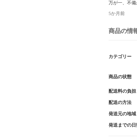
万が一、不備
セージにてご
5か月前
バッテリー及
問題が解決し
ださい。

商品の情
保証書・各種
メーカー保証
カテゴリー
【インボイス
インボイス制
付けください
商品の状態
に同梱致しま
配送料の負担
【返品について
配送の方法
ご注文と異な
返品には応じ
発送元の地域
返送ください。
発送までの日
【送料について