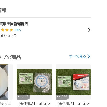
は着払い発送になります

情報
発送いたしかねます

買取王国新瑞橋店
付属品等は掲載写真にてご確認をお願い致します。

1905
テリーはロウが付いていない商品のみ専用のバッテリー
優良ショップ
て確認させていただいております。画像でご確認お願い
る商品には、店頭にて展示・併売している商品もござい
すべて見る
ップの商品
ングにより在庫切れとなってしまう場合もございますの
さい。

の商品掲載しております。ショップにてご観覧下さい。

】

たらすぐに受取評価はせず、内容や動作に不備がないか
。

3,000
2,500
¥
¥
がございましたら商品到着後から5日間以内に、取引メッ
パナソニ
【未使用品】makita(マ
【未使用品】makita(マ
連絡をお願い致します。
