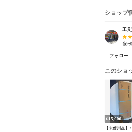
沖縄・北海道
【配送方法】

ショップ
佐川急便

※土日祝日は
工具
商品の状態、
※マキタバッ
チェッカーに
します。

フォロー
出品されてい
このショ
ます。

併売のタイミ
でご了承くだ
※その他多数
【保証について
商品が到着し
ご確認ください
15,000
¥
万が一、不備
【未使用品】
セージにてご