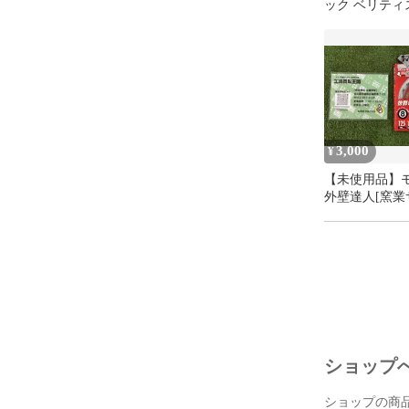
ック ベリティ
バッテリー及
ー ダブルコー
問題が解決し
タイプ45 抗
ださい。

工 抗菌加工 VK
保証書・各種
Panasonic
メーカー保証
【インボイス
3,000
¥
インボイス制
【未使用品】
付けください
外壁達人[窯業
に同梱致しま
ングボード用]外
刃数8 GTS-A-1
【返品について
ご注文と異な
返品には応じ
返送ください。
【送料について
ショップ
沖縄・北海道
ショップの商