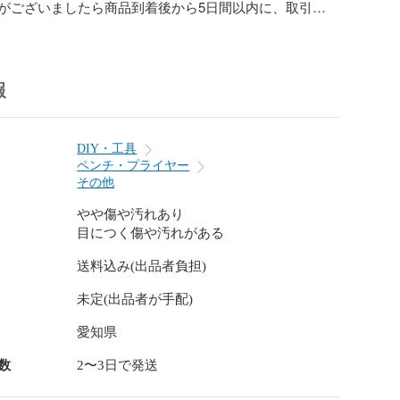
がございましたら商品到着後から5日間以内に、取引メッ
連絡をお願い致します。

び先端工具などの消耗品は保証の対象外となります。

ていない状態での受取評価・キャンセル申請はお控えく
報
保険等が付属している場合でも、二次流通品となるため
はご利用頂けません。

DIY・工具
ペンチ・プライヤー
制度対応可】

その他
度対応納品書が必要な場合は取引メッセージにてお申し
。その際、宛名のご指定もお願いします。納品書は商品
やや傷や汚れあり
す。発送後の対応は致しかねます。

目につく傷や汚れがある
送料込み(出品者負担)
】

未定(出品者が手配)
る商品が届いた場合又は商品に欠陥がある場合を除き、
ません。商品到着から5日以内にご連絡の上、着払いでご
愛知県


数
2〜3日で発送
】
