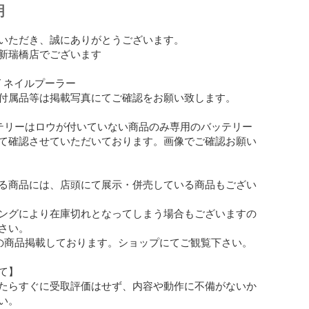
明
いただき、誠にありがとうございます。

新瑞橋店でございます

T ネイルプーラー

付属品等は掲載写真にてご確認をお願い致します。

テリーはロウが付いていない商品のみ専用のバッテリー
て確認させていただいております。画像でご確認お願い
る商品には、店頭にて展示・併売している商品もござい
ングにより在庫切れとなってしまう場合もございますの
さい。

の商品掲載しております。ショップにてご観覧下さい。

】

たらすぐに受取評価はせず、内容や動作に不備がないか
。
