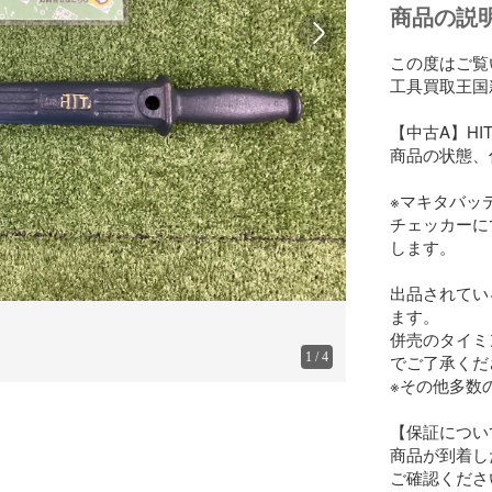
商品の説
この度はご覧
工具買取王国
【中古A】HI
商品の状態、
※マキタバッ
チェッカーに
します。

出品されてい
ます。

併売のタイミ
1
/
4
でご了承くだ
※その他多数
【保証について
商品が到着し
ご確認ください