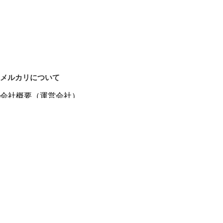
メルカリについて
会社概要（運営会社）
採用情報
プレスリリース
公式ブログ
プレスキット
メルカリUS
メルカリShops
m department（エムデパ）
ヘルプ
ヘルプセンター（ガイド・お問い合わせ）
メルカリShopsでショップを開設する
メルカリShops ショップ管理画面にログイン