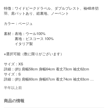
特徴：ワイドピークドラペル、ダブルブレスト、袖4B本切
羽、肩パットあり、総裏地、ノーベント

カラー：ベージュ

素材：表地：ウール100%

　　　裏地：ビスコース 100%

　　　イタリア製

※選択可能（数に限りがございます）

サイズ：XS

詳細：(約) 肩幅58cm 身幅64cm 着丈73cm 袖丈62cm 

サイズ：S

詳細：(約) 肩幅60cm 身幅67cm 着丈74cm 袖丈63cm 

半年以上前
付属品：画像参照

商品状態：未使用品

商品の情報