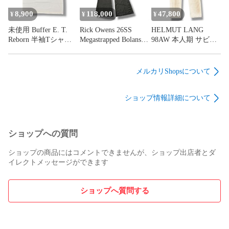
JKM01 ブラック L
HR1-0000-C45 ブラッ
（20791M）
ク XXL （20877M）
8,900
118,000
47,800
¥
¥
¥
未使用 Buffer E. T.
Rick Owens 26SS
HELMUT LANG
Reborn 半袖Tシャ
Megastrapped Bolans
98AW 本人期 サビ加
ツ カットソー バフ
Flared Pants ブラック
工デニム ジーンズパ
ァー BF31TE007 ホワ
キュプラハイウエス
ンツ ヘルムートラン
イト XXL
トフレアレッグパン
グ ベージュ 32
メルカリShopsについて
（20878M）
ツ フレアパンツ リッ
（20904M）
クオウエンス
ショップ情報詳細について
RR01F2311-KER4 ブ
ラック 31
（20867M）
ショップへの質問
ショップの商品にはコメントできませんが、ショップ出店者とダ
イレクトメッセージができます
ショップへ質問する