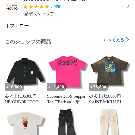
27890
優良ショップ
フォロー
すべて見る
このショップの商品
16,800
12,800
36,800
¥
¥
¥
参考上代36300円
Supreme 26SS Supper
参考上代50600円
NEIGHBORHOOD
Tee ""Fuchsia"" 半袖T
SAINT MICHAEL
24SS BW . SHORT
シャツ 半袖カットソ
25SS HP_SS
COVERALL JACKET
ー シュプリーム ピン
TEE/PHILSPHR’S
ショートカバーオー
ク XL （20876M）
STONE 半袖Tシャ
ルジャケット ネイバ
ツ 半袖カットソー
ーフッド 241SPNH-
セントマイケル SM-