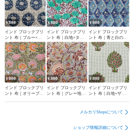
800
800
800
¥
¥
¥
インド ブロックプリ
インド ブロックプリ
インド ブロックプリ
ント 布｜ブルー×ホ
ント 布｜白地×ター
ント 布｜青と白のシ
ワイト メダリオン花
コイズグリーン花と
ノワズリ風 花柄 コッ
柄 コットン生地
唐草模様 コットン生
トン生地 110cm幅
110cm幅 50cm単位販
地 110cm幅 50cm単位
50cm単位販売
売
販売
800
800
800
¥
¥
¥
インド ブロックプリ
インド ブロックプリ
インド ブロックプリ
ント 布｜オリーブ地
ント 布｜グレー地×
ント 布｜白地×ザク
×華やかボタニカル花
ボタニカル花柄 コッ
ロの木模様 コットン
柄 コットン生地
トン生地 110cm幅
生地 110cm幅 50cm単
110cm幅 50cm単位販
50cm単位販売
位販売
メルカリShopsについて
売
ショップ情報詳細について