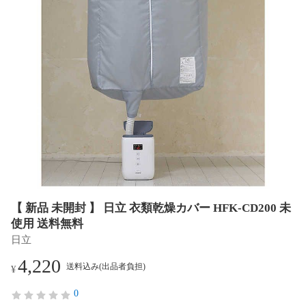
【 新品 未開封 】 日立 衣類乾燥カバー HFK‐CD200 未
使用 送料無料
日立
4,220
送料込み(出品者負担)
¥
0