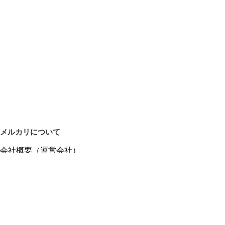
メルカリについて
会社概要（運営会社）
採用情報
プレスリリース
公式ブログ
プレスキット
メルカリUS
メルカリShops
m department（エムデパ）