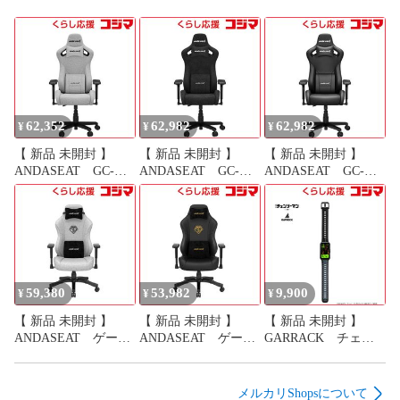
62,352
62,982
62,982
¥
¥
¥
【 新品 未開封 】
【 新品 未開封 】
【 新品 未開封 】
ANDASEAT GC-
ANDASEAT GC-
ANDASEAT GC-
KAISERF＿M/ASH ゲ
KAISERF＿M/CABK
KAISERF＿M/ELBK
ーミングチェア
ゲーミングチェア
ゲーミングチェア
Kaiser Frontier M カラ
Kaiser Frontier M カラ
Kaiser Frontier M カラ
ー： アッシュ
ー： カーボンブラッ
ー： エレガントブラ
GCKAISERFMASH
ク
ック
GCKAISERFMCABK
GCKAISERFMELBK
59,380
53,982
9,900
¥
¥
¥
【 新品 未開封 】
【 新品 未開封 】
【 新品 未開封 】
ANDASEAT ゲーミ
ANDASEAT ゲーミ
GARRACK チェン
ングチェア Phantom3
ングチェア Phantom3
ソーマン スマートウ
グレー GC-
ブラック・ゴール
ォッチ デンジモデル
PHANTOM3/GR
ド GC-
［Smart Watch
メルカリShopsについて