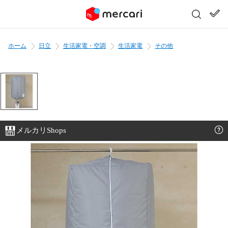
ホーム
日立
生活家電・空調
生活家電
その他
メルカリShops