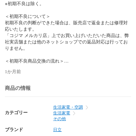
※初期不良は除く。

＜初期不良について＞

初期不良の判断ができた場合は、販売店で返金または修理対
応いたします。

「コジマ メルカリ店」上でお買い上げいただいた商品は、弊
社実店舗または他のネットショップでの返品対応は行ってお
りません。

＜初期不良商品交換の流れ＞

動作不良を確認しましたら、事前にメーカーサポートへご連
1か月前
絡いただき、症状のご確認の程お願い致します。

＜メーカーにて初期不良と認められた場合＞

商品の情報
メーカーサポートにて初期不良と判断された場合は、メルカ
リアプリ内の「マイページの購入した商品」から弊社へご連
絡をお願い致します。

生活家電・空調
その際に、オペレーターより 【症状】【メーカーへのご相談
カテゴリー
生活家電
日時】【メーカー受付担当名】 を確認させていただきます。

その他
上記の確認が取れましたら、返金または修理の手続きをいた
ブランド
します。

日立