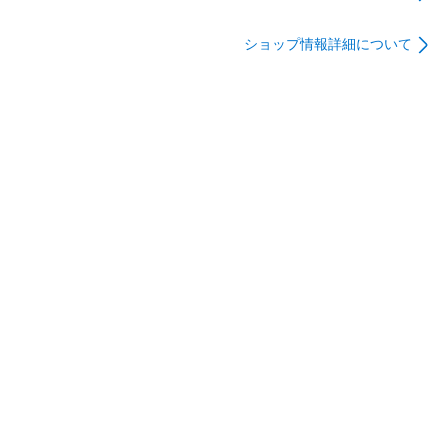
PHANTOM3/BKGD
Chainsaw Man Denji
model］ 1年保証 グリ
ショップ情報詳細について
ーン HUC-CM-
BD10-D