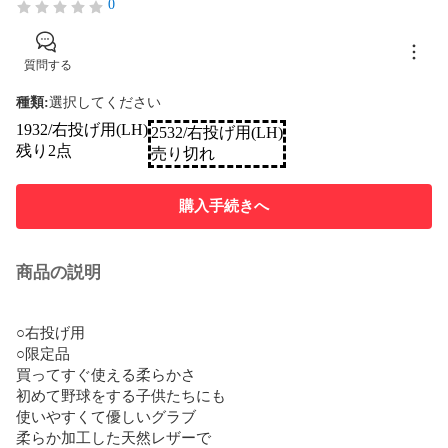
0
質問する
種類
:
選択してください
1932/右投げ用(LH)
2532/右投げ用(LH)
残り2点
売り切れ
購入手続きへ
商品の説明
○右投げ用

○限定品

買ってすぐ使える柔らかさ

初めて野球をする子供たちにも

使いやすくて優しいグラブ

柔らか加工した天然レザーで
