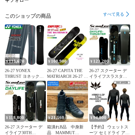
フォロー
すべて見る
このショップの商品
131,670
108,900
123,200
¥
¥
¥
26-27 YONEX
26-27 CAPITA THE
26-27 スクーター デ
THRUST ヨネックス
MATRIARCH 26-27 ス
イライフスラスター
スラスト スノーボー
ノーボード 板 メンズ
30TH SCOOTER
ド 板 カービング ボ
ディレクショナル フ
DAYLIFE-
ーダークロス セミハ
リーライド カービン
THRUSTER 30th スノ
ンマーヘッド 高速 安
グ パウダー 高速安定
ーボード 板 26-27-
定 キャンバー メンズ
ハイブリッドキャン
BO-SCT 153
26-27-BO-YNX 157
バー トースタインホ
161 165 169
ーグモ キャピタ 正規
118,800
21,560
94,800
¥
¥
¥
品
26-27 スクーター デ
箱潰れB品 中身新
【予約】 ウェットス
イライフ30TH
品 MAMMUT
ーツ セミドライ アッ