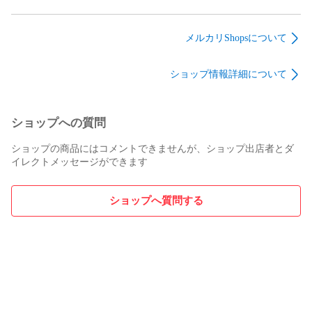
SCOOTER DAYLIFE
DUCAN HIGH GTX
クスクラシック 26-27
30th スノーボード 板
マムート デュカンハ
AXXE CLASSIC
26-27-BO-SCT 155
イ ゴアテックス
HYBRID U-ZIP
メルカリShopsについて
UK7.5 26.5ｃｍ 登山
5/3mm LTD
靴 トレッキング アウ
PREMIUM DRAIN
ショップ情報詳細について
トドア キャンプ
GREY 特注 手首ウォ
ーターブロック仕様
ショップへの質問
ショップの商品にはコメントできませんが、ショップ出店者とダ
イレクトメッセージができます
ショップへ質問する