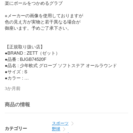
楽にボールをつかめるグラブ

※メーカーの画像を使用しておりますが

色の見え方が実物と若干異なる場合が

御座います。予めご了承下さい。

【正規取り扱い店】

●BRAND : ZETT（ゼット）

●品番 : BJGB74520F

●品名 : 少年軟式 グローブ ソフトステア オールラウンド

●サイズ : S

●カラー : 

1932(ブラック/パステルB)

3か月前
2532(Rブルー/Pブラウン)

●素材 : 天然皮革(牛革製)

（表）ソフトレザー

商品の情報
（平裏）ソフトレザー

●着手 : 右投げ用(LH)

●重量 : 350g(±30g)

スポーツ
●生産国 : ベトナム

カテゴリー
野球