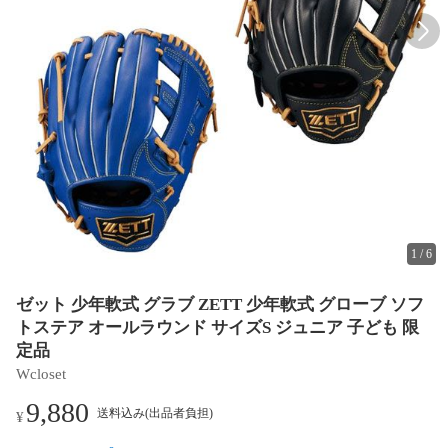
1
/
6
ゼット 少年軟式 グラブ ZETT 少年軟式 グローブ ソフ
トステア オールラウンド サイズS ジュニア 子ども 限
定品
Wcloset
9,880
送料込み(出品者負担)
¥