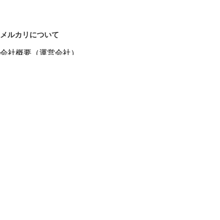
メルカリについて
会社概要（運営会社）
採用情報
プレスリリース
公式ブログ
プレスキット
メルカリUS
メルカリShops
m department（エムデパ）
ヘルプ
ヘルプセンター（ガイド・お問い合わせ）
メルカリShopsでショップを開設する
メルカリShops ショップ管理画面にログイン
メルカリShops出店者向けガイド
お問い合わせ一覧
フリーワードから商品をさがす
プライバシーと利用規約