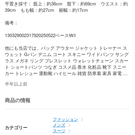
平置き採寸： 股上：約36cm　股下：約69cm　ウエスト：約
39cm　もも幅：約27cm　裾幅：約17cm

備考： 

130329002317920250522ベースW/I

他にも当店では、バッグ アウター ジャケット トレーナー ス
ウェット Gパン デニム コート スキニー ワイドパンツ サング
ラス メガネ リング ブレスレット ウォレットチェーン スカー
ト ショートパンツ つなぎ コスメ品 香水 化粧品 靴下 スニー
カー トレシュー 運動靴 ハイヒール 雑貨 防寒着 家具 家電 指
輪 アクセサリー 小物 Yシャツ ドレス Tシャツ カットソー G
半年以上前
ジャン アンクル 七分丈 九分丈 ニット セーター マーメイド 
エスニック 民族系 水着 キャップ ネックレス サンダル パンプ
ス ベイカー グルカ ストレッチ ガウチョ ブラウス カーディガ
商品の情報
ン 羽織 ダウンジャケット トレンチ カーゴ フレア ベルボトム 
ミモレ 透け ブラトップ タイト ミニサイズ ビッグサイズ マキ
シ オーバーサイズ スキニー スリムデザイン ワイドサイズ 小
ファッション
さいサイズ 大きいサイズ タックワイド 作業着 DIY スカジャ
メンズ
カテゴリー
ン ミリタリー 法被 着物 浴衣 自動巻時計 手巻時計 スマート
スーツ