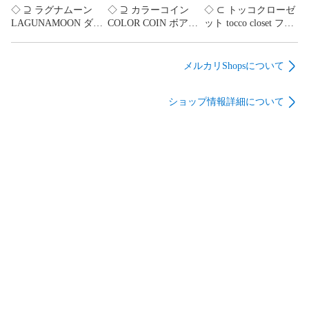
◇ ⊇ ラグナムーン
◇ ⊇ カラーコイン
◇ ⊂ トッコクローゼ
LAGUNAMOON ダウ
COLOR COIN ボアフ
ット tocco closet フリ
ンジャケット ドロー
リースジャケット フ
ルスリーブ ロングワ
ストリング フロント
ロントジッパー
ンピース ネイビー系
ボタン ホワイト系 レ
160/84A メンズ ホワ
Mサイズ レディース
メルカリShopsについて
ディース Fサイズ E
イト系 E
E 【1604220015395】
【1604220015364】
【1604220015388】
ショップ情報詳細について