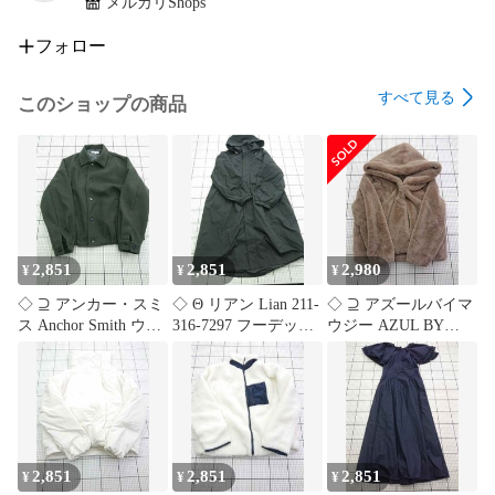
メルカリShops
最安値セール

激安セール

フォロー
全品割引

10%OFF

すべて見る
このショップの商品
15%OFF

20%OFF

30%OFF

50%OFF

期間限定セール

在庫処分セール

サマーセール

2,851
2,851
2,980
¥
¥
¥
ウィンターセール

割引クーポン発行

◇ ⊇ アンカー・スミ
◇ Θ リアン Lian 211-
◇ ⊇ アズールバイマ
決算セール

ス Anchor Smith ウー
316-7297 フーデッド
ウジー AZUL BY
大感謝祭セール

ルライクジャケット
ロングコート ドロー
MOUSSY フェイクフ
セール中

フロントボタン グリ
ストリング ブラック
ァー フーディジャケ
ーン系 Lサイズ メン
系 Fサイズ レディー
ット ベージュ系 Sサ
ズ E
ス E
イズ レディース E
【1604220015333】
【1604220015340】
【1604220015357】
2,851
2,851
2,851
¥
¥
¥