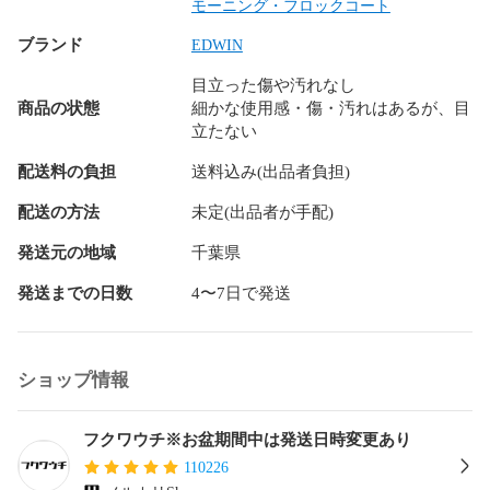
ウォッチ クオーツ ビンテージ ビンテージ 古着 ミディアム ボ
モーニング・フロックコート
リューム 上下セット 春 夏 秋 冬 高級品 プチプラ セットアッ
ブランド
EDWIN
プ アンサンブル キャンプ アウトドア 結婚式 二次会 就活 合
コン ドライブ デート 同窓会 飲み会 登山 休日 家族 まったり 
目立った傷や汚れなし
里帰り ゆったり パジャマ 部屋着 家着 外行き 旅行 オフィス
商品の状態
細かな使用感・傷・汚れはあるが、目
カジュアル OL 喪服 冠婚葬祭 フェス ライブ クラブ オタ活 テ
立たない
ーマパーク 婚活 コスプレ コミ系 ハロウィンショッピング ス
ポーツ スキー スノボ サーフィン カラオケ パーティー コーデ
配送料の負担
送料込み(出品者負担)
ィネート コーデ ドメスティック インポート サーフ系 ギャル
系 ロリータ系 韓国系 ストリート系 Y2K 個性派 量産型 ウエデ
配送の方法
未定(出品者が手配)
ィング お呼ばれ 同窓会 裏原系 お見合い 夏祭り 花火大会 ネ
発送元の地域
千葉県
イティブ系 アメカジ ロック系 ビジュアル系 HIPHOP系 ラッ
パー系 youtuber インフルエンサー ナチュラル系 モデル系 ガ
発送までの日数
4〜7日で発送
テン系 オーガニック系 芸能人 俳優系 複数商品 まとめ お得 
かわいい系 ガーリー 個性派 フィットネス系 ヤンキー系 おじ
さん系 オタク系 モード系 やりら系 ホスト系 キャバ 清楚系 
アイドル系 

ショップ情報
等の品を多数取り扱っています。

フクワウチ※お盆期間中は発送日時変更あり
フォロー頂きますとフォローワー様限定の以下の様なクーポ
110226
ンや情報をお届けしております。
