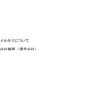
メルカリについて
会社概要（運営会社）
採用情報
プレスリリース
公式ブログ
プレスキット
メルカリUS
メルカリShops
m department（エムデパ）
ヘルプ
ヘルプセンター（ガイド・お問い合わせ）
メルカリShopsでショップを開設する