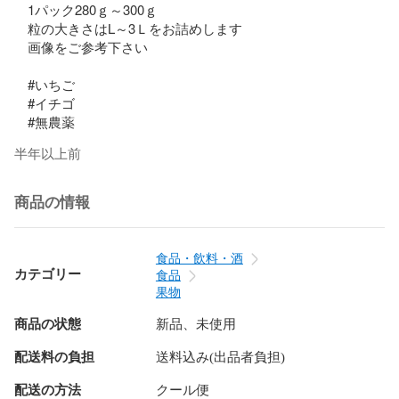
　1パック280ｇ～300ｇ

　粒の大きさはL～3Ｌをお詰めします

　画像をご参考下さい

　#いちご

　#イチゴ

　#無農薬
半年以上前
商品の情報
食品・飲料・酒
カテゴリー
食品
果物
商品の状態
新品、未使用
配送料の負担
送料込み(出品者負担)
配送の方法
クール便