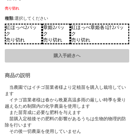
売り切れ
種類
:
選択してください
紅ほっぺ2パッ
章姫2パッ
紅ほっぺ章姫各1計2パッ
ク
ク
ク
売り切れ
売り切れ
売り切れ
購入手続きへ
商品の説明
　当農園ではイチゴ苗業者様より定植苗を購入し栽培してい
ます

　イチゴ苗業者様は春から晩夏高温多雨の厳しい時季を乗り
越えるため制限内の化学農薬を使用します

　また苗育成に必要な肥料を与えます

　苗購入定植後その肥料の影響があるうちは生物的物理的防
除を行います

　その後一切農薬を使用していません
