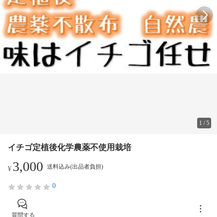
1
/
5
イチゴ定植後化学農薬不使用栽培
3,000
送料込み(出品者負担)
¥
0
質問する